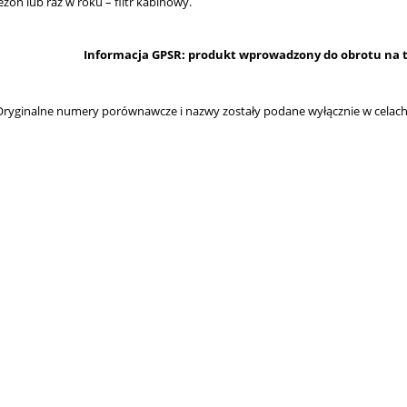
ezon lub raz w roku – filtr kabinowy.
Informacja GPSR: produkt wprowadzony do obrotu na te
ryginalne numery porównawcze i nazwy zostały podane wyłącznie w celach 