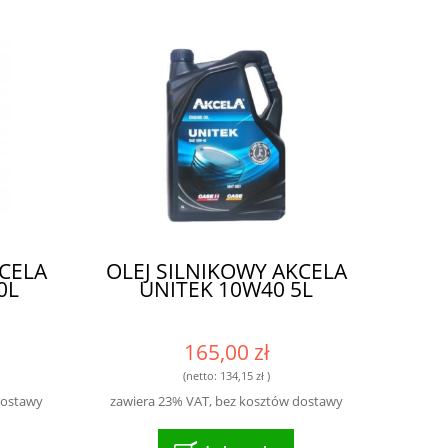
KCELA
OLEJ SILNIKOWY AKCELA
0L
UNITEK 10W40 5L
165,00 zł
(netto:
134,15 zł
)
dostawy
zawiera 23% VAT, bez kosztów dostawy