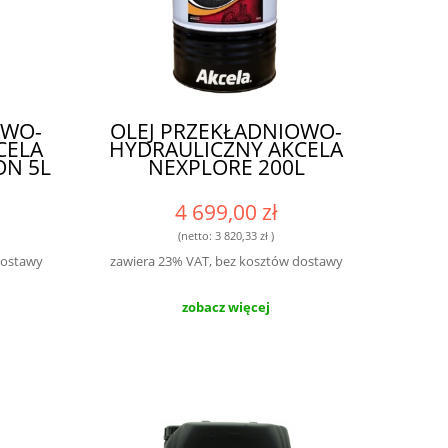
OWO-
OLEJ PRZEKŁADNIOWO-
CELA
HYDRAULICZNY AKCELA
ON 5L
NEXPLORE 200L
4 699,00 zł
(netto:
3 820,33 zł
)
dostawy
zawiera 23% VAT, bez kosztów dostawy
zobacz więcej