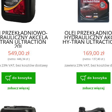
J PRZEKŁADNIOWO-
OLEJ PRZEKŁADNI
RAULICZNY AKCELA
HYDRAULICZNY AK
-TRAN ULTRACTION
HY-TRAN ULTRACTI
20L
549,00 zł
169,00 zł
(netto:
446,34 zł
)
(netto:
137,40 zł
)
a 23% VAT, bez kosztów dostawy
zawiera 23% VAT, bez kosztów 
do koszyka
do koszyka
zobacz więcej
zobacz więcej