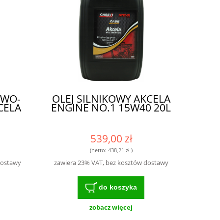
OWO-
OLEJ SILNIKOWY AKCELA
CELA
ENGINE NO.1 15W40 20L
539,00 zł
(netto:
438,21 zł
)
dostawy
zawiera 23% VAT, bez kosztów dostawy
do koszyka
zobacz więcej