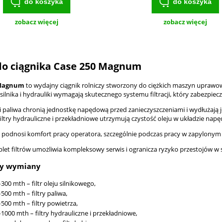
do koszyka
do koszyka
zobacz więcej
zobacz więcej
 do ciągnika Case 250 Magnum
 Magnum
to wydajny ciągnik rolniczy stworzony do ciężkich maszyn uprawow
silnika i hydrauliki wymagają skutecznego systemu filtracji, który zabezpie
u i paliwa chronią jednostkę napędową przed zanieczyszczeniami i wydłużają j
filtry hydrauliczne i przekładniowe utrzymują czystość oleju w układzie na
ny podnosi komfort pracy operatora, szczególnie podczas pracy w zapylonym
let filtrów umożliwia kompleksowy serwis i ogranicza ryzyko przestojów w 
ły wymiany
300 mth – filtr oleju silnikowego,
500 mth – filtry paliwa,
500 mth – filtry powietrza,
1000 mth – filtry hydrauliczne i przekładniowe,