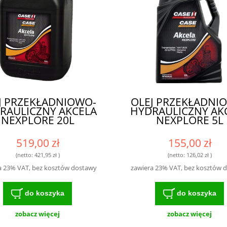
J PRZEKŁADNIOWO-
OLEJ PRZEKŁADNI
RAULICZNY AKCELA
HYDRAULICZNY AK
NEXPLORE 20L
NEXPLORE 5L
519,00 zł
155,00 zł
(netto:
421,95 zł
)
(netto:
126,02 zł
)
a 23% VAT, bez kosztów dostawy
zawiera 23% VAT, bez kosztów 
do koszyka
do koszyka
zobacz więcej
zobacz więcej