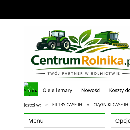
Oleje i smary
Nowości
Koszty d
»
»
FILTRY CASE IH
CIĄGNIKI CASE IH
Jesteś w:
Menu
Opcje