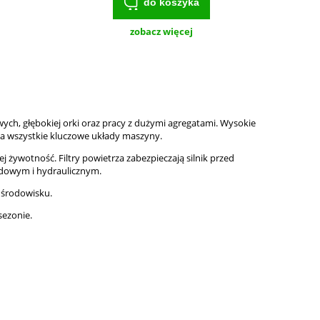
do koszyka
zobacz więcej
ych, głębokiej orki oraz pracy z dużymi agregatami. Wysokie
cza wszystkie kluczowe układy maszyny.
ej żywotność. Filtry powietrza zabezpieczają silnik przed
pędowym i hydraulicznym.
 środowisku.
sezonie.