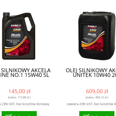
 SILNIKOWY AKCELA
OLEJ SILNIKOWY A
INE NO.1 15W40 5L
UNITEK 10W40 2
145,00 zł
609,00 zł
(netto:
117,89 zł
)
(netto:
495,12 zł
)
a 23% VAT, bez kosztów dostawy
zawiera 23% VAT, bez kosztów 