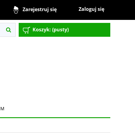
Zaloguj się
Zarejestruj się
Koszyk:
(pusty)
UM