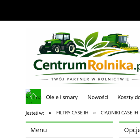
Oleje i smary
Nowości
Koszty d
»
»
FILTRY CASE IH
CIĄGNIKI CASE IH
Jesteś w:
Menu
Opcje