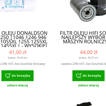
R OLEJU DONALDSON
FILTR OLEJU HIFI SO
250 |1046 1246 946
NAJLEPSZY WYBÓR
 1055XL 1255 1255XL
MASZYN ROLNICZ
 1455XL| - WYSOKIEJ
KLASY FILTR DLA
41,00 zł
44,00 zł
ROLNIKÓW I
MECHANIKÓW
(netto:
33,33 zł
)
(netto:
35,77 zł
)
a 23% VAT, bez kosztów dostawy
zawiera 23% VAT, bez kosztów 
do koszyka
do koszyka
zobacz więcej
zobacz więcej