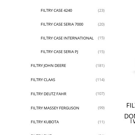
FILTRY CASE 4240
(23)
FILTRY CASE SERIA 7000
(20)
FILTRY CASE INTERNATIONAL
(15)
FILTRY CASE SERIA PJ
(15)
FILTRY JOHN DEERE
(181)
FILTRY CLAAS
(114)
FILTRY DEUTZ FAHR
(107)
FI
FILTRY MASSEY FERGUSON
(99)
DO
|
FILTRY KUBOTA
(11)
P554