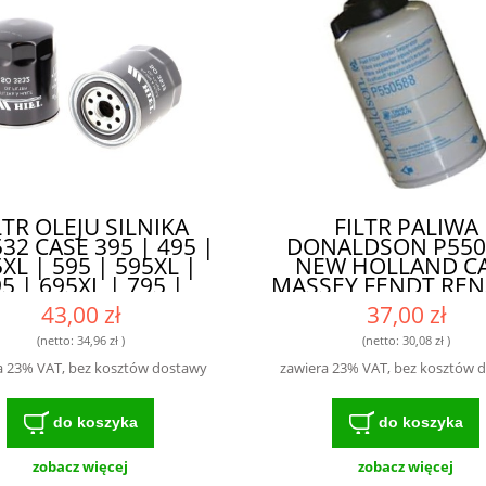
LTR OLEJU SILNIKA
FILTR PALIWA
32 CASE 395 | 495 |
DONALDSON P550
XL | 595 | 595XL |
NEW HOLLAND C
5 | 695XL | 795 |
MASSEY FENDT RE
XL | 895 | 895XL |
DEUTZ 8421456
43,00 zł
37,00 zł
| 995XL - NAJLEPSZY
47135706 19300
BÓR DLA MASZYN
1930820 19021
(netto:
34,96 zł
)
(netto:
30,08 zł
)
ROLNICZYCH
1457434107 WK84
a 23% VAT, bez kosztów dostawy
zawiera 23% VAT, bez kosztów 
26561118 SN327
SKUTECZNY FIL
ZAPEWNIAJĄCY
do koszyka
do koszyka
OCHRONĘ SILNI
zobacz więcej
zobacz więcej