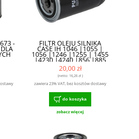
673 -
FILTR OLEJU SILNIKA
 DLA
CASE IH 1046 |1055 |
YCH
1056 |1246 |1255 | 1455
|4230 |4240 |856 |885
|895 895 XL |955 XL |956
20,00 zł
XL |995 XL |1620 |268
|288 |395XL |495XL
(netto:
16,26 zł
)
|595XL |695XL 795XL
dostawy
zawiera 23% VAT, bez kosztów dostawy
|485XL |585XL |685XL
|785XL |985XL -
SPRAWDZONA
do koszyka
TECHNOLOGIA DLA
ROLNIKÓW
zobacz więcej