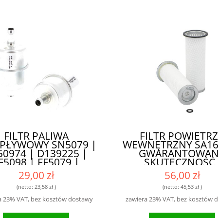
FILTR PALIWA
FILTR POWIETR
PŁYWOWY SN5079 |
WEWNĘTRZNY SA161
50974 | D139225 |
GWARANTOWA
F5098 | FF5079 |
SKUTECZNOŚĆ 
87400394 -
WYDAJNOŚĆ
29,00 zł
56,00 zł
MPATYBILNOŚĆ Z
ELOMA MODELAMI
(netto:
23,58 zł
)
(netto:
45,53 zł
)
a 23% VAT, bez kosztów dostawy
zawiera 23% VAT, bez kosztów 