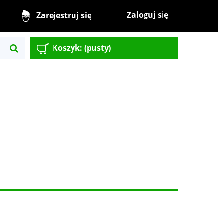
Zaloguj się
Zarejestruj się
Koszyk:
(pusty)