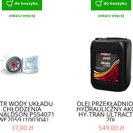
do koszyka
do koszyka
zobacz więcej
zobacz więcej
LTR WODY UKŁADU
OLEJ PRZEKŁADNI
CHŁODZENIA
HYDRAULICZNY AK
NALDSON P554071
HY-TRAN ULTRACT
WE2059 J100304|
20L
071 - WYDAJNY FILTR
37,00 zł
549,00 zł
POWIETRZA DO