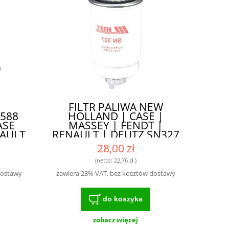
FILTR PALIWA NEW
588
HOLLAND | CASE |
ASE
MASSEY | FENDT |
NAULT
RENAULT | DEUTZ SN327
4
- ZAPEWNIA DŁUGĄ
28,00 zł
10
ŻYWOTNOŚĆ SILNIKA
38
(netto:
22,76 zł
)
2/2
dostawy
zawiera 23% VAT, bez kosztów dostawy
 -
TR
do koszyka
KA
zobacz więcej