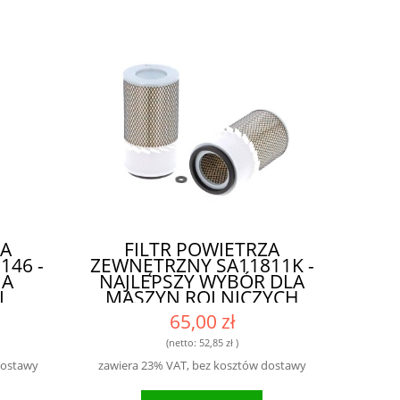
ZA
FILTR POWIETRZA
46 -
ZEWNĘTRZNY SA11811K -
NA
NAJLEPSZY WYBÓR DLA
I
MASZYN ROLNICZYCH
65,00 zł
(netto:
52,85 zł
)
dostawy
zawiera 23% VAT, bez kosztów dostawy