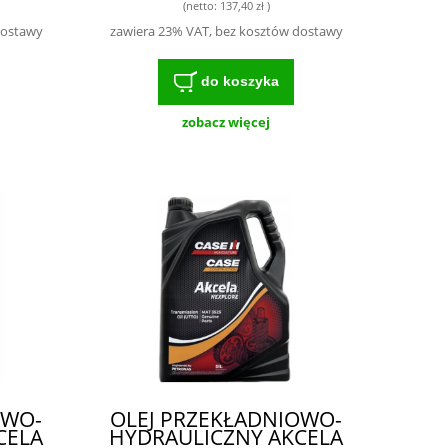
(netto:
137,40 zł
)
dostawy
zawiera 23% VAT, bez kosztów dostawy
do koszyka
zobacz więcej
OWO-
OLEJ PRZEKŁADNIOWO-
CELA
HYDRAULICZNY AKCELA