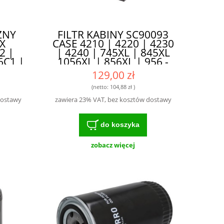
ZNY
FILTR KABINY SC90093
X
CASE 4210 | 4220 | 4230
2 |
| 4240 | 745XL | 845XL
6C1 |
1056XL | 856XL | 956 -
 | -
KOMPATYBILNOŚĆ Z
129,00 zł
 I
WIELOMA MODELAMI
Ć
(netto:
104,88 zł
)
dostawy
zawiera 23% VAT, bez kosztów dostawy
do koszyka
zobacz więcej