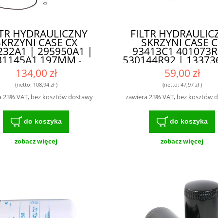
LTR HYDRAULICZNY
FILTR HYDRAULIC
SKRZYNI CASE CX
SKRZYNI CASE C
232A1 | 295950A1 |
93413C1 401073R
31145A1 197MM -
530144R92 | 13373
ODPOWIEDNI DO
SH56050 | P550128
134,00 zł
59,00 zł
DNYCH WARUNKÓW
WYSOKA JAKOŚĆ
PRACY
NIEZAWODNOŚ
(netto:
108,94 zł
)
(netto:
47,97 zł
)
a 23% VAT, bez kosztów dostawy
zawiera 23% VAT, bez kosztów 
do koszyka
do koszyka
zobacz więcej
zobacz więcej