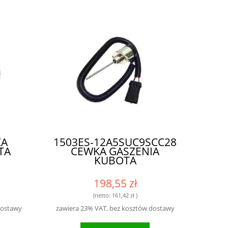
ZA
1503ES-12A5SUC9SCC28
TA
CEWKA GASZENIA
KUBOTA
198,55 zł
(netto:
161,42 zł
)
dostawy
zawiera 23% VAT, bez kosztów dostawy