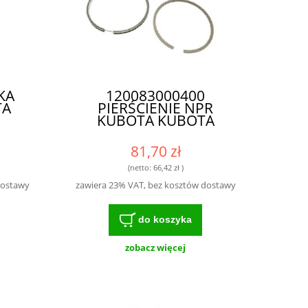
KA
120083000400
TA
PIERŚCIENIE NPR
KUBOTA KUBOTA
81,70 zł
(netto:
66,42 zł
)
dostawy
zawiera 23% VAT, bez kosztów dostawy
do koszyka
zobacz więcej