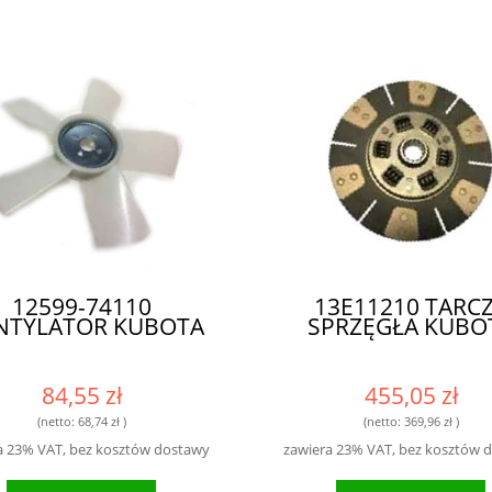
12599-74110
13E11210 TARC
NTYLATOR KUBOTA
SPRZĘGŁA KUBO
84,55 zł
455,05 zł
(netto:
68,74 zł
)
(netto:
369,96 zł
)
a 23% VAT, bez kosztów dostawy
zawiera 23% VAT, bez kosztów 