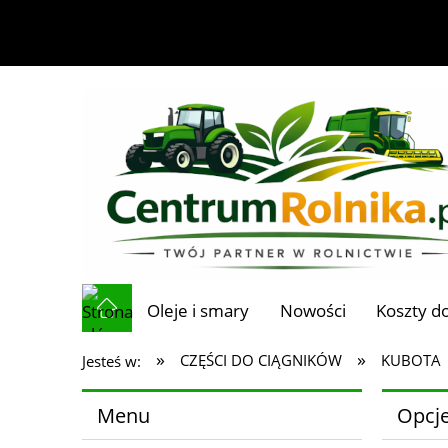
Oleje i smary
Nowości
Koszty d
»
»
CZĘŚCI DO CIĄGNIKÓW
KUBOTA
Jesteś w:
Menu
Opcje