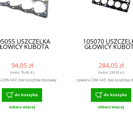
05055 USZCZELKA
105070 USZCZEL
ŁOWICY KUBOTA
GŁOWICY KUBO
94,05 zł
284,05 zł
(netto:
76,46 zł
)
(netto:
230,93 zł
)
a 23% VAT, bez kosztów dostawy
zawiera 23% VAT, bez kosztów 
do koszyka
do koszyka
zobacz więcej
zobacz więcej