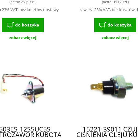
(netto:
230,93 zł
)
(netto:
153,70 zł
)
a 23% VAT, bez kosztów dostawy
zawiera 23% VAT, bez kosztów 
do koszyka
do koszyka
zobacz więcej
zobacz więcej
503ES-12S5UC5S
15221-39011 CZUJ
KTROZAWÓR KUBOTA
CIŚNIENIA OLEJU K