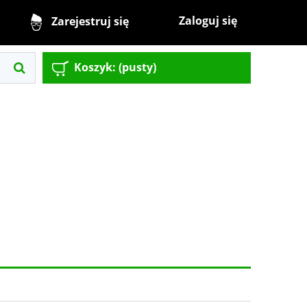
Zaloguj się
Zarejestruj się
Koszyk:
(pusty)