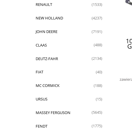
RENAULT
(1533)
NEW HOLLAND
(4237)
JOHN DEERE
(7191)
1
G
CLAAS
(488)
DEUTZ-FAHR
(2134)
FIAT
(40)
zawier
MC CORMICK
(188)
URSUS
(15)
MASSEY FERGUSON
(5645)
FENDT
(1775)