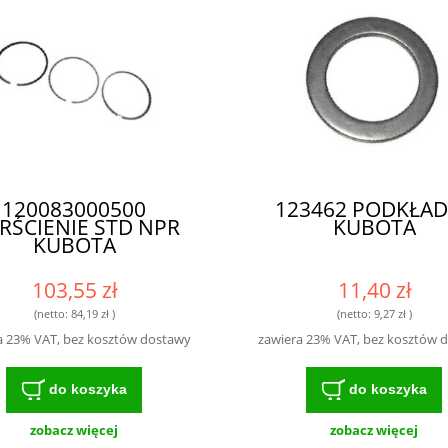
120083000500
123462 PODKŁA
ERŚCIENIE STD NPR
KUBOTA
KUBOTA
103,55 zł
11,40 zł
(netto:
84,19 zł
)
(netto:
9,27 zł
)
a 23% VAT, bez kosztów dostawy
zawiera 23% VAT, bez kosztów 
do koszyka
do koszyka
zobacz więcej
zobacz więcej