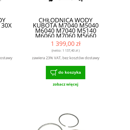
DY
CHŁODNICA WODY
130X
KUBOTA M7040 M5040
M6040 M7040 M5140
M6060 M7060 M5660
1 399,00 zł
(netto:
1 137,40 zł
)
dostawy
zawiera 23% VAT, bez kosztów dostawy
do koszyka
zobacz więcej