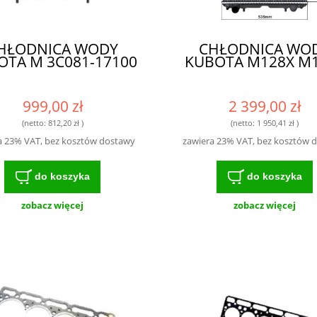
HŁODNICA WODY
CHŁODNICA WO
OTA M 3C081-17100
KUBOTA M128X M
999,00 zł
2 399,00 zł
(netto:
812,20 zł
)
(netto:
1 950,41 zł
)
a 23% VAT, bez kosztów dostawy
zawiera 23% VAT, bez kosztów 
do koszyka
do koszyka
zobacz więcej
zobacz więcej