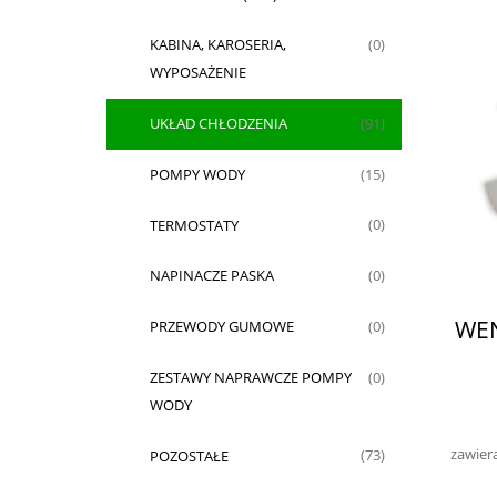
KABINA, KAROSERIA,
(0)
WYPOSAŻENIE
UKŁAD CHŁODZENIA
(91)
POMPY WODY
(15)
TERMOSTATY
(0)
NAPINACZE PASKA
(0)
WE
PRZEWODY GUMOWE
(0)
ZESTAWY NAPRAWCZE POMPY
(0)
WODY
zawier
POZOSTAŁE
(73)