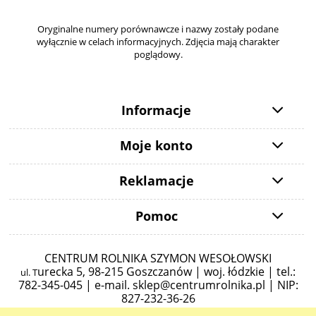
Oryginalne numery porównawcze i nazwy zostały podane
wyłącznie w celach informacyjnych. Zdjęcia mają charakter
poglądowy.
Informacje
Moje konto
Reklamacje
Pomoc
CENTRUM ROLNIKA SZYMON WESOŁOWSKI
urecka 5,
98-215 Goszczanów | woj. łódzkie | tel.:
ul. T
782-345-045 |
e-mail.
sklep@centrumrolnika.pl
| NIP:
827-232-36-26