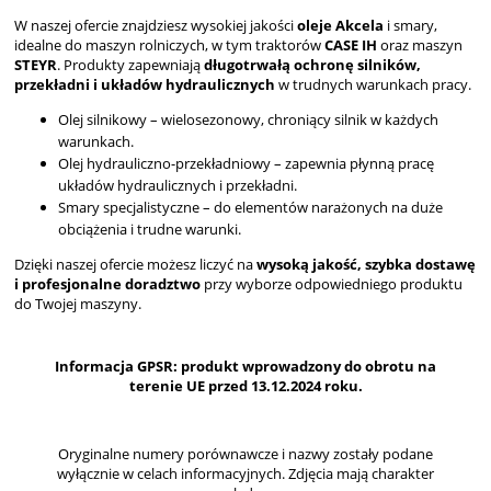
W naszej ofercie znajdziesz wysokiej jakości
oleje Akcela
i smary,
idealne do maszyn rolniczych, w tym traktorów
CASE IH
oraz maszyn
STEYR
. Produkty zapewniają
długotrwałą ochronę silników,
przekładni i układów hydraulicznych
w trudnych warunkach pracy.
Olej silnikowy – wielosezonowy, chroniący silnik w każdych
warunkach.
Olej hydrauliczno-przekładniowy – zapewnia płynną pracę
układów hydraulicznych i przekładni.
Smary specjalistyczne – do elementów narażonych na duże
obciążenia i trudne warunki.
Dzięki naszej ofercie możesz liczyć na
wysoką jakość, szybka dostawę
i profesjonalne doradztwo
przy wyborze odpowiedniego produktu
do Twojej maszyny.
Informacja GPSR: produkt wprowadzony do obrotu na
terenie UE przed 13.12.2024 roku.
Oryginalne numery porównawcze i nazwy zostały podane
wyłącznie w celach informacyjnych. Zdjęcia mają charakter