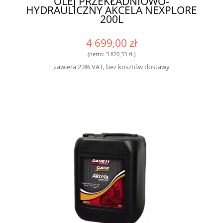
OLEJ PRZEKŁADNIOWO-
HYDRAULICZNY AKCELA NEXPLORE
200L
4 699,00 zł
(netto:
3 820,33 zł
)
zawiera 23% VAT, bez kosztów dostawy