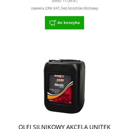
(netto:
117,89 zł
)
zawiera 23% VAT, bez kosztów dostawy
do koszyka
OLEJ SILNIKOWY AKCELA UNITEK