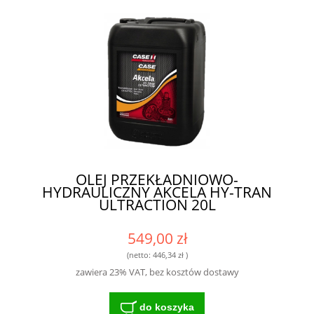
OLEJ PRZEKŁADNIOWO-
HYDRAULICZNY AKCELA HY-TRAN
ULTRACTION 20L
549,00 zł
(netto:
446,34 zł
)
zawiera 23% VAT, bez kosztów dostawy
do koszyka