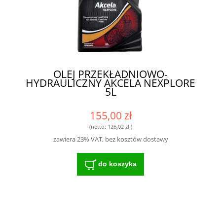
OLEJ PRZEKŁADNIOWO-
HYDRAULICZNY AKCELA NEXPLORE
5L
155,00 zł
(netto:
126,02 zł
)
zawiera 23% VAT, bez kosztów dostawy
do koszyka