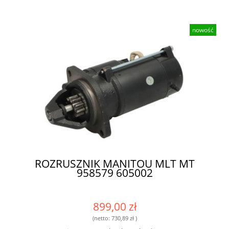
nowość
ROZRUSZNIK MANITOU MLT MT
958579 605002
899,00 zł
(netto:
730,89 zł
)