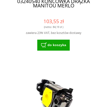
03240540 KOŃCÓWKA DRĄŻKA
MANITOU MERLO
103,55 zł
(netto:
84,19 zł
)
zawiera 23% VAT, bez kosztów dostawy
do koszyka