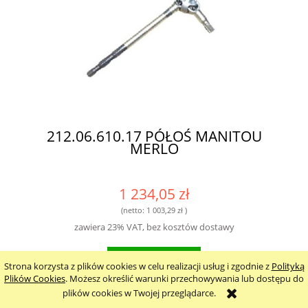
212.06.610.17 PÓŁOŚ MANITOU
MERLO
1 234,05 zł
(netto:
1 003,29 zł
)
zawiera 23% VAT, bez kosztów dostawy
do koszyka
Strona korzysta z plików cookies w celu realizacji usług i zgodnie z
Polityką
Plików Cookies
. Możesz określić warunki przechowywania lub dostępu do
plików cookies w Twojej przeglądarce.