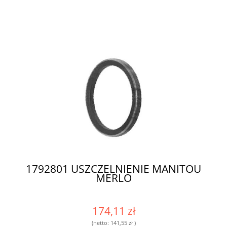
1792801 USZCZELNIENIE MANITOU
MERLO
174,11 zł
(netto:
141,55 zł
)