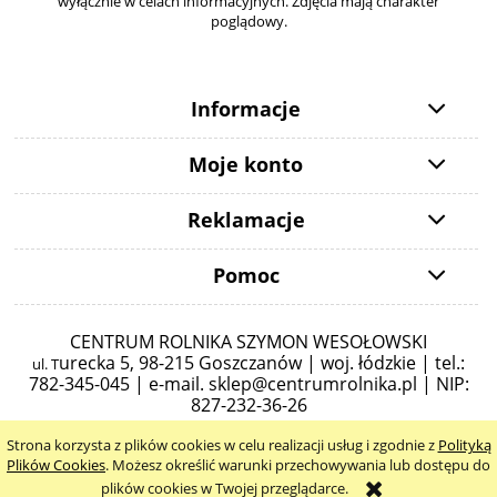
wyłącznie w celach informacyjnych. Zdjęcia mają charakter
poglądowy.
Informacje
Moje konto
Reklamacje
Pomoc
CENTRUM ROLNIKA SZYMON WESOŁOWSKI
urecka 5,
98-215 Goszczanów | woj. łódzkie | tel.:
ul. T
782-345-045 |
e-mail.
sklep@centrumrolnika.pl
| NIP:
827-232-36-26
Strona korzysta z plików cookies w celu realizacji usług i zgodnie z
Polityką
pokaż pełną wersję strony
Plików Cookies
. Możesz określić warunki przechowywania lub dostępu do
plików cookies w Twojej przeglądarce.
Sklep internetowy Shoper.pl