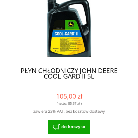
PŁYN CHŁODNICZY JOHN DEERE
COOL-GARD II 5L
105,00 zł
(netto:
85,37 zł
)
zawiera 23% VAT, bez kosztów dostawy
do koszyka