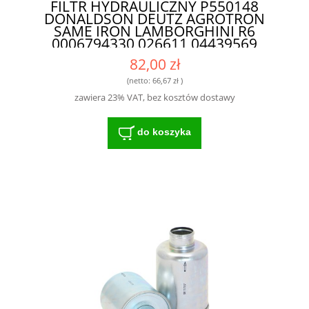
FILTR HYDRAULICZNY P550148
DONALDSON DEUTZ AGROTRON
SAME IRON LAMBORGHINI R6
0006794330 026611 04439569
32901701 32904001 M026611 - FILTR
82,00 zł
O DŁUGIEJ ŻYWOTNOŚCI DO
NOWOCZESNYCH MASZYN
(netto:
66,67 zł
)
zawiera 23% VAT, bez kosztów dostawy
do koszyka