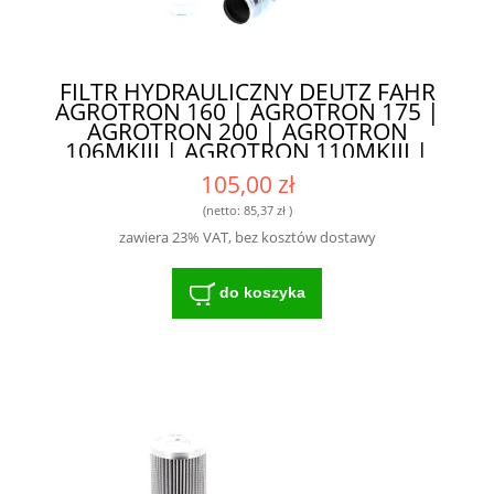
FILTR HYDRAULICZNY DEUTZ FAHR
AGROTRON 160 | AGROTRON 175 |
AGROTRON 200 | AGROTRON
106MKIII | AGROTRON 110MKIII |
AGROTRON 115MKIII | AGROTRON
105,00 zł
120MKIII | AGROTRON 135MKIII |
AGROTRON 150MKIII - WYKONANY Z
(netto:
85,37 zł
)
NAJWYŻSZEJ KLASY MATERIAŁÓW
zawiera 23% VAT, bez kosztów dostawy
do koszyka