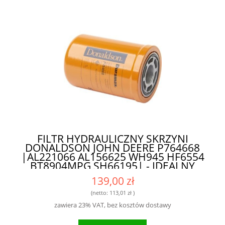
FILTR HYDRAULICZNY SKRZYNI
DONALDSON JOHN DEERE P764668
|AL221066 AL156625 WH945 HF6554
BT8904MPG SH66195| - IDEALNY
FILTR DO INTENSYWNIE
139,00 zł
EKSPLOATOWANYCH MASZYN
(netto:
113,01 zł
)
zawiera 23% VAT, bez kosztów dostawy