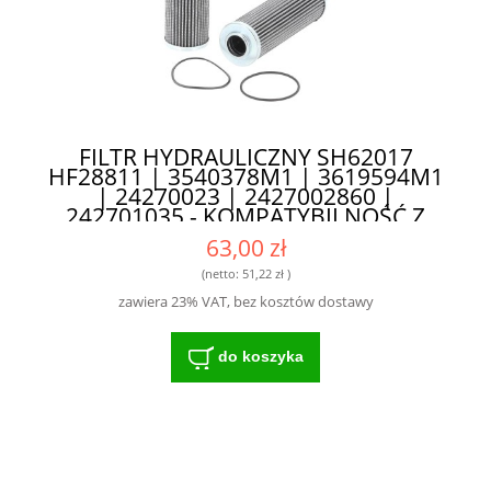
FILTR HYDRAULICZNY SH62017
HF28811 | 3540378M1 | 3619594M1
| 24270023 | 2427002860 |
242701035 - KOMPATYBILNOŚĆ Z
WIELOMA MODELAMI
63,00 zł
(netto:
51,22 zł
)
zawiera 23% VAT, bez kosztów dostawy
do koszyka