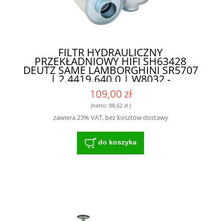
FILTR HYDRAULICZNY
PRZEKŁADNIOWY HIFI SH63428
DEUTZ SAME LAMBORGHINI SR5707
| 2.4419.640.0 | W8032 -
SPRAWDZONA TECHNOLOGIA DLA
109,00 zł
ROLNIKÓW
(netto:
88,62 zł
)
zawiera 23% VAT, bez kosztów dostawy
do koszyka