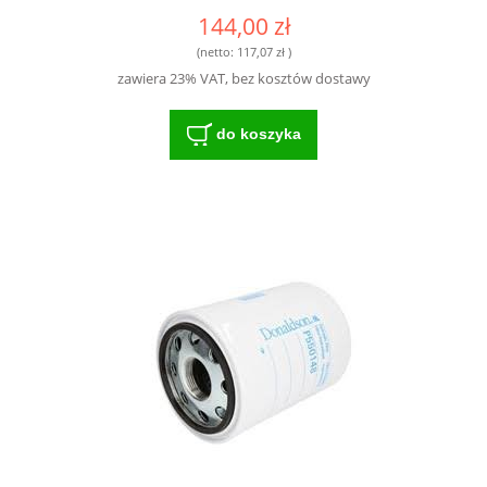
3790454M2 3799319M1 4305928M1
144,00 zł
4305928M91 4308416H1 6005003243
6005030722 B503095 - WYSOKIEJ
(netto:
117,07 zł
)
KLASY FILTR DLA ROLNIKÓW I
zawiera 23% VAT, bez kosztów dostawy
MECHANIKÓW
do koszyka