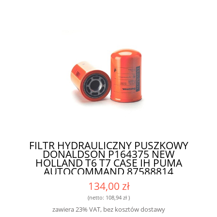
FILTR HYDRAULICZNY PUSZKOWY
DONALDSON P164375 NEW
HOLLAND T6 T7 CASE IH PUMA
AUTOCOMMAND 87588814
DONALDSON - WYSOKIEJ KLASY FILTR
134,00 zł
DLA ROLNIKÓW I MECHANIKÓW
(netto:
108,94 zł
)
zawiera 23% VAT, bez kosztów dostawy