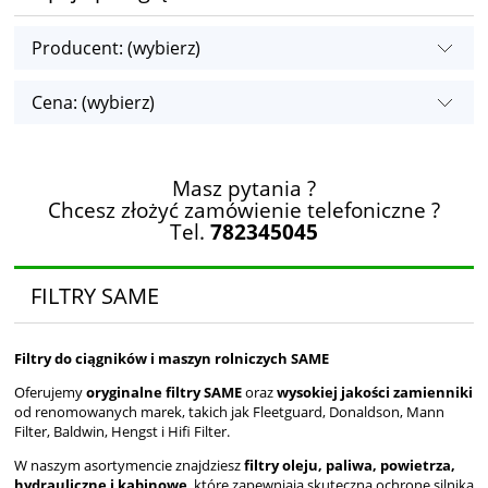
Producent: (wybierz)
Cena: (wybierz)
Masz pytania ?
Chcesz złożyć zamówienie telefoniczne ?
Tel.
782345045
FILTRY SAME
Filtry do ciągników i maszyn rolniczych SAME
Oferujemy
oryginalne filtry SAME
oraz
wysokiej jakości zamienniki
od renomowanych marek, takich jak Fleetguard, Donaldson, Mann
Filter, Baldwin, Hengst i Hifi Filter.
W naszym asortymencie znajdziesz
filtry oleju, paliwa, powietrza,
hydrauliczne i kabinowe
, które zapewniają skuteczną ochronę silnika