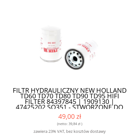
FILTR HYDRAULICZNY NEW HOLLAND
TD60 TD70 TD80 TD90 TD95 HIFI
FILTER 84397845 | 1909130 |
47425202 SO351 - STWORZONE DO
INTENSYWNEJ EKSPLOATACJI
49,00 zł
(netto:
39,84 zł
)
zawiera 23% VAT, bez kosztów dostawy