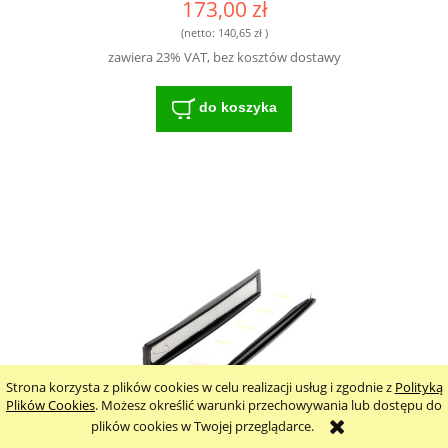
173,00 zł
MODELAMI
(netto:
140,65 zł
)
zawiera 23% VAT, bez kosztów dostawy
do koszyka
Strona korzysta z plików cookies w celu realizacji usług i zgodnie z
Polityką
Plików Cookies
. Możesz określić warunki przechowywania lub dostępu do
plików cookies w Twojej przeglądarce.