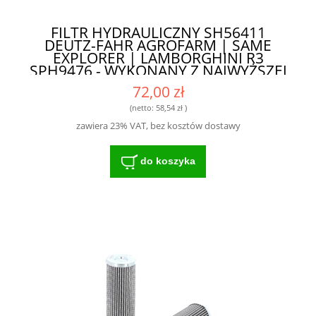
FILTR HYDRAULICZNY SH56411
DEUTZ-FAHR AGROFARM | SAME
EXPLORER | LAMBORGHINI R3
SPH9476 - WYKONANY Z NAJWYŻSZEJ
KLASY MATERIAŁÓW
72,00 zł
(netto:
58,54 zł
)
zawiera 23% VAT, bez kosztów dostawy
do koszyka