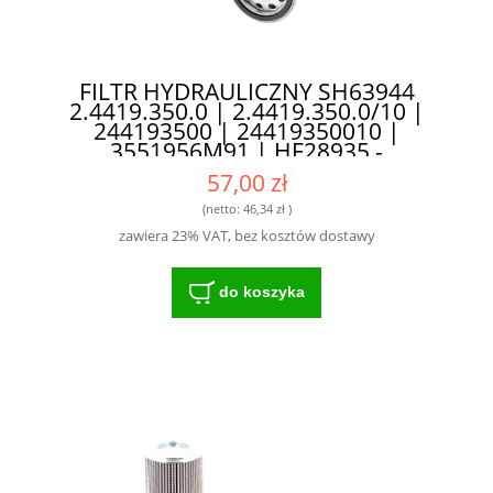
FILTR HYDRAULICZNY SH63944
2.4419.350.0 | 2.4419.350.0/10 |
244193500 | 24419350010 |
3551956M91 | HF28935 -
SPRAWDZONA TECHNOLOGIA DLA
57,00 zł
ROLNIKÓW
(netto:
46,34 zł
)
zawiera 23% VAT, bez kosztów dostawy
do koszyka