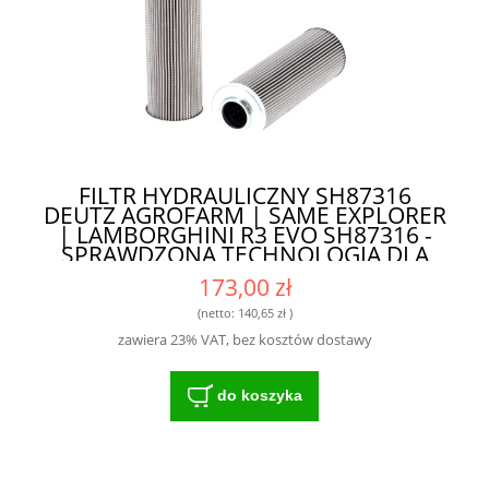
FILTR HYDRAULICZNY SH87316
DEUTZ AGROFARM | SAME EXPLORER
| LAMBORGHINI R3 EVO SH87316 -
SPRAWDZONA TECHNOLOGIA DLA
ROLNIKÓW
173,00 zł
(netto:
140,65 zł
)
zawiera 23% VAT, bez kosztów dostawy
do koszyka