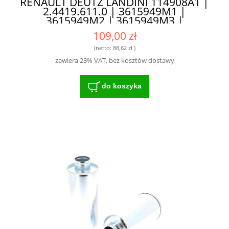
RENAULT DEUTZ LANDINI 114908A1 |
2.4419.611.0 | 3615949M1 |
3615949M2 | 3615949M3 |
3790454M2 | 3799319M1 |
109,00 zł
4305928M1 | 4305928M91 |
4308416H1 | 6005003243 |
(netto:
88,62 zł
)
6005030722 - NAJLEPSZY WYBÓR DLA
zawiera 23% VAT, bez kosztów dostawy
MASZYN ROLNICZYCH
do koszyka