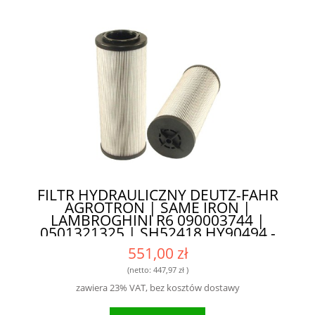
FILTR HYDRAULICZNY DEUTZ-FAHR
AGROTRON | SAME IRON |
LAMBROGHINI R6 090003744 |
0501321325 | SH52418 HY90494 -
ZAPEWNIA DŁUGĄ ŻYWOTNOŚĆ
551,00 zł
SILNIKA
(netto:
447,97 zł
)
zawiera 23% VAT, bez kosztów dostawy