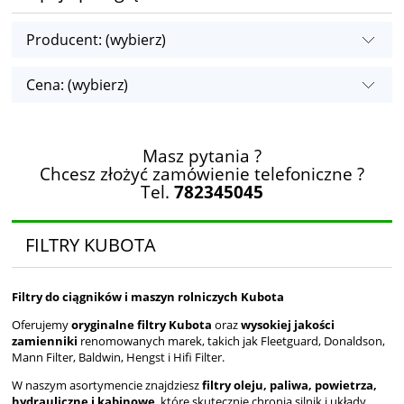
Producent: (wybierz)
Cena: (wybierz)
Masz pytania ?
Chcesz złożyć zamówienie telefoniczne ?
Tel.
782345045
FILTRY KUBOTA
Filtry do ciągników i maszyn rolniczych Kubota
Oferujemy
oryginalne filtry Kubota
oraz
wysokiej jakości
zamienniki
renomowanych marek, takich jak Fleetguard, Donaldson,
Mann Filter, Baldwin, Hengst i Hifi Filter.
W naszym asortymencie znajdziesz
filtry oleju, paliwa, powietrza,
hydrauliczne i kabinowe
, które skutecznie chronią silnik i układy