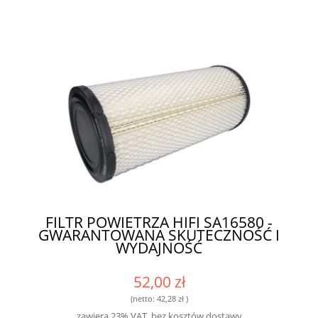
FILTR POWIETRZA HIFI SA16580 -
GWARANTOWANA SKUTECZNOŚĆ I
WYDAJNOŚĆ
52,00 zł
(netto:
42,28 zł
)
zawiera 23% VAT, bez kosztów dostawy