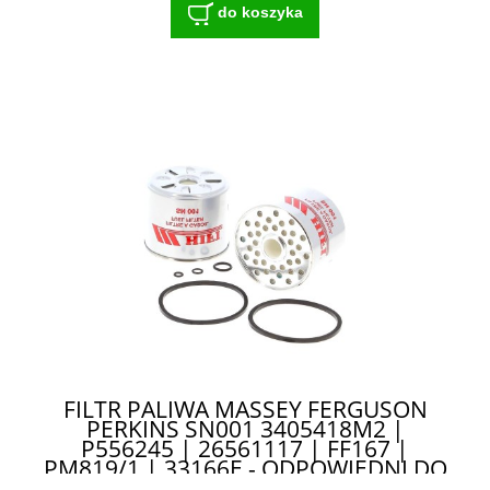
do koszyka
FILTR PALIWA MASSEY FERGUSON
PERKINS SN001 3405418M2 |
P556245 | 26561117 | FF167 |
PM819/1 | 33166E - ODPOWIEDNI DO
TRUDNYCH WARUNKÓW PRACY