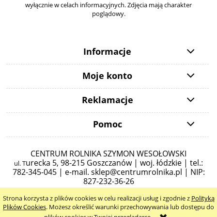
wyłącznie w celach informacyjnych. Zdjęcia mają charakter
poglądowy.
Informacje
Moje konto
Reklamacje
Pomoc
CENTRUM ROLNIKA SZYMON WESOŁOWSKI
urecka 5,
98-215 Goszczanów | woj. łódzkie | tel.:
ul. T
782-345-045 |
e-mail.
sklep@centrumrolnika.pl
| NIP:
827-232-36-26
Strona korzysta z plików cookies w celu realizacji usług i zgodnie z
Polityką
pokaż pełną wersję strony
Plików Cookies
. Możesz określić warunki przechowywania lub dostępu do