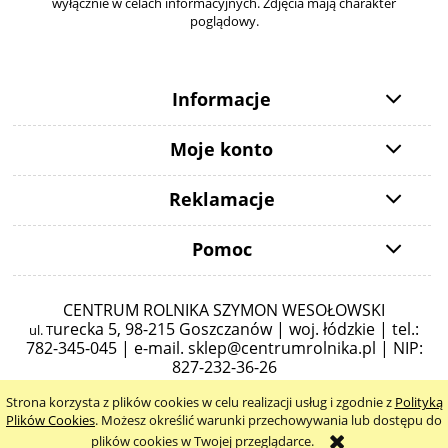
wyłącznie w celach informacyjnych. Zdjęcia mają charakter
poglądowy.
Informacje
Moje konto
Reklamacje
Pomoc
CENTRUM ROLNIKA SZYMON WESOŁOWSKI
urecka 5,
98-215 Goszczanów | woj. łódzkie | tel.:
ul. T
782-345-045 |
e-mail.
sklep@centrumrolnika.pl
| NIP:
827-232-36-26
Strona korzysta z plików cookies w celu realizacji usług i zgodnie z
Polityką
pokaż pełną wersję strony
Plików Cookies
. Możesz określić warunki przechowywania lub dostępu do
plików cookies w Twojej przeglądarce.