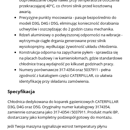
odprowadzanie ciepła nawet przy temperaturze otoczenia
przekraczającej 40°C, co chroni silnik przed kosztowną
awarią.
Precyzyjne punkty mocowania - pasuje bezpośrednio do
modeli D3G, D4G i D5G, eliminując konieczność dorabiania
uchwytów i oszczędzając do 2 godzin czasu mechanika.
Rdzeń aluminiowy o podwyższonej odporności na wibracje -
wytrzymuje ciągłe drgania generowane przez silnik
wysokoprężny, wydłużając żywotność układu chłodzenia.
Konstrukcja odporna na zapychanie pyłem - sprawdza się
na placach budowy i w kamieniołomach, gdzie standardowe
chłodnice tracą wydajność po kilkuset godzinach pracy.
Numery porównawcze 317-4354 oraz 5037911 - pełna
zgodność z katalogiem części CATERPILLAR, co ułatwia
identyfikację przy składaniu zamówienia.
Specyfikacja
Chłodnica dedykowana do koparek gąsienicowych CATERPILLAR
D3G, D4G oraz D5G. Oryginalny numer katalogowy 3174354,
zamiennie oznaczana jako 317-4354 i 5037911. Produkt marki BP,
dostarczany jako kompletny podzespół gotowy do montażu.
Jeśli Twoja maszyna sygnalizuje wzrost temperatury płynu