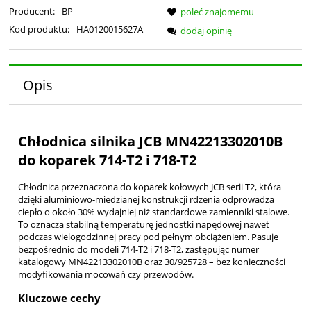
Producent:
BP
poleć znajomemu
Kod produktu:
HA0120015627A
dodaj opinię
Opis
Chłodnica silnika JCB MN42213302010B
do koparek 714-T2 i 718-T2
Chłodnica przeznaczona do koparek kołowych JCB serii T2, która
dzięki aluminiowo-miedzianej konstrukcji rdzenia odprowadza
ciepło o około 30% wydajniej niż standardowe zamienniki stalowe.
To oznacza stabilną temperaturę jednostki napędowej nawet
podczas wielogodzinnej pracy pod pełnym obciążeniem. Pasuje
bezpośrednio do modeli 714-T2 i 718-T2, zastępując numer
katalogowy MN42213302010B oraz 30/925728 – bez konieczności
modyfikowania mocowań czy przewodów.
Kluczowe cechy