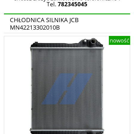
Tel.
782345045
CHŁODNICA SILNIKA JCB
MN42213302010B
nowość