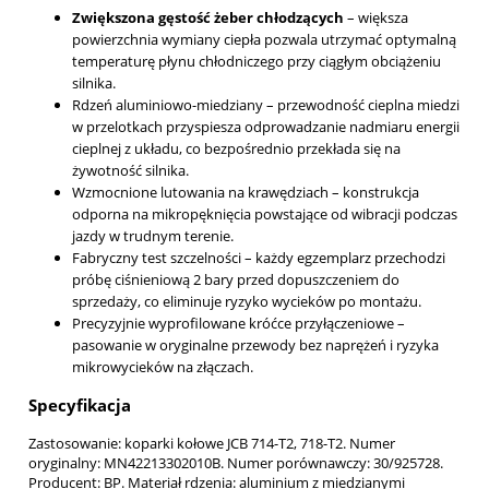
Zwiększona gęstość żeber chłodzących
– większa
powierzchnia wymiany ciepła pozwala utrzymać optymalną
temperaturę płynu chłodniczego przy ciągłym obciążeniu
silnika.
Rdzeń aluminiowo-miedziany – przewodność cieplna miedzi
w przelotkach przyspiesza odprowadzanie nadmiaru energii
cieplnej z układu, co bezpośrednio przekłada się na
żywotność silnika.
Wzmocnione lutowania na krawędziach – konstrukcja
odporna na mikropęknięcia powstające od wibracji podczas
jazdy w trudnym terenie.
Fabryczny test szczelności – każdy egzemplarz przechodzi
próbę ciśnieniową 2 bary przed dopuszczeniem do
sprzedaży, co eliminuje ryzyko wycieków po montażu.
Precyzyjnie wyprofilowane króćce przyłączeniowe –
pasowanie w oryginalne przewody bez naprężeń i ryzyka
mikrowycieków na złączach.
Specyfikacja
Zastosowanie: koparki kołowe JCB 714-T2, 718-T2. Numer
oryginalny: MN42213302010B. Numer porównawczy: 30/925728.
Producent: BP. Materiał rdzenia: aluminium z miedzianymi