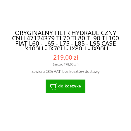
ORYGINALNY FILTR HYDRAULICZNY
CNH 47124379 TL70 TL80 TL90 TL100
FIAT L60 - L65 - L75 - L85 - L95 CASE
JX100U - JX70U - JX80U - JX90U
84399618 - 47124379 - 1930986 -
219,00 zł
HF28833 - P764638 - BT8920 -
1931162 DO MASZYN ROLNICZYCH
(netto:
178,05 zł
)
zawiera 23% VAT, bez kosztów dostawy
do koszyka