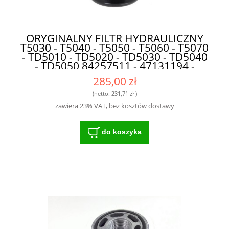
ORYGINALNY FILTR HYDRAULICZNY
T5030 - T5040 - T5050 - T5060 - T5070
- TD5010 - TD5020 - TD5030 - TD5040
- TD5050 84257511 - 47131194 -
84123428 - 48188218 ORYGINAŁ CNH
285,00 zł
DO MASZYN ROLNICZYCH
(netto:
231,71 zł
)
zawiera 23% VAT, bez kosztów dostawy
do koszyka