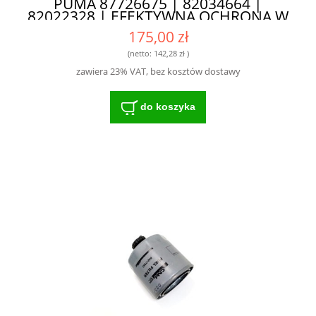
PUMA 87726675 | 82034664 |
82022328 | EFEKTYWNA OCHRONA W
TRUDNYCH WARUNKACH
175,00 zł
(netto:
142,28 zł
)
zawiera 23% VAT, bez kosztów dostawy
do koszyka