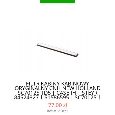
FILTR KABINY KABINOWY
ORYGINALNY CNH NEW HOLLAND
SC70125 TD5 | CASE IH | STEYR
84524327 | 51586595 | SC70125 |
SKL46662 | DOSKONAŁA WYDAJNOŚĆ
77,00 zł
I PRECYZYJNA FILTRACJA
(netto:
62,60 zł
)