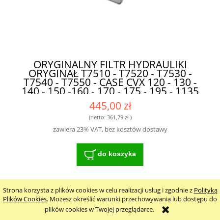
ORYGINALNY FILTR HYDRAULIKI
ORYGINAŁ T7510 - T7520 - T7530 -
T7540 - T7550 - CASE CVX 120 - 130 -
140 - 150 -160 - 170 - 175 - 195 - 1135
- 1145 - 1155 - 1170 - 1190
445,00 zł
192200280705 - P764554 DO
MASZYN ROLNICZYCH
(netto:
361,79 zł
)
zawiera 23% VAT, bez kosztów dostawy
do koszyka
Strona korzysta z plików cookies w celu realizacji usług i zgodnie z
Polityką
Plików Cookies
. Możesz określić warunki przechowywania lub dostępu do
plików cookies w Twojej przeglądarce.