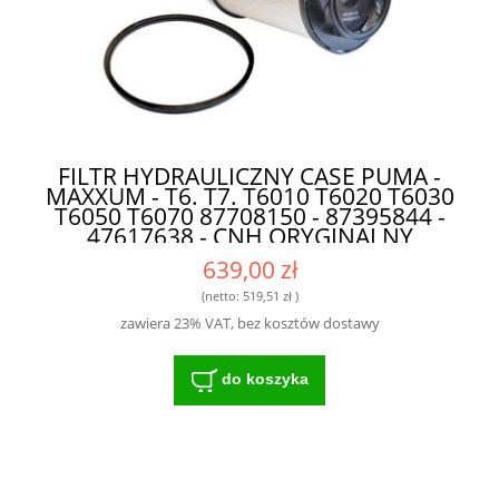
FILTR HYDRAULICZNY CASE PUMA -
MAXXUM - T6. T7. T6010 T6020 T6030
T6050 T6070 87708150 - 87395844 -
47617638 - CNH ORYGINALNY
639,00 zł
(netto:
519,51 zł
)
zawiera 23% VAT, bez kosztów dostawy
do koszyka