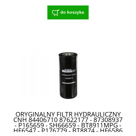
do koszyka
ORYGINALNY FILTR HYDRAULICZNY
CNH 84406710 87622177 - 87308937
- P165659 - SH66659 - BT8911MPG -
HF6547 - P176779 - BT8874 - HF6586
- HF6587 - HF6588 - SPH12525 -