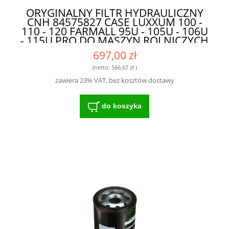
ORYGINALNY FILTR HYDRAULICZNY
CNH 84575827 CASE LUXXUM 100 -
110 - 120 FARMALL 95U - 105U - 106U
- 115U PRO DO MASZYN ROLNICZYCH
697,00 zł
(netto:
566,67 zł
)
zawiera 23% VAT, bez kosztów dostawy
do koszyka