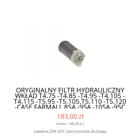
ORYGINALNY FILTR HYDRAULICZNY
WKŁAD T4.75 -T4.85 -T4.95 -T4.105 -
T4.115 -T5.95 -T5.105.T5.110 -T5.120
-CASE FARMALL 85A -95A -105A -95C
-105C -115C -95U -105U -115U
183,00 zł
48195967 DO MASZYN ROLNICZYCH
(netto:
148,78 zł
)
zawiera 23% VAT, bez kosztów dostawy