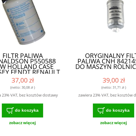
FILTR PALIWA
ORYGINALNY FIL
NALDSON P550588
PALIWA CNH 842145
W HOLLAND CASE
DO MASZYN ROLNI
EY FENDT RENAULT
DEUTZ 84214564
37,00 zł
39,00 zł
7135706 1930010
930820 1902138
(netto:
30,08 zł
)
(netto:
31,71 zł
)
57434107 WK842/2
a 23% VAT, bez kosztów dostawy
zawiera 23% VAT, bez kosztów 
6561118 SN327 -
KUTECZNY FILTR
ZAPEWNIAJĄCY
do koszyka
do koszyka
CHRONĘ SILNIKA
zobacz więcej
zobacz więcej