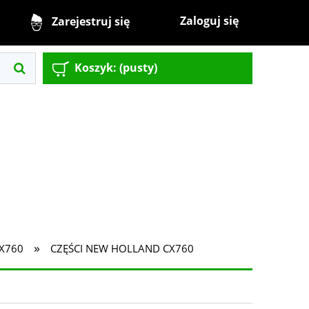
Zaloguj się
Zarejestruj się
Koszyk:
(pusty)
»
X760
CZĘŚCI NEW HOLLAND CX760