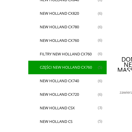
NEW HOLLAND CX820
(6)
NEW HOLLAND CX780
(6)
NEW HOLLAND CX760
(6)
FILTRY NEW HOLLAND CX760
(6)
DO
NE
CZĘŚCI NEW HOLLAND CX760
(5)
MASS
4
NEW HOLLAND CX740
(6)
1
14
zawier
NEW HOLLAND CX720
(6)
2
S
NEW HOLLAND CSX
(3)
O
NEW HOLLAND CS
(5)