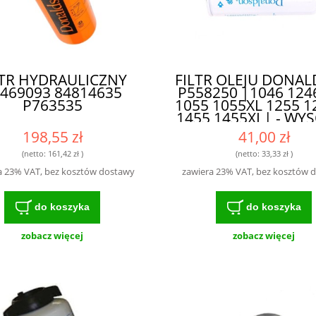
LTR HYDRAULICZNY
FILTR OLEJU DONA
469093 84814635
P558250 |1046 124
P763535
1055 1055XL 1255 1
1455 1455XL| - WYS
KLASY FILTR DL
198,55 zł
41,00 zł
ROLNIKÓW I
MECHANIKÓW
(netto:
161,42 zł
)
(netto:
33,33 zł
)
a 23% VAT, bez kosztów dostawy
zawiera 23% VAT, bez kosztów 
do koszyka
do koszyka
zobacz więcej
zobacz więcej