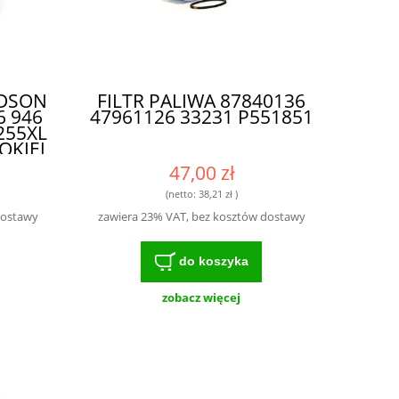
LDSON
FILTR PALIWA 87840136
6 946
47961126 33231 P551851
255XL
OKIEJ
A
47,00 zł
(netto:
38,21 zł
)
dostawy
zawiera 23% VAT, bez kosztów dostawy
do koszyka
zobacz więcej