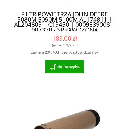
FILTR POWIETRZA JOHN DEERE
5080M 5090M 5100M AL174811 |
AL204809 | C19450 | 0009839008 |
907330 - SPRAWDZONA
TECHNOLOGIA DLA ROLNIKÓW
189,00 zł
(netto:
153,66 zł
)
zawiera 23% VAT, bez kosztów dostawy
do koszyka