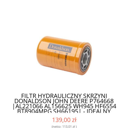
FILTR HYDRAULICZNY SKRZYNI
DONALDSON JOHN DEERE P764668
|AL221066 AL156625 WH945 HF6554
BT8904MPG SH66195| - IDEALNY
FILTR DO INTENSYWNIE
139,00 zł
EKSPLOATOWANYCH MASZYN
(netto:
113,01 zł
)