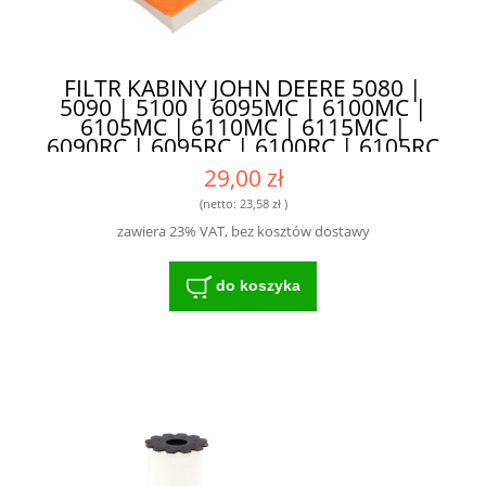
FILTR KABINY JOHN DEERE 5080 |
5090 | 5100 | 6095MC | 6100MC |
6105MC | 6110MC | 6115MC |
6090RC | 6095RC | 6100RC | 6105RC
| 6110RC | 6115RC SC90141 -
29,00 zł
ZAPEWNIA DŁUGĄ ŻYWOTNOŚĆ
SILNIKA
(netto:
23,58 zł
)
zawiera 23% VAT, bez kosztów dostawy
do koszyka