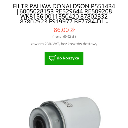
FILTR PALIWA DONALDSON P551434
|6005028153 RE529644 RE509208
WK8156 0011350420 87802332
87802923 FS19977 BF7784-D| -
PROFESJONALNY FILTR DO MASZYN
86,00 zł
ROLNICZYCH
(netto:
69,92 zł
)
zawiera 23% VAT, bez kosztów dostawy
do koszyka