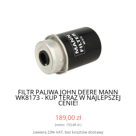
FILTR PALIWA JOHN DEERE MANN
WK8173 - KUP TERAZ W NAJLEPSZEJ
CENIE!
189,00 zł
(netto:
153,66 zł
)
zawiera 23% VAT, bez kosztów dostawy