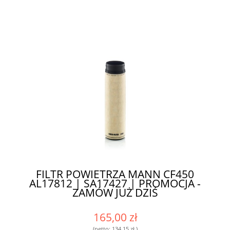
FILTR POWIETRZA MANN CF450
AL17812 | SA17427 | PROMOCJA -
ZAMÓW JUŻ DZIŚ
165,00 zł
(netto:
134,15 zł
)