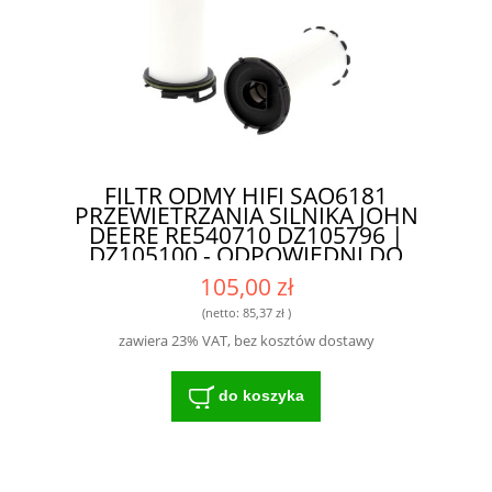
FILTR ODMY HIFI SAO6181
PRZEWIETRZANIA SILNIKA JOHN
DEERE RE540710 DZ105796 |
DZ105100 - ODPOWIEDNI DO
TRUDNYCH WARUNKÓW PRACY
105,00 zł
(netto:
85,37 zł
)
zawiera 23% VAT, bez kosztów dostawy
do koszyka