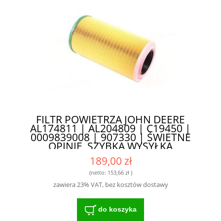
FILTR POWIETRZA JOHN DEERE
AL174811 | AL204809 | C19450 |
0009839008 | 907330 | ŚWIETNE
OPINIE, SZYBKA WYSYŁKA
189,00 zł
(netto:
153,66 zł
)
zawiera 23% VAT, bez kosztów dostawy
do koszyka