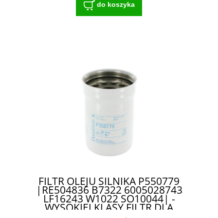
do koszyka
FILTR OLEJU SILNIKA P550779
|RE504836 B7322 6005028743
LF16243 W1022 SO10044| -
WYSOKIEJ KLASY FILTR DLA
ROLNIKÓW I MECHANIKÓW