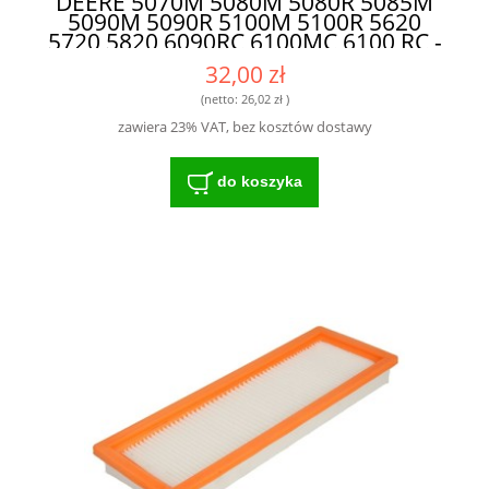
DEERE 5070M 5080M 5080R 5085M
5090M 5090R 5100M 5100R 5620
5720 5820 6090RC 6100MC 6100 RC -
SPRAWDZONA TECHNOLOGIA DLA
32,00 zł
ROLNIKÓW
(netto:
26,02 zł
)
zawiera 23% VAT, bez kosztów dostawy
do koszyka