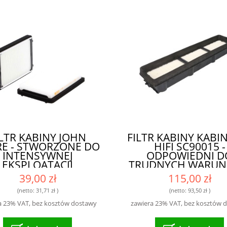
ILTR KABINY JOHN
FILTR KABINY KAB
RE - STWORZONE DO
HIFI SC90015 -
INTENSYWNEJ
ODPOWIEDNI D
EKSPLOATACJI
TRUDNYCH WARU
PRACY
39,00 zł
115,00 zł
(netto:
31,71 zł
)
(netto:
93,50 zł
)
a 23% VAT, bez kosztów dostawy
zawiera 23% VAT, bez kosztów 