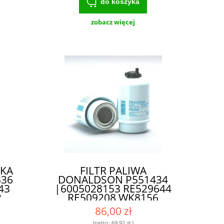
do koszyka
zobacz więcej
IKA
FILTR PALIWA
836
DONALDSON P551434
43
|6005028153 RE529644
2
RE509208 WK8156
IEJ
0011350420 87802332
86,00 zł
A
87802923 FS19977
(netto:
69,92 zł
)