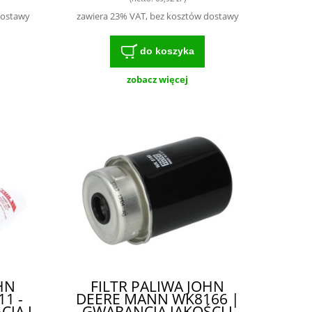
BF7784-D| -
PROFESJONALNY FILTR
dostawy
zawiera 23% VAT, bez kosztów dostawy
DO MASZYN ROLNICZYCH
do koszyka
zobacz więcej
HN
FILTR PALIWA JOHN
11 -
DEERE MANN WK8166 |
JA I
GWARANCJA JAKOŚCI I