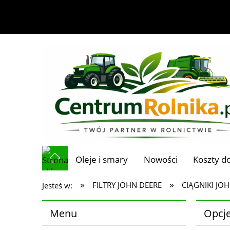
Oleje i smary
Nowości
Koszty d
»
»
FILTRY JOHN DEERE
CIĄGNIKI JO
Jesteś w:
Menu
Opcje