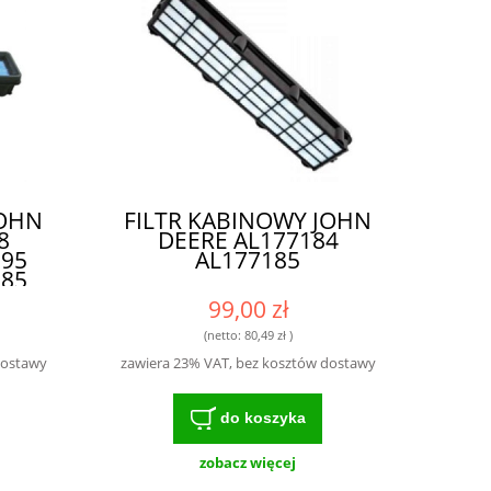
JOHN
FILTR KABINOWY JOHN
8
DEERE AL177184
095
AL177185
185
99,00 zł
(netto:
80,49 zł
)
dostawy
zawiera 23% VAT, bez kosztów dostawy
do koszyka
zobacz więcej