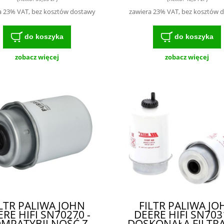
ROLNIKÓW I
MECHANIKÓW
a 23% VAT, bez kosztów dostawy
zawiera 23% VAT, bez kosztów 
do koszyka
do koszyka
zobacz więcej
zobacz więcej
ILTR PALIWA JOHN
FILTR PALIWA JO
RE HIFI SN70270 -
DEERE HIFI SN703
MPATYBILNOŚĆ Z
DOSKONAŁA FILTRAC