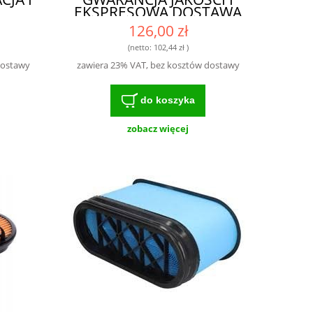
EKSPRESOWA DOSTAWA
126,00 zł
(netto:
102,44 zł
)
dostawy
zawiera 23% VAT, bez kosztów dostawy
do koszyka
zobacz więcej