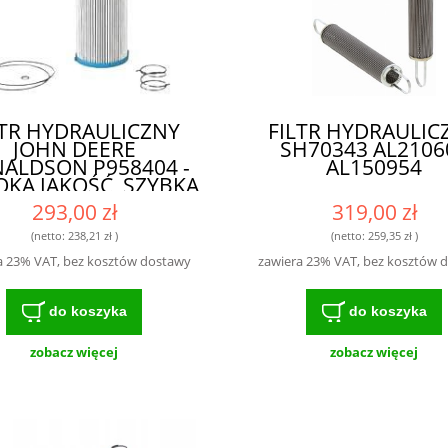
LTR HYDRAULICZNY
FILTR HYDRAULIC
JOHN DEERE
SH70343 AL2106
ALDSON P958404 -
AL150954
KA JAKOŚĆ, SZYBKA
DOSTAWA
293,00 zł
319,00 zł
(netto:
238,21 zł
)
(netto:
259,35 zł
)
a 23% VAT, bez kosztów dostawy
zawiera 23% VAT, bez kosztów 
do koszyka
do koszyka
zobacz więcej
zobacz więcej