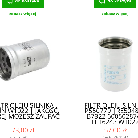
do koszyka
do koszyka
zobacz więcej
zobacz więcej
LTR OLEJU SILNIKA
FILTR OLEJU SILN
N W1022 | JAKOŚĆ,
P550779 |RE504
EJ MOŻESZ ZAUFAĆ!
B7322 60050287
LF16243 W102
SO10044| - WYSOK
73,00 zł
57,00 zł
KLASY FILTR DL
(netto:
59,35 zł
)
(netto:
46,34 zł
)