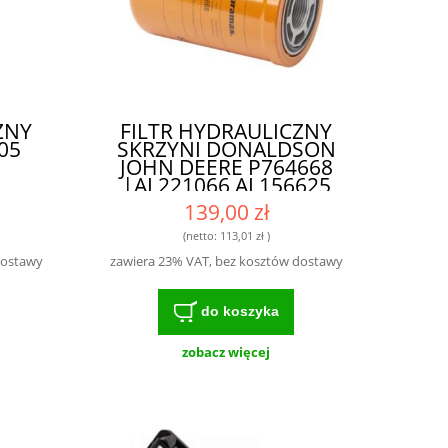
ZNY
FILTR HYDRAULICZNY
05
SKRZYNI DONALDSON
JOHN DEERE P764668
|AL221066 AL156625
WH945 HF6554
139,00 zł
BT8904MPG SH66195| -
IDEALNY FILTR DO
(netto:
113,01 zł
)
INTENSYWNIE
dostawy
zawiera 23% VAT, bez kosztów dostawy
EKSPLOATOWANYCH
MASZYN
do koszyka
zobacz więcej