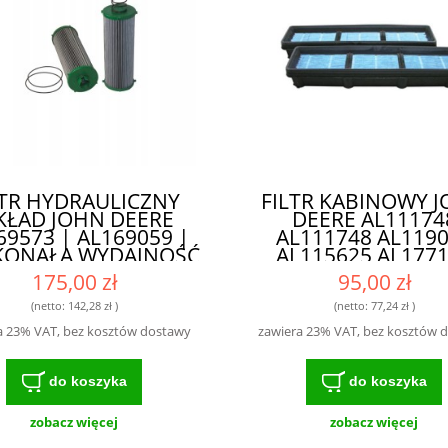
LTR HYDRAULICZNY
FILTR KABINOWY 
ŁAD JOHN DEERE
DEERE AL11174
69573 | AL169059 |
AL111748 AL119
KONAŁA WYDAJNOŚĆ
AL115625 AL177
ECYZYJNA FILTRACJA
AL119096
175,00 zł
95,00 zł
(netto:
142,28 zł
)
(netto:
77,24 zł
)
a 23% VAT, bez kosztów dostawy
zawiera 23% VAT, bez kosztów 
do koszyka
do koszyka
zobacz więcej
zobacz więcej