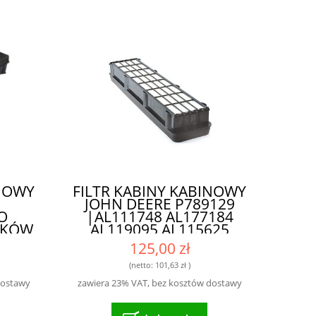
INOWY
FILTR KABINY KABINOWY
JOHN DEERE P789129
O
|AL111748 AL177184
NKÓW
AL119095 AL115625
AL177185 AL119096
125,00 zł
SKL46188| - WYSOKIEJ
KLASY FILTR DLA
(netto:
101,63 zł
)
ROLNIKÓW I
dostawy
zawiera 23% VAT, bez kosztów dostawy
MECHANIKÓW