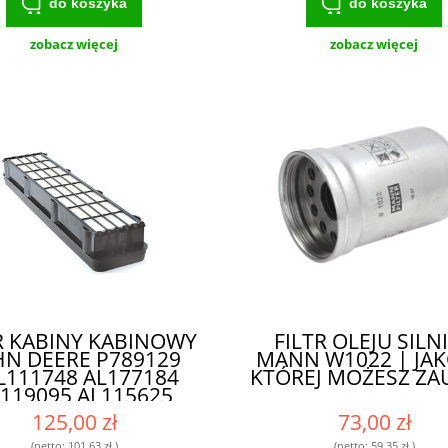
do koszyka
do koszyka
zobacz więcej
zobacz więcej
R KABINY KABINOWY
FILTR OLEJU SILN
HN DEERE P789129
MANN W1022 | JAK
L111748 AL177184
KTÓREJ MOŻESZ ZA
119095 AL115625
177185 AL119096
125,00 zł
73,00 zł
46188| - WYSOKIEJ
(netto:
101,63 zł
)
(netto:
59,35 zł
)