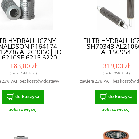
LTR HYDRAULICZNY
FILTR HYDRAULIC
NALDSON P164174
SH70343 AL2106
12936 AL203060| JD
AL150954
 6210SE 6215 6220
20SE 6310 6310SE
183,00 zł
319,00 zł
0 6320SE 6405 6410
410SE 6415 6420
(netto:
148,78 zł
)
(netto:
259,35 zł
)
RENAULT ARES -
a 23% VAT, bez kosztów dostawy
zawiera 23% VAT, bez kosztów 
OKIEJ KLASY FILTR
DLA ROLNIKÓW I
MECHANIKÓW
do koszyka
do koszyka
zobacz więcej
zobacz więcej