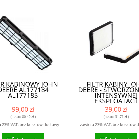
TR KABINOWY JOHN
FILTR KABINY JO
DEERE AL177184
DEERE - STWORZON
AL177185
INTENSYWNEJ
EKSPLOATACJI
99,00 zł
39,00 zł
(netto:
80,49 zł
)
(netto:
31,71 zł
)
a 23% VAT, bez kosztów dostawy
zawiera 23% VAT, bez kosztów 