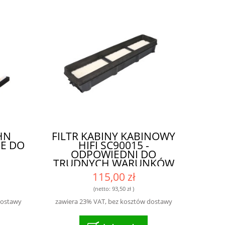
HN
FILTR KABINY KABINOWY
E DO
HIFI SC90015 -
ODPOWIEDNI DO
TRUDNYCH WARUNKÓW
PRACY
115,00 zł
(netto:
93,50 zł
)
dostawy
zawiera 23% VAT, bez kosztów dostawy