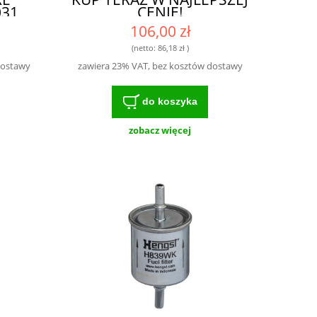
031
CENIE!
OKIEJ
106,00 zł
A
(netto:
86,18 zł
)
dostawy
zawiera 23% VAT, bez kosztów dostawy
do koszyka
zobacz więcej