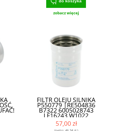
do koszyka
zobacz więcej
IKA
FILTR OLEJU SILNIKA
OŚĆ,
P550779 |RE504836
UFAĆ!
B7322 6005028743
LF16243 W1022
SO10044| - WYSOKIEJ
57,00 zł
KLASY FILTR DLA
(netto:
46,34 zł
)