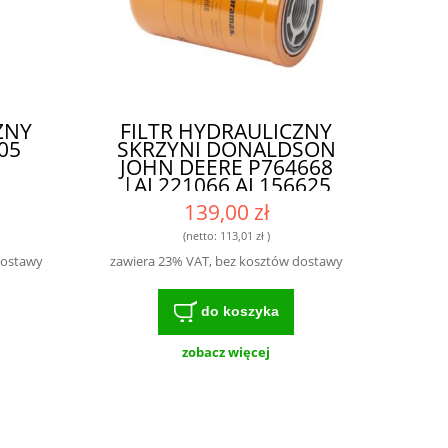
ZNY
FILTR HYDRAULICZNY
05
SKRZYNI DONALDSON
JOHN DEERE P764668
|AL221066 AL156625
WH945 HF6554
139,00 zł
BT8904MPG SH66195| -
IDEALNY FILTR DO
(netto:
113,01 zł
)
INTENSYWNIE
dostawy
zawiera 23% VAT, bez kosztów dostawy
EKSPLOATOWANYCH
MASZYN
do koszyka
zobacz więcej