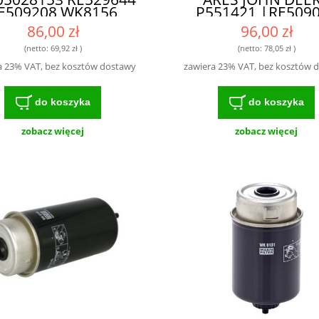
E509208 WK8156
P551421 |RE509
1350420 87802332
6005028977| - WYS
86,00 zł
96,00 zł
7802923 FS19977
KLASY FILTR DL
BF7784-D| -
ROLNIKÓW I
(netto:
69,92 zł
)
(netto:
78,05 zł
)
FESJONALNY FILTR
MECHANIKÓW
a 23% VAT, bez kosztów dostawy
zawiera 23% VAT, bez kosztów 
ASZYN ROLNICZYCH
do koszyka
do koszyka
zobacz więcej
zobacz więcej