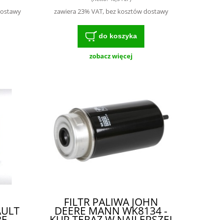
ROLNIKÓW I
MECHANIKÓW
dostawy
zawiera 23% VAT, bez kosztów dostawy
do koszyka
zobacz więcej
FILTR PALIWA JOHN
ULT
DEERE MANN WK8134 -
RE
KUP TERAZ W NAJLEPSZEJ