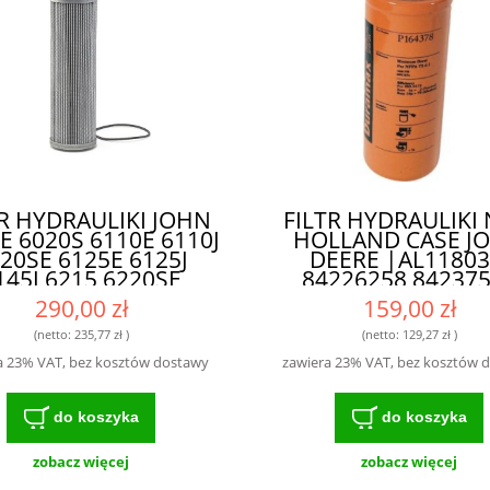
TR HYDRAULIKI JOHN
FILTR HYDRAULIKI
E 6020S 6110E 6110J
HOLLAND CASE J
20SE 6125E 6125J
DEERE |AL11803
145J 6215 6220SE
84226258 84237
20SE 6415 6420SE
81863799 P1737
290,00 zł
159,00 zł
15 6520SE 6620SE
HF6553 874138
68836 |AL203061
48142231| P16437
(netto:
235,77 zł
)
(netto:
129,27 zł
)
160771 AL160316
WYSOKIEJ KLASY F
a 23% VAT, bez kosztów dostawy
zawiera 23% VAT, bez kosztów 
203059| - FILTR O
DLA ROLNIKÓW 
UGIEJ ŻYWOTNOŚCI
MECHANIKÓW
 NOWOCZESNYCH
do koszyka
do koszyka
MASZYN
zobacz więcej
zobacz więcej