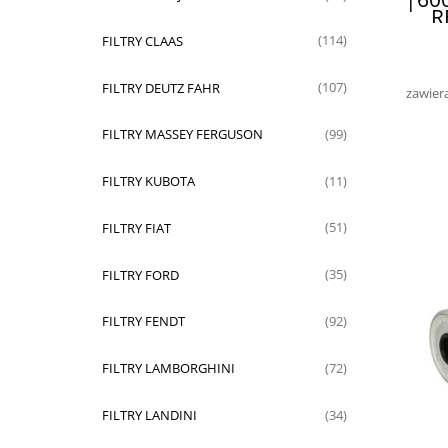
R
001
FILTRY CLAAS
(114)
8
PRO
FILTRY DEUTZ FAHR
(107)
zawier
DO M
FILTRY MASSEY FERGUSON
(99)
FILTRY KUBOTA
(11)
FILTRY FIAT
(51)
FILTRY FORD
(35)
FILTRY FENDT
(92)
FILTRY LAMBORGHINI
(72)
FILTRY LANDINI
(34)