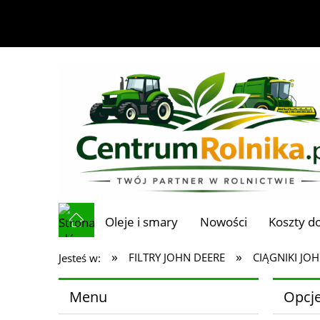
Oleje i smary
Nowości
Koszty d
»
»
FILTRY JOHN DEERE
CIĄGNIKI JO
Jesteś w:
Menu
Opcje