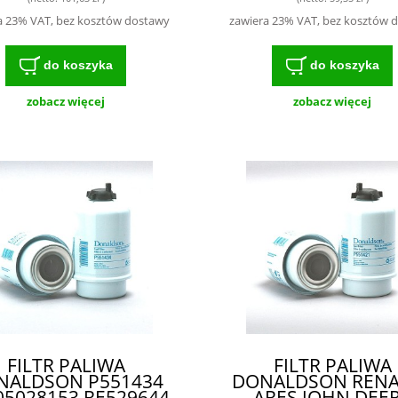
KLASY FILTR DLA
ROLNIKÓW I
a 23% VAT, bez kosztów dostawy
zawiera 23% VAT, bez kosztów 
MECHANIKÓW
do koszyka
do koszyka
zobacz więcej
zobacz więcej
FILTR PALIWA
FILTR PALIWA
NALDSON P551434
DONALDSON RENA
05028153 RE529644
ARES JOHN DEE