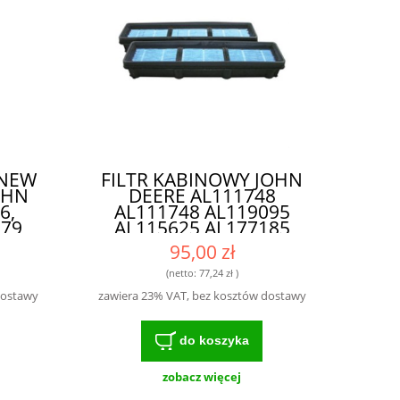
 NEW
FILTR KABINOWY JOHN
OHN
DEERE AL111748
6,
AL111748 AL119095
579
AL115625 AL177185
37
AL119096
95,00 zł
10
8 -
(netto:
77,24 zł
)
ILTR
dostawy
zawiera 23% VAT, bez kosztów dostawy
I
do koszyka
zobacz więcej