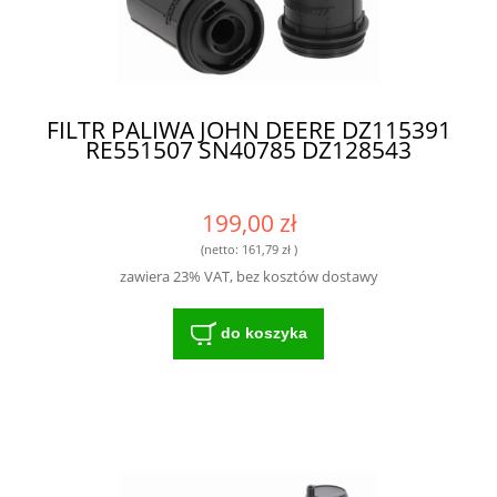
FILTR PALIWA JOHN DEERE DZ115391
RE551507 SN40785 DZ128543
199,00 zł
(netto:
161,79 zł
)
zawiera 23% VAT, bez kosztów dostawy
do koszyka