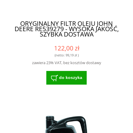
ORYGINALNY FILTR OLEJU JOHN
DEERE RE539279 - WYSOKA JAKOŚĆ,
SZYBKA DOSTAWA
122,00 zł
(netto:
99,19 zł
)
zawiera 23% VAT, bez kosztów dostawy
do koszyka