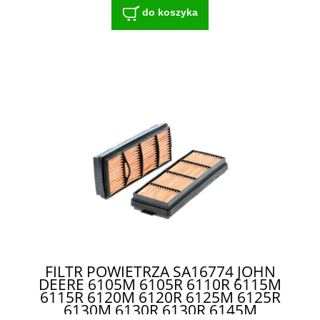
do koszyka
FILTR POWIETRZA SA16774 JOHN
DEERE 6105M 6105R 6110R 6115M
6115R 6120M 6120R 6125M 6125R
6130M 6130R 6130R 6145M