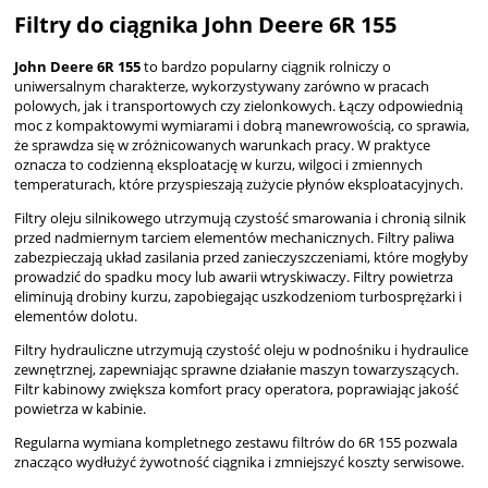
Filtry do ciągnika John Deere 6R 155
John Deere 6R 155
to bardzo popularny ciągnik rolniczy o
uniwersalnym charakterze, wykorzystywany zarówno w pracach
polowych, jak i transportowych czy zielonkowych. Łączy odpowiednią
moc z kompaktowymi wymiarami i dobrą manewrowością, co sprawia,
że sprawdza się w zróżnicowanych warunkach pracy. W praktyce
oznacza to codzienną eksploatację w kurzu, wilgoci i zmiennych
temperaturach, które przyspieszają zużycie płynów eksploatacyjnych.
Filtry oleju silnikowego utrzymują czystość smarowania i chronią silnik
przed nadmiernym tarciem elementów mechanicznych. Filtry paliwa
zabezpieczają układ zasilania przed zanieczyszczeniami, które mogłyby
prowadzić do spadku mocy lub awarii wtryskiwaczy. Filtry powietrza
eliminują drobiny kurzu, zapobiegając uszkodzeniom turbosprężarki i
elementów dolotu.
Filtry hydrauliczne utrzymują czystość oleju w podnośniku i hydraulice
zewnętrznej, zapewniając sprawne działanie maszyn towarzyszących.
Filtr kabinowy zwiększa komfort pracy operatora, poprawiając jakość
powietrza w kabinie.
Regularna wymiana kompletnego zestawu filtrów do 6R 155 pozwala
znacząco wydłużyć żywotność ciągnika i zmniejszyć koszty serwisowe.