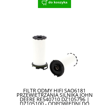
do koszyka
FILTR ODMY HIFI SAO6181
PRZEWIETRZANIA SILNIKA JOHN
DEERE RE540710 DZ105796 |
DZ105100 - ODPOWIEDNI DO
TRUDNYCH WARUNKÓW PRACY