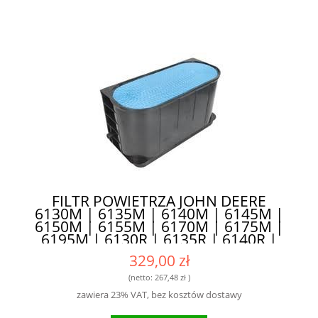
FILTR POWIETRZA JOHN DEERE
6130M | 6135M | 6140M | 6145M |
6150M | 6155M | 6170M | 6175M |
6195M | 6130R | 6135R | 6140R |
6145R | 6150R | 6155R | 6170R |
329,00 zł
6175R | 6195R - IDEALNY DO
MASZYN ROLNICZYCH I
(netto:
267,48 zł
)
BUDOWLANYCH
zawiera 23% VAT, bez kosztów dostawy