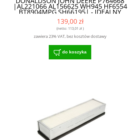
DONALDSON JOHN DEERE P764668
|AL221066 AL156625 WH945 HF6554
BT8904MPG SH66195| - IDEALNY
FILTR DO INTENSYWNIE
139,00 zł
EKSPLOATOWANYCH MASZYN
(netto:
113,01 zł
)
zawiera 23% VAT, bez kosztów dostawy
do koszyka