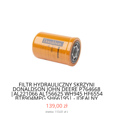
FILTR HYDRAULICZNY SKRZYNI
DONALDSON JOHN DEERE P764668
|AL221066 AL156625 WH945 HF6554
BT8904MPG SH66195| - IDEALNY
FILTR DO INTENSYWNIE
139,00 zł
EKSPLOATOWANYCH MASZYN
(netto:
113,01 zł
)