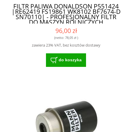
FILTR PALIWA DONALDSON P551424
|RE62419 FS19861 WK8102 BF7674-D
SN70110| - PROFESJONALNY FILTR
DO MASZYN ROLNICZYCH
96,00 zł
(netto:
78,05 zł
)
zawiera 23% VAT, bez kosztów dostawy
do koszyka