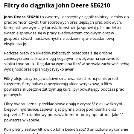
Filtry do ciągnika John Deere SE6210
John Deere SE6210
to zwrotny i oszczędny ciągnik rolniczy, idealny do
prac pomocniczych, transportowych oraz lżejszych prac polowych.
Kompaktowe wymiary i prosta konstrukcja sprawiają, że model ten
świetnie sprawdza się w pracy z ładowaczem czołowym oraz w
gospodarstwach nastawionych na codzienną, wielozadaniową
eksploatację.
Podczas pracy do układów roboczych przedostają się drobne
zanieczyszczenia, które mogą negatywnie wpływać na sprawność
silnika i hydrauliki. Regularna wymiana filtrów pozwala zachować pełną
wydajność oraz ograniczyć ryzyko awarii.
Filtry oleju utrzymują właściwe smarowanie i chronią silnik przed
zużyciem, filtry paliwa zabezpieczają układ wtryskowy, a filtry
powietrza skutecznie zatrzymują kurz i pył powstający podczas prac
polowych.
Filtry hydrauliczne i przekładniowe dbają o czystość oleju w skrzyni
biegów i hydraulice, zapewniając płynną pracę podnośnika oraz
osprzętu. Filtr kabinowy poprawia komfort pracy operatora i jakość
powietrza w kabinie.
Kompletny zestaw filtrów do John Deere SE6210 umożliwia wykonanie