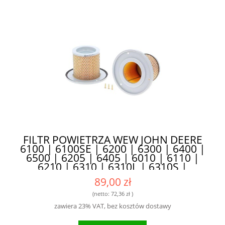
FILTR POWIETRZA WEW JOHN DEERE
6100 | 6100SE | 6200 | 6300 | 6400 |
6500 | 6205 | 6405 | 6010 | 6110 |
6210 | 6310 | 6310L | 6310S |
6310SE | 6410 | 6410L | 6410S |
89,00 zł
6410SE | 6510L | 6510S | 7200 HIFI
SA17003 - DOSKONAŁA FILTRACJA I
(netto:
72,36 zł
)
OCHRONA
zawiera 23% VAT, bez kosztów dostawy