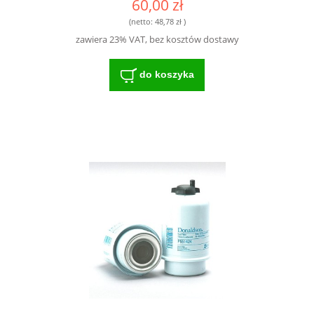
60,00 zł
ŻYWOTNOŚCI DO NOWOCZESNYCH
MASZYN
(netto:
48,78 zł
)
zawiera 23% VAT, bez kosztów dostawy
do koszyka