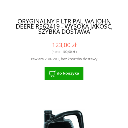
ORYGINALNY FILTR PALIWA JOHN
DEERE RE62419 - WYSOKA JAKOŚĆ,
SZYBKA DOSTAWA
123,00 zł
(netto:
100,00 zł
)
zawiera 23% VAT, bez kosztów dostawy
do koszyka