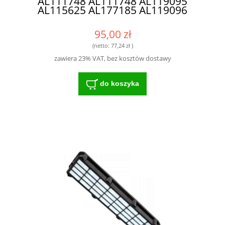
AL111748 AL111748 AL119095
AL115625 AL177185 AL119096
95,00 zł
(netto:
77,24 zł
)
zawiera 23% VAT, bez kosztów dostawy
do koszyka