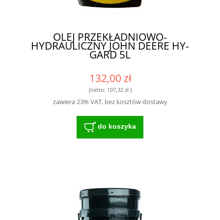
OLEJ PRZEKŁADNIOWO-
HYDRAULICZNY JOHN DEERE HY-
GARD 5L
132,00 zł
(netto:
107,32 zł
)
zawiera 23% VAT, bez kosztów dostawy
do koszyka