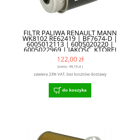
FILTR PALIWA RENAULT MANN
WK8102 RE62419 | BF7674-D |
6005012113 | 6005020220 |
6005022969 | JAKOŚĆ, KTÓREJ
MOŻESZ ZAUFAĆ!
122,00 zł
(netto:
99,19 zł
)
zawiera 23% VAT, bez kosztów dostawy
do koszyka