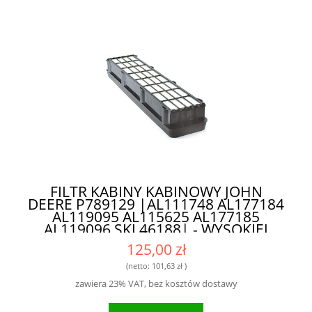
FILTR KABINY KABINOWY JOHN
DEERE P789129 |AL111748 AL177184
AL119095 AL115625 AL177185
AL119096 SKL46188| - WYSOKIEJ
KLASY FILTR DLA ROLNIKÓW I
125,00 zł
MECHANIKÓW
(netto:
101,63 zł
)
zawiera 23% VAT, bez kosztów dostawy