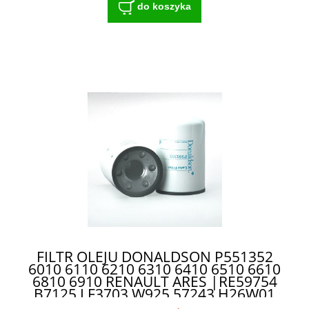
do koszyka
FILTR OLEJU DONALDSON P551352
6010 6110 6210 6310 6410 6510 6610
6810 6910 RENAULT ARES |RE59754
B7125 LF3703 W925 57243 H26W01
SO10006| - FILTR O DŁUGIEJ