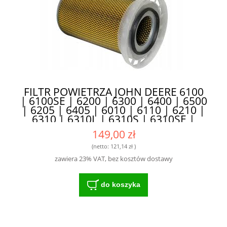
FILTR POWIETRZA JOHN DEERE 6100
| 6100SE | 6200 | 6300 | 6400 | 6500
| 6205 | 6405 | 6010 | 6110 | 6210 |
6310 | 6310L | 6310S | 6310SE |
6410 | 6410L | 6410S | 6410SE |
149,00 zł
6510L | 6510S | 7200 HIFI SA17002
AL78223 - DOSKONAŁA FILTRACJA I
(netto:
121,14 zł
)
OCHRONA
zawiera 23% VAT, bez kosztów dostawy
do koszyka