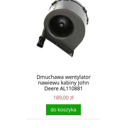
Dmuchawa wentylator
nawiewu kabiny John
Deere AL110881
0130115604
189,00 zł
do koszyka