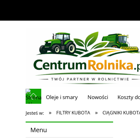
Oleje i smary
Nowości
Koszty d
»
»
FILTRY KUBOTA
CIĄGNIKI KUBOT
Jesteś w:
Menu