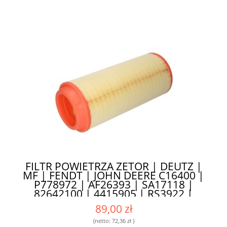
FILTR POWIETRZA ZETOR | DEUTZ |
MF | FENDT | JOHN DEERE C16400 |
P778972 | AF26393 | SA17118 |
82642100 | 4415905 | RS3922 |
SL8388 | 32/917804 | 01319258 HIFI
89,00 zł
- ZAPEWNIA DŁUGĄ ŻYWOTNOŚĆ
SILNIKA
(netto:
72,36 zł
)