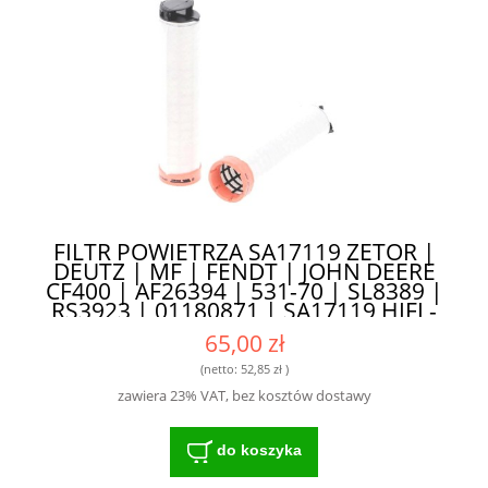
FILTR POWIETRZA SA17119 ZETOR |
DEUTZ | MF | FENDT | JOHN DEERE
CF400 | AF26394 | 531-70 | SL8389 |
RS3923 | 01180871 | SA17119 HIFI -
ODPOWIEDNI DO TRUDNYCH
65,00 zł
WARUNKÓW PRACY
(netto:
52,85 zł
)
zawiera 23% VAT, bez kosztów dostawy
do koszyka