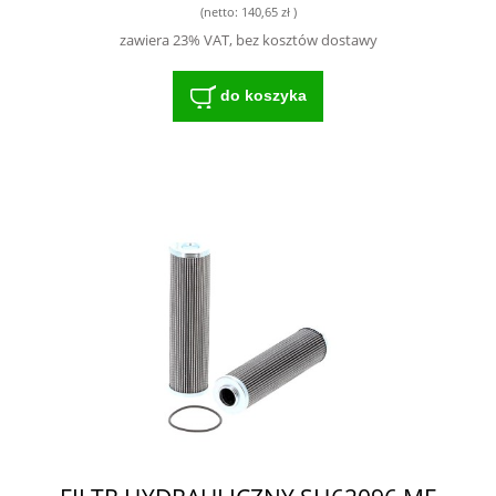
3799315M1 3799319M1 -
(netto:
140,65 zł
)
WYTRZYMAŁY FILTR DO SPRZĘTU
zawiera 23% VAT, bez kosztów dostawy
ROLNICZEGO
do koszyka