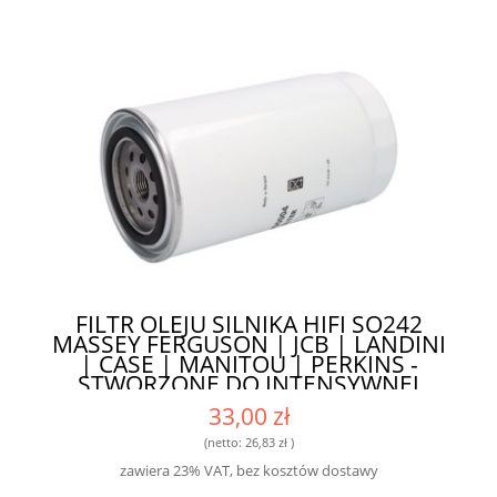
FILTR OLEJU SILNIKA HIFI SO242
MASSEY FERGUSON | JCB | LANDINI
| CASE | MANITOU | PERKINS -
STWORZONE DO INTENSYWNEJ
EKSPLOATACJI
33,00 zł
(netto:
26,83 zł
)
zawiera 23% VAT, bez kosztów dostawy