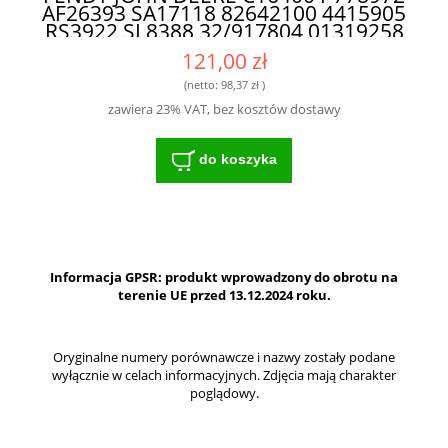
AF26393 SA17118 82642100 4415905
RS3922 SL8388 32/917804 01319258
DONALDSON - WYTRZYMAŁY FILTR
121,00 zł
DO SPRZĘTU ROLNICZEGO
(netto:
98,37 zł
)
zawiera 23% VAT, bez kosztów dostawy
do koszyka
Informacja GPSR: produkt wprowadzony do obrotu na
terenie UE przed 13.12.2024 roku.
Oryginalne numery porównawcze i nazwy zostały podane
wyłącznie w celach informacyjnych. Zdjęcia mają charakter
poglądowy.