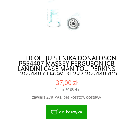
FILTR OLEJU SILNIKA DONALDSON
P554407 MASSEY FERGUSON JCB
LANDINI CASE MANITOU PERKINS
|2654407 LF699 BT237 265440700
1447031M2 1447031M1
37,00 zł
1446675M91| - FILTR O DŁUGIEJ
ŻYWOTNOŚCI DO NOWOCZESNYCH
(netto:
30,08 zł
)
MASZYN
zawiera 23% VAT, bez kosztów dostawy
do koszyka