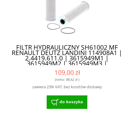
FILTR HYDRAULICZNY SH61002 MF
RENAULT DEUTZ LANDINI 114908A1 |
2.4419.611.0 | 3615949M1 |
3615949M2 | 3615949M3 |
3790454M2 | 3799319M1 |
109,00 zł
4305928M1 | 4305928M91 |
4308416H1 | 6005003243 |
(netto:
88,62 zł
)
6005030722 - NAJLEPSZY WYBÓR DLA
zawiera 23% VAT, bez kosztów dostawy
MASZYN ROLNICZYCH
do koszyka