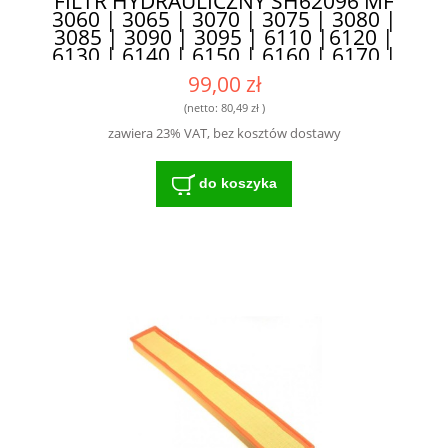
FILTR HYDRAULICZNY SH62096 MF
3060 | 3065 | 3070 | 3075 | 3080 |
3085 | 3090 | 3095 | 6110 |6120 |
6130 | 6140 | 6150 | 6160 | 6170 |
6180 |6190 6235 | 6235HV | 6245 |
99,00 zł
6270 | 6280 | 6290 3615949M1 |
3799315M1 | 3799319M1 -
(netto:
80,49 zł
)
DOSKONAŁA FILTRACJA I OCHRONA
zawiera 23% VAT, bez kosztów dostawy
do koszyka