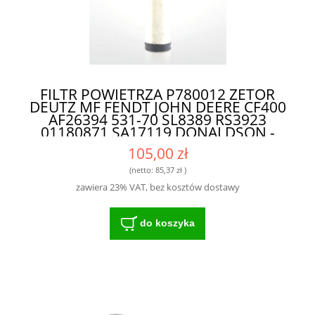
FILTR POWIETRZA P780012 ZETOR
DEUTZ MF FENDT JOHN DEERE CF400
AF26394 531-70 SL8389 RS3923
01180871 SA17119 DONALDSON -
WYTRZYMAŁY FILTR DO SPRZĘTU
105,00 zł
ROLNICZEGO
(netto:
85,37 zł
)
zawiera 23% VAT, bez kosztów dostawy
do koszyka