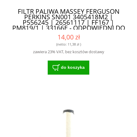
FILTR PALIWA MASSEY FERGUSON
PERKINS SN001 3405418M2 |
P556245 | 26561117 | FF167 |
PM819/1 | 33166E - ODPOWIEDNI DO
TRUDNYCH WARUNKÓW PRACY
14,00 zł
(netto:
11,38 zł
)
zawiera 23% VAT, bez kosztów dostawy
do koszyka