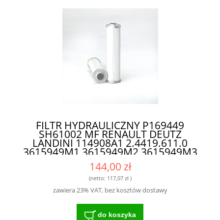
FILTR HYDRAULICZNY P169449
SH61002 MF RENAULT DEUTZ
LANDINI 114908A1 2.4419.611.0
3615949M1 3615949M2 3615949M3
3790454M2 3799319M1 4305928M1
144,00 zł
4305928M91 4308416H1 6005003243
6005030722 B503095 - WYSOKIEJ
(netto:
117,07 zł
)
KLASY FILTR DLA ROLNIKÓW I
zawiera 23% VAT, bez kosztów dostawy
MECHANIKÓW
do koszyka