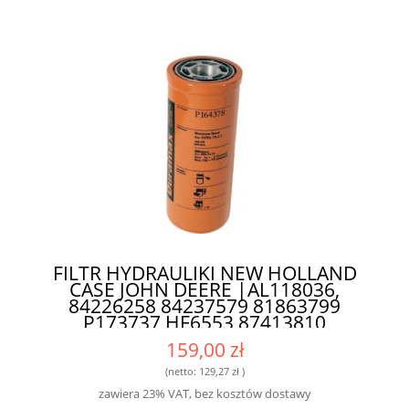
FILTR HYDRAULIKI NEW HOLLAND
CASE JOHN DEERE |AL118036,
84226258 84237579 81863799
P173737 HF6553 87413810
48142231| P164378 - WYSOKIEJ
159,00 zł
KLASY FILTR DLA ROLNIKÓW I
MECHANIKÓW
(netto:
129,27 zł
)
zawiera 23% VAT, bez kosztów dostawy