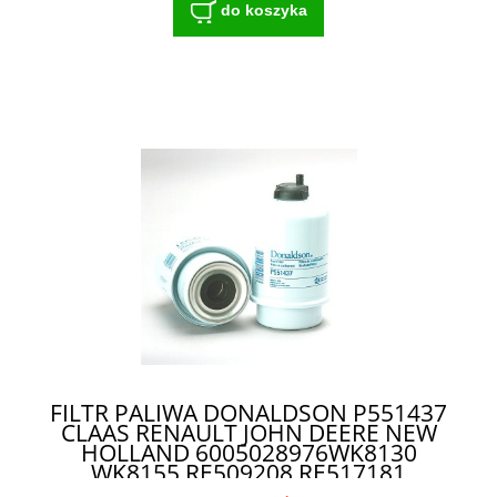
do koszyka
FILTR PALIWA DONALDSON P551437
CLAAS RENAULT JOHN DEERE NEW
HOLLAND 6005028976WK8130
WK8155 RE509208 RE517181
87801341 87802332 FS19830