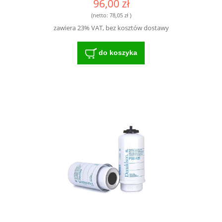
96,00 zł
FS19588 6005028153 87802923 -
ZAAWANSOWANA TECHNOLOGIA
(netto:
78,05 zł
)
FILTRACJI DLA ROLNICTWA
zawiera 23% VAT, bez kosztów dostawy
do koszyka