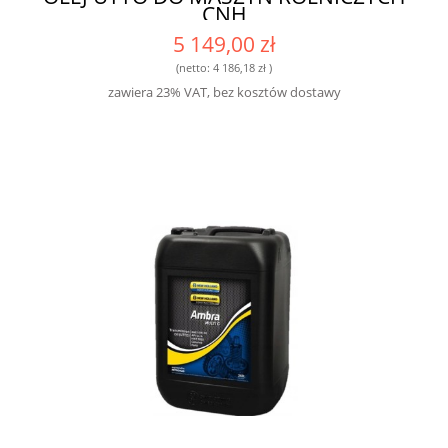
CNH
5 149,00 zł
(netto:
4 186,18 zł
)
zawiera 23% VAT, bez kosztów dostawy