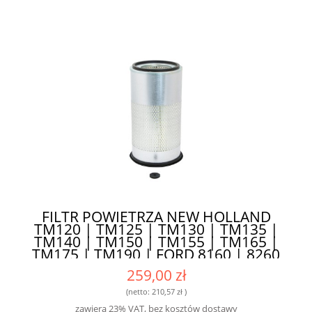
FILTR POWIETRZA NEW HOLLAND
TM120 | TM125 | TM130 | TM135 |
TM140 | TM150 | TM155 | TM165 |
TM175 | TM190 | FORD 8160 | 8260
| 8360 | 8560 CASE MXM
259,00 zł
ZEWNĘTRZNY SA17214 - ZAPEWNIA
DŁUGĄ ŻYWOTNOŚĆ SILNIKA
(netto:
210,57 zł
)
zawiera 23% VAT, bez kosztów dostawy