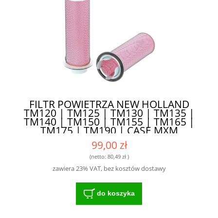
FILTR POWIETRZA NEW HOLLAND
TM120 | TM125 | TM130 | TM135 |
TM140 | TM150 | TM155 | TM165 |
TM175 | TM190 | CASE MXM
WEWNĘTRZNY 82034441 | 82008607
99,00 zł
SA17218 - DOSKONAŁA FILTRACJA I
OCHRONA
(netto:
80,49 zł
)
zawiera 23% VAT, bez kosztów dostawy
do koszyka