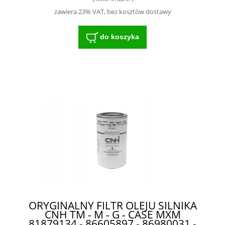
zawiera 23% VAT, bez kosztów dostawy
do koszyka
ORYGINALNY FILTR OLEJU SILNIKA
CNH TM - M - G - CASE MXM
81879134 - 86605897 - 86980031 -