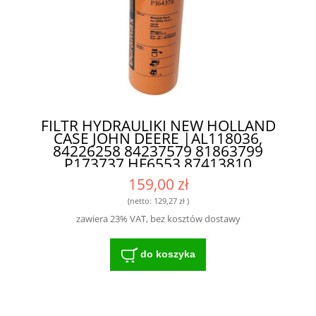
FILTR HYDRAULIKI NEW HOLLAND
CASE JOHN DEERE |AL118036,
84226258 84237579 81863799
P173737 HF6553 87413810
48142231| P164378 - WYSOKIEJ
159,00 zł
KLASY FILTR DLA ROLNIKÓW I
MECHANIKÓW
(netto:
129,27 zł
)
zawiera 23% VAT, bez kosztów dostawy
do koszyka