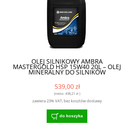
OLEJ SILNIKOWY AMBRA
MASTERGOLD HSP 15W40 20L – OLEJ
MINERALNY DO SILNIKÓW
539,00 zł
(netto:
438,21 zł
)
zawiera 23% VAT, bez kosztów dostawy
do koszyka