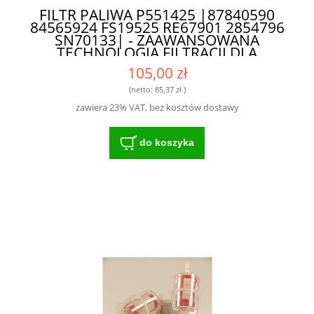
FILTR PALIWA P551425 |87840590
84565924 FS19525 RE67901 2854796
SN70133| - ZAAWANSOWANA
TECHNOLOGIA FILTRACJI DLA
ROLNICTWA
105,00 zł
(netto:
85,37 zł
)
zawiera 23% VAT, bez kosztów dostawy
do koszyka