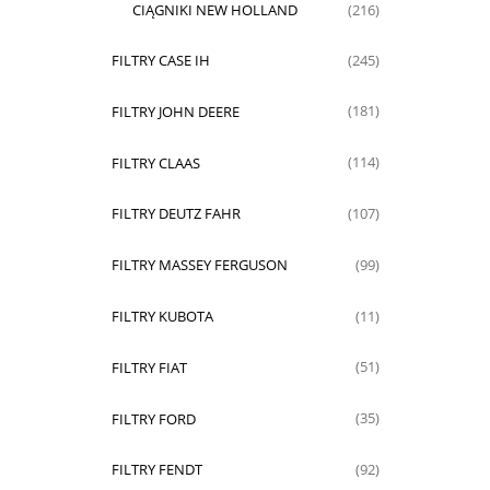
CIĄGNIKI NEW HOLLAND
(216)
FILTRY CASE IH
(245)
FILTRY JOHN DEERE
(181)
FILTRY CLAAS
(114)
FILTRY DEUTZ FAHR
(107)
FILTRY MASSEY FERGUSON
(99)
FILTRY KUBOTA
(11)
FILTRY FIAT
(51)
FILTRY FORD
(35)
FILTRY FENDT
(92)