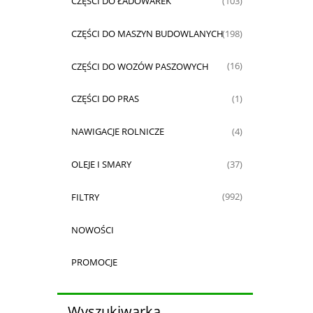
CZĘŚCI DO ŁADOWAREK
(103)
CZĘŚCI DO MASZYN BUDOWLANYCH
(198)
CZĘŚCI DO WOZÓW PASZOWYCH
(16)
CZĘŚCI DO PRAS
(1)
NAWIGACJE ROLNICZE
(4)
OLEJE I SMARY
(37)
FILTRY
(992)
NOWOŚCI
PROMOCJE
Wyszukiwarka