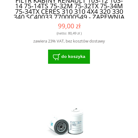
FILTR KABINY RENAULT 103-12 103-
14 75-14TS 75-32M 75-32TX 75-34M
75-34TX CERES 310 310 4X4 320 330
340 SC40033 770000549 - ZAPEWNIA
DŁUGĄ ŻYWOTNOŚĆ SILNIKA
99,00 zł
(netto:
80,49 zł
)
zawiera 23% VAT, bez kosztów dostawy
do koszyka