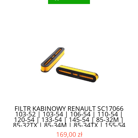
FILTR KABINOWY RENAULT SC17066
103-52 | 103-54 | 106-54 | 110-54 |
120-54 | 133-54 | 145-54 | 85-32M |
85-32TX | 85-34M | 85-34TX | 155-54
| 160-94 | 180-94 | 90-32M | 90-32TX
169,00 zł
| 90-34M - ZAPEWNIA DŁUGĄ