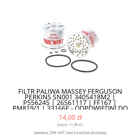
FILTR PALIWA MASSEY FERGUSON
PERKINS SN001 3405418M2 |
P556245 | 26561117 | FF167 |
PM819/1 | 33166E - ODPOWIEDNI DO
TRUDNYCH WARUNKÓW PRACY
14,00 zł
(netto:
11,38 zł
)
zawiera 23% VAT, bez kosztów dostawy