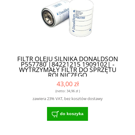
FILTR OLEJU SILNIKA DONALDSON
P557780 |84221215 1909102| -
WYTRZYMAŁY FILTR DO SPRZĘTU
ROLNICZEGO
43,00 zł
(netto:
34,96 zł
)
zawiera 23% VAT, bez kosztów dostawy
do koszyka