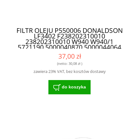
FILTR OLEJU P550006 DONALDSON
LF3402 F238202310010
238202310010 W940 W940/1
5721190 5000040870 5000044064
5000044959 5151017 7701002280
37,00 zł
7701006374 7701022800 - IDEALNY
FILTR DO INTENSYWNIE
(netto:
30,08 zł
)
EKSPLOATOWANYCH MASZYN
zawiera 23% VAT, bez kosztów dostawy
do koszyka