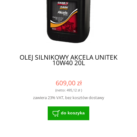
OLEJ SILNIKOWY AKCELA UNITEK
10W40 20L
609,00 zł
(netto:
495,12 zł
)
zawiera 23% VAT, bez kosztów dostawy
do koszyka