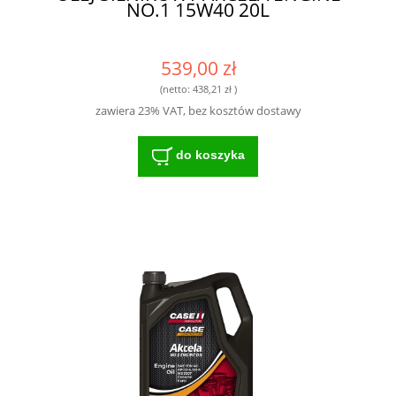
NO.1 15W40 20L
539,00 zł
(netto:
438,21 zł
)
zawiera 23% VAT, bez kosztów dostawy
do koszyka