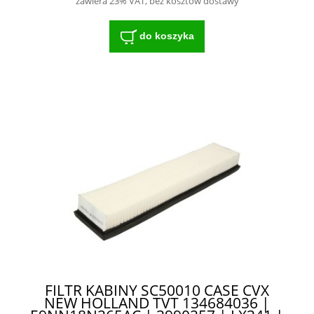
zawiera 23% VAT, bez kosztów dostawy
do koszyka
FILTR KABINY SC50010 CASE CVX
NEW HOLLAND TVT 134684036 |