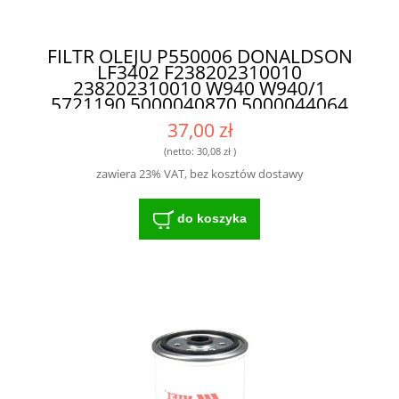
FILTR OLEJU P550006 DONALDSON
LF3402 F238202310010
238202310010 W940 W940/1
5721190 5000040870 5000044064
5000044959 5151017 7701002280
37,00 zł
7701006374 7701022800 - IDEALNY
FILTR DO INTENSYWNIE
(netto:
30,08 zł
)
EKSPLOATOWANYCH MASZYN
zawiera 23% VAT, bez kosztów dostawy
do koszyka