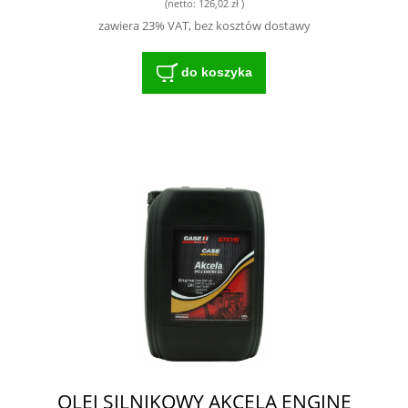
(netto:
126,02 zł
)
zawiera 23% VAT, bez kosztów dostawy
do koszyka
OLEJ SILNIKOWY AKCELA ENGINE