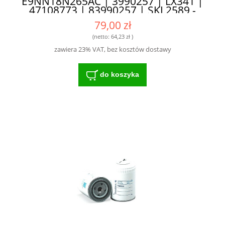
E9NN18N265AC | 3990257 | LX341 |
47108773 | 83990257 | SKL2589 -
STWORZONE DO INTENSYWNEJ
79,00 zł
EKSPLOATACJI
(netto:
64,23 zł
)
zawiera 23% VAT, bez kosztów dostawy
do koszyka