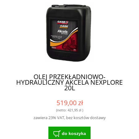
OLEJ PRZEKŁADNIOWO-
HYDRAULICZNY AKCELA NEXPLORE
20L
519,00 zł
(netto:
421,95 zł
)
zawiera 23% VAT, bez kosztów dostawy
do koszyka