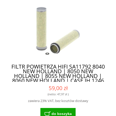
FILTR POWIETRZA HIFI SA11792 8040
NEW HOLLAND | 8050 NEW
HOLLAND | 8055 NEW HOLLAND |
8060 NEW HOLLAND | CASE IH 1246
CASE IH | 956XL CASE IH | CS 78
59,00 zł
CASE IH ) - KOMPATYBILNOŚĆ Z
WIELOMA MODELAMI
(netto:
47,97 zł
)
zawiera 23% VAT, bez kosztów dostawy
do koszyka