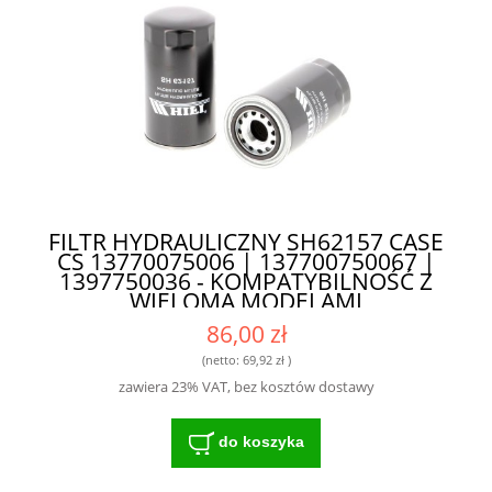
FILTR HYDRAULICZNY SH62157 CASE
CS 13770075006 | 137700750067 |
1397750036 - KOMPATYBILNOŚĆ Z
WIELOMA MODELAMI
86,00 zł
(netto:
69,92 zł
)
zawiera 23% VAT, bez kosztów dostawy
do koszyka