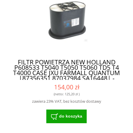
FILTR POWIETRZA NEW HOLLAND
P608533 T5040 T5050 T5060 TD5 T4
T4000 CASE JXU FARMALL QUANTUM
|87356351 87037984 SA16448| -
WYSOKIEJ KLASY FILTR DLA
154,00 zł
ROLNIKÓW I MECHANIKÓW
(netto:
125,20 zł
)
zawiera 23% VAT, bez kosztów dostawy
do koszyka