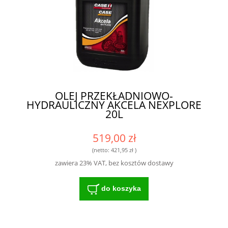
OLEJ PRZEKŁADNIOWO-
HYDRAULICZNY AKCELA NEXPLORE
20L
519,00 zł
(netto:
421,95 zł
)
zawiera 23% VAT, bez kosztów dostawy
do koszyka