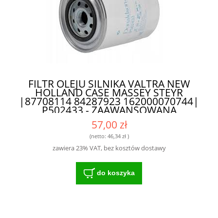
FILTR OLEJU SILNIKA VALTRA NEW
HOLLAND CASE MASSEY STEYR
|87708114 84287923 162000070744|
P502433 - ZAAWANSOWANA
TECHNOLOGIA FILTRACJI DLA
57,00 zł
ROLNICTWA
(netto:
46,34 zł
)
zawiera 23% VAT, bez kosztów dostawy
do koszyka