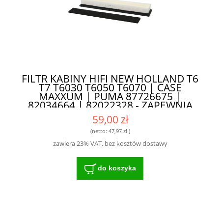
FILTR KABINY HIFI NEW HOLLAND T6
T7 T6030 T6050 T6070 | CASE
MAXXUM | PUMA 87726675 |
82034664 | 82022328 - ZAPEWNIA
DŁUGĄ ŻYWOTNOŚĆ SILNIKA
59,00 zł
(netto:
47,97 zł
)
zawiera 23% VAT, bez kosztów dostawy
do koszyka