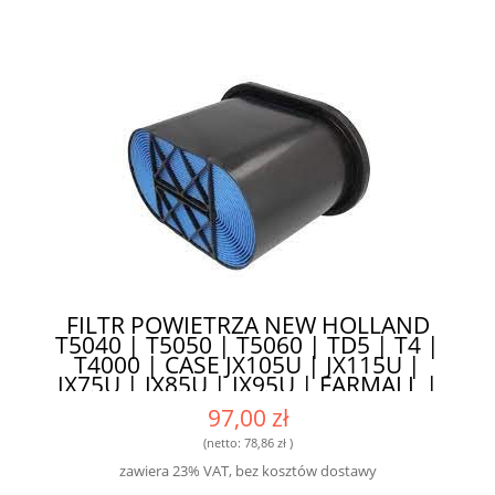
FILTR POWIETRZA NEW HOLLAND
T5040 | T5050 | T5060 | TD5 | T4 |
T4000 | CASE JX105U | JX115U |
JX75U | JX85U | JX95U | FARMALL |
QUANTUM | DOSKONAŁA
97,00 zł
WYDAJNOŚĆ I PRECYZYJNA FILTRACJA
(netto:
78,86 zł
)
zawiera 23% VAT, bez kosztów dostawy