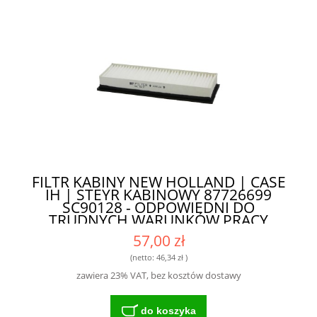
FILTR KABINY NEW HOLLAND | CASE
IH | STEYR KABINOWY 87726699
SC90128 - ODPOWIEDNI DO
TRUDNYCH WARUNKÓW PRACY
57,00 zł
(netto:
46,34 zł
)
zawiera 23% VAT, bez kosztów dostawy
do koszyka