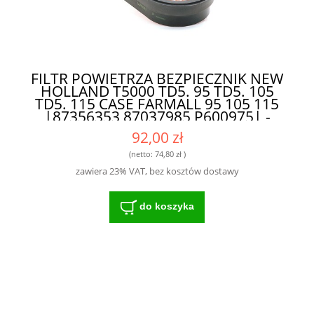
FILTR POWIETRZA BEZPIECZNIK NEW
HOLLAND T5000 TD5. 95 TD5. 105
TD5. 115 CASE FARMALL 95 105 115
|87356353 87037985 P600975| -
FILTR O DŁUGIEJ ŻYWOTNOŚCI DO
92,00 zł
NOWOCZESNYCH MASZYN
(netto:
74,80 zł
)
zawiera 23% VAT, bez kosztów dostawy
do koszyka