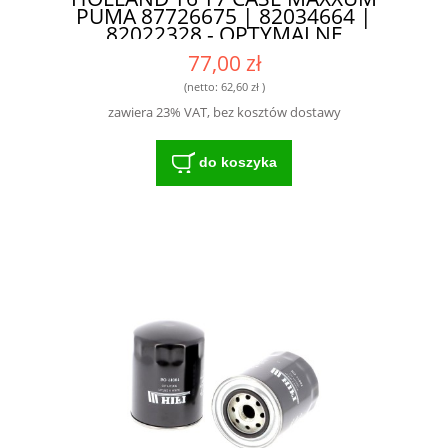
PUMA 87726675 | 82034664 |
82022328 - OPTYMALNE
DOPASOWANIE I SKUTECZNOŚĆ
77,00 zł
DZIAŁANIA
(netto:
62,60 zł
)
zawiera 23% VAT, bez kosztów dostawy
do koszyka