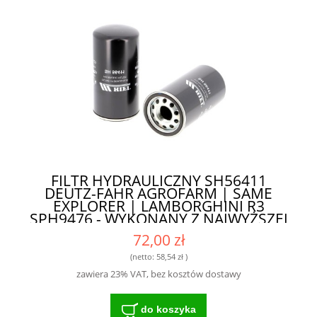
FILTR HYDRAULICZNY SH56411
DEUTZ-FAHR AGROFARM | SAME
EXPLORER | LAMBORGHINI R3
SPH9476 - WYKONANY Z NAJWYŻSZEJ
KLASY MATERIAŁÓW
72,00 zł
(netto:
58,54 zł
)
zawiera 23% VAT, bez kosztów dostawy
do koszyka