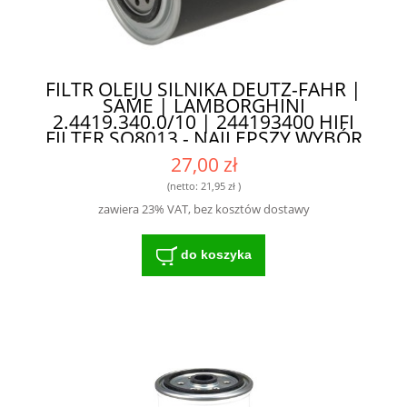
FILTR OLEJU SILNIKA DEUTZ-FAHR |
SAME | LAMBORGHINI
2.4419.340.0/10 | 244193400 HIFI
FILTER SO8013 - NAJLEPSZY WYBÓR
DLA MASZYN ROLNICZYCH
27,00 zł
(netto:
21,95 zł
)
zawiera 23% VAT, bez kosztów dostawy
do koszyka