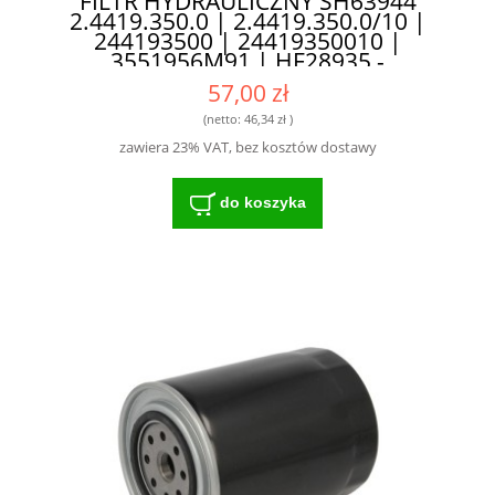
FILTR HYDRAULICZNY SH63944
2.4419.350.0 | 2.4419.350.0/10 |
244193500 | 24419350010 |
3551956M91 | HF28935 -
SPRAWDZONA TECHNOLOGIA DLA
57,00 zł
ROLNIKÓW
(netto:
46,34 zł
)
zawiera 23% VAT, bez kosztów dostawy
do koszyka