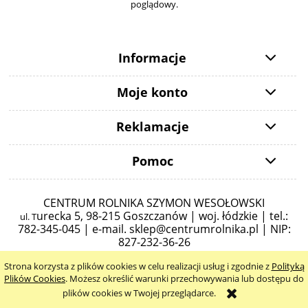
poglądowy.
Informacje
Moje konto
Reklamacje
Pomoc
CENTRUM ROLNIKA SZYMON WESOŁOWSKI
urecka 5,
98-215 Goszczanów | woj. łódzkie | tel.:
ul. T
782-345-045 |
e-mail.
sklep@centrumrolnika.pl
| NIP:
827-232-36-26
Strona korzysta z plików cookies w celu realizacji usług i zgodnie z
Polityką
pokaż pełną wersję strony
Plików Cookies
. Możesz określić warunki przechowywania lub dostępu do
plików cookies w Twojej przeglądarce.
Sklep internetowy Shoper.pl