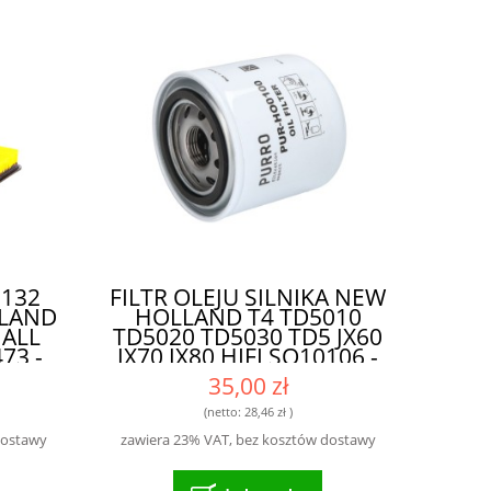
0132
FILTR OLEJU SILNIKA NEW
LLAND
HOLLAND T4 TD5010
MALL
TD5020 TD5030 TD5 JX60
73 -
JX70 JX80 HIFI SO10106 -
JA I
NAJLEPSZY WYBÓR DLA
35,00 zł
MASZYN ROLNICZYCH
(netto:
28,46 zł
)
dostawy
zawiera 23% VAT, bez kosztów dostawy