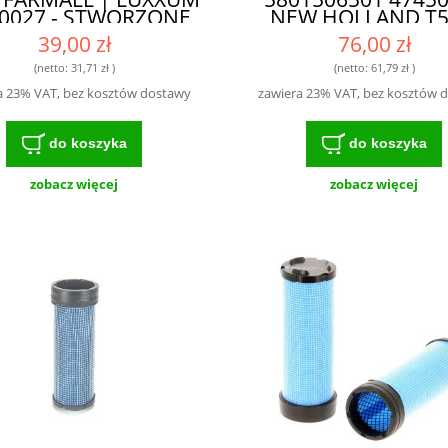
0027 - STWORZONE
NEW HOLLAND T5
O INTENSYWNEJ
T5.100 T5.105 T5.
39,00 zł
76,00 zł
EKSPLOATACJI
T5.115 T5.120 T4 
CASE FARMALL DP
(netto:
31,71 zł
)
(netto:
61,79 zł
)
ZAAWANSOWAN
a 23% VAT, bez kosztów dostawy
zawiera 23% VAT, bez kosztów 
TECHNOLOGIA FILT
DLA ROLNICTW
do koszyka
do koszyka
zobacz więcej
zobacz więcej