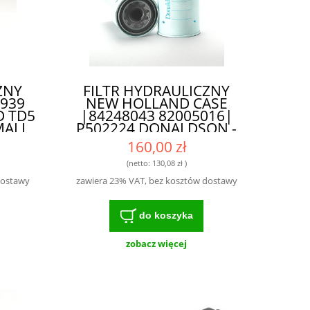
ZNY
FILTR HYDRAULICZNY
939
NEW HOLLAND CASE
D TD5
|84248043 82005016|
MALL
P502224 DONALDSON -
6 -
WYSOKIEJ KLASY FILTR
160,00 zł
TR
DLA ROLNIKÓW I
MECHANIKÓW
(netto:
130,08 zł
)
KA
dostawy
zawiera 23% VAT, bez kosztów dostawy
do koszyka
zobacz więcej