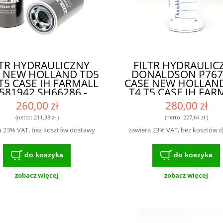
LTR HYDRAULICZNY
FILTR HYDRAULIC
 NEW HOLLAND TD5
DONALDSON P767
 T5 CASE IH FARMALL
CASE NEW HOLLAN
581942 SH66286 -
T4 T5 CASE IH FAR
WARANTOWANA
84581942 SH6628
260,00 zł
280,00 zł
SKUTECZNOŚĆ I
SKUTECZNY FIL
WYDAJNOŚĆ
ZAPEWNIAJĄCY
(netto:
211,38 zł
)
(netto:
227,64 zł
)
OCHRONĘ SILNI
a 23% VAT, bez kosztów dostawy
zawiera 23% VAT, bez kosztów 
do koszyka
do koszyka
zobacz więcej
zobacz więcej