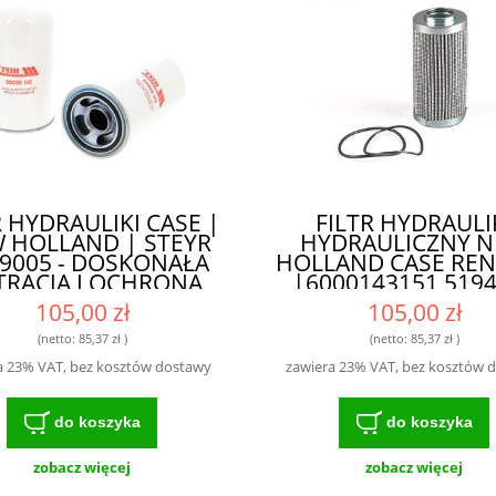
R HYDRAULIKI CASE |
FILTR HYDRAULI
 HOLLAND | STEYR
HYDRAULICZNY 
9005 - DOSKONAŁA
HOLLAND CASE RE
TRACJA I OCHRONA
|6000143151 519
6005003244 4712
105,00 zł
105,00 zł
HF28808 SH6115
X779048 - SKUTE
(netto:
85,37 zł
)
(netto:
85,37 zł
)
FILTR ZAPEWNIAJ
a 23% VAT, bez kosztów dostawy
zawiera 23% VAT, bez kosztów 
OCHRONĘ SILNI
do koszyka
do koszyka
zobacz więcej
zobacz więcej