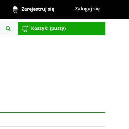
Zaloguj się
Zarejestruj się
Koszyk:
(pusty)