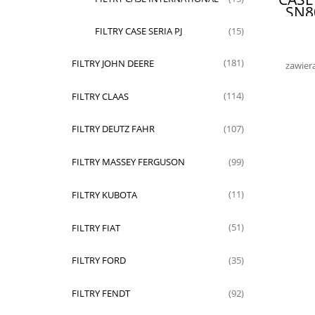
SN8
D
FILTRY CASE SERIA PJ
(15)
FILTRY JOHN DEERE
(181)
zawier
FILTRY CLAAS
(114)
FILTRY DEUTZ FAHR
(107)
FILTRY MASSEY FERGUSON
(99)
FILTRY KUBOTA
(11)
FILTRY FIAT
(51)
FILTRY FORD
(35)
FILTRY FENDT
(92)