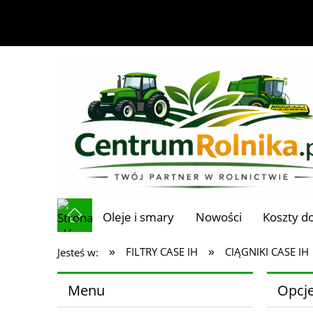
Oleje i smary
Nowości
Koszty d
»
»
FILTRY CASE IH
CIĄGNIKI CASE IH
Jesteś w:
Menu
Opcje