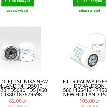
do koszyka
do koszyka
zobacz więcej
zobacz więcej
R OLEJU SILNIKA NEW
FILTR PALIWA P76
LLAND T4 TD5010
DONALDSON
20 TD5030 TD5 JX60
5801465413 4745
70 JX80 |87679598
NEW HOLLAND T5.
679494 87679496
T5.105 T5.110 T5.
82,00 zł
105,00 zł
7535939 SP4833|
T5.120 T4 DPF C
(netto:
66,67 zł
)
(netto:
85,37 zł
)