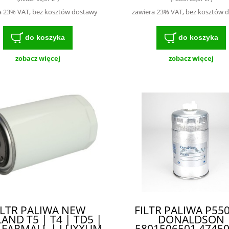
577086 - SOLIDNA
FARMALL DPF -
TRUKCJA, ODPORNA
SKUTECZNY FIL
a 23% VAT, bez kosztów dostawy
zawiera 23% VAT, bez kosztów 
 TRUDNE WARUNKI
ZAPEWNIAJĄCY
OCHRONĘ SILNI
do koszyka
do koszyka
zobacz więcej
zobacz więcej
ILTR PALIWA NEW
FILTR PALIWA P55
AND T5 | T4 | TD5 |
DONALDSON
 FARMALL | LUXXUM
5801506501 4745