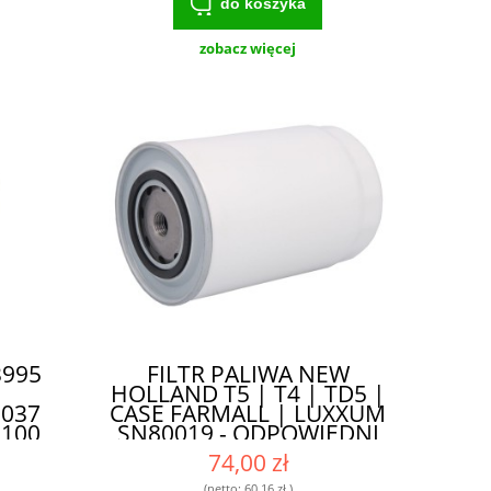
do koszyka
zobacz więcej
3995
FILTR PALIWA NEW
HOLLAND T5 | T4 | TD5 |
0037
CASE FARMALL | LUXXUM
100
SN80019 - ODPOWIEDNI
115
DO TRUDNYCH
74,00 zł
ASE
WARUNKÓW PRACY
(netto:
60,16 zł
)