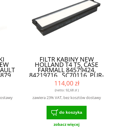
KI
FILTR KABINY NEW
NEW
HOLLAND T4 T5, CASE
NAULT
FARMALL 84579424,
4879
84219716 , SC70116, PUR-
8161
HC0094
114,00 zł
3|
CZNY
(netto:
92,68 zł
)
ĄCY
dostawy
zawiera 23% VAT, bez kosztów dostawy
KA
do koszyka
zobacz więcej