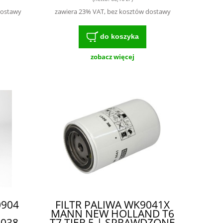
TR
dostawy
zawiera 23% VAT, bez kosztów dostawy
KA
do koszyka
zobacz więcej
0904
FILTR PALIWA WK9041X
MANN NEW HOLLAND T6
0038
T7 TIER 5 | SPRAWDZONE