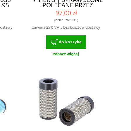
.95
I POLECANE PRZEZ
110
EKSPERTÓW
97,00 zł
DPF
F -
(netto:
78,86 zł
)
A
dostawy
zawiera 23% VAT, bez kosztów dostawy
RACJI
A
do koszyka
zobacz więcej