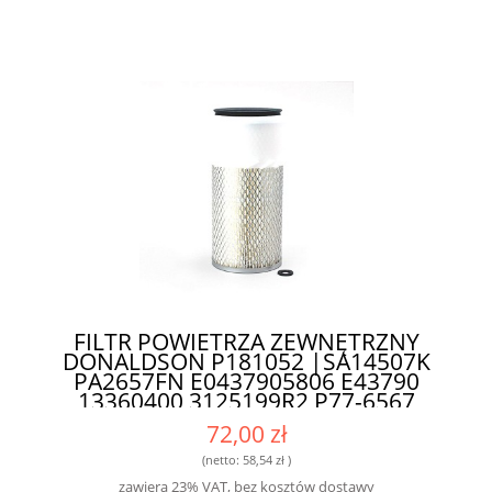
FILTR POWIETRZA ZEWNĘTRZNY
DONALDSON P181052 |SA14507K
PA2657FN E0437905806 E43790
13360400 3125199R2 P77-6567
AF26149K AF4557K LAF8528
72,00 zł
C14179/4 91361-01900 AZA361
SL6274 1236-04-00 93027E| -
(netto:
58,54 zł
)
PROFESJONALNY FILTR DO MASZYN
zawiera 23% VAT, bez kosztów dostawy