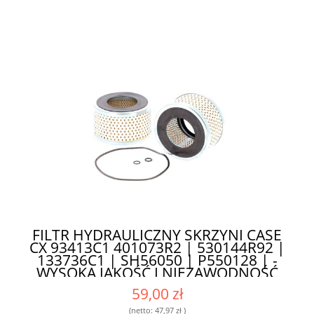
FILTR HYDRAULICZNY SKRZYNI CASE
CX 93413C1 401073R2 | 530144R92 |
133736C1 | SH56050 | P550128 | -
WYSOKA JAKOŚĆ I NIEZAWODNOŚĆ
59,00 zł
(netto:
47,97 zł
)