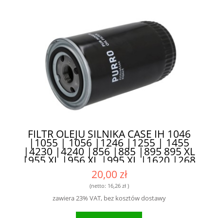
FILTR OLEJU SILNIKA CASE IH 1046
|1055 | 1056 |1246 |1255 | 1455
|4230 |4240 |856 |885 |895 895 XL
|955 XL |956 XL |995 XL |1620 |268
|288 |395XL |495XL |595XL |695XL
20,00 zł
795XL |485XL |585XL |685XL |785XL
|985XL - SPRAWDZONA
(netto:
16,26 zł
)
TECHNOLOGIA DLA ROLNIKÓW
zawiera 23% VAT, bez kosztów dostawy