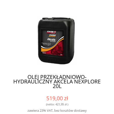
OLEJ PRZEKŁADNIOWO-
HYDRAULICZNY AKCELA NEXPLORE
20L
519,00 zł
(netto:
421,95 zł
)
zawiera 23% VAT, bez kosztów dostawy