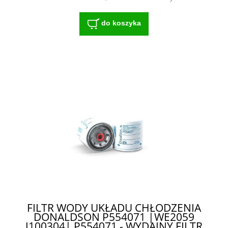
ROLNICZYCH
do koszyka
FILTR WODY UKŁADU CHŁODZENIA
DONALDSON P554071 |WE2059
J100304| P554071 - WYDAJNY FILTR