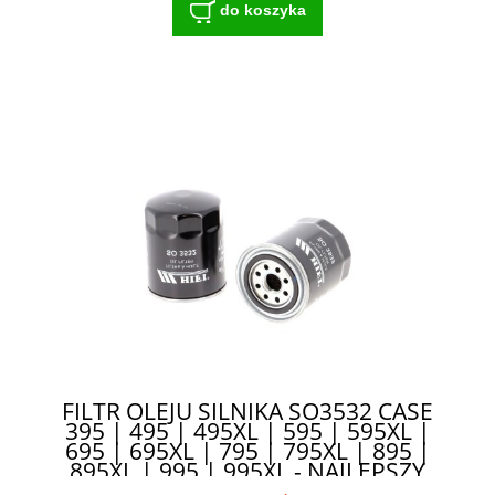
do koszyka
FILTR OLEJU SILNIKA SO3532 CASE
395 | 495 | 495XL | 595 | 595XL |
695 | 695XL | 795 | 795XL | 895 |
895XL | 995 | 995XL - NAJLEPSZY
WYBÓR DLA MASZYN ROLNICZYCH