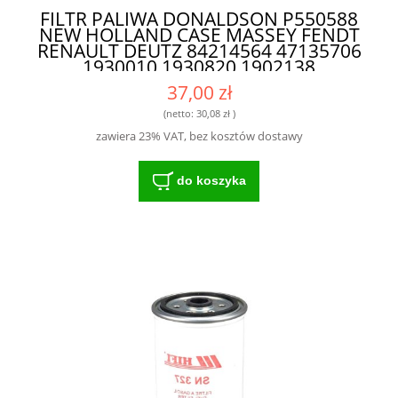
FILTR PALIWA DONALDSON P550588
NEW HOLLAND CASE MASSEY FENDT
RENAULT DEUTZ 84214564 47135706
1930010 1930820 1902138
1457434107 WK842/2 26561118
37,00 zł
SN327 - SKUTECZNY FILTR
ZAPEWNIAJĄCY OCHRONĘ SILNIKA
(netto:
30,08 zł
)
zawiera 23% VAT, bez kosztów dostawy
do koszyka