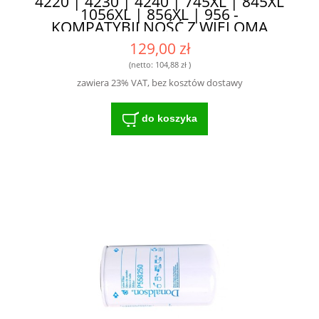
4220 | 4230 | 4240 | 745XL | 845XL
1056XL | 856XL | 956 -
KOMPATYBILNOŚĆ Z WIELOMA
MODELAMI
129,00 zł
(netto:
104,88 zł
)
zawiera 23% VAT, bez kosztów dostawy
do koszyka