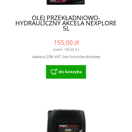
OLEJ PRZEKŁADNIOWO-
HYDRAULICZNY AKCELA NEXPLORE
5L
155,00 zł
(netto:
126,02 zł
)
zawiera 23% VAT, bez kosztów dostawy
do koszyka