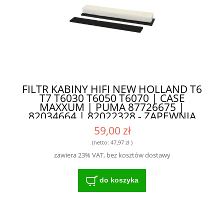
FILTR KABINY HIFI NEW HOLLAND T6
T7 T6030 T6050 T6070 | CASE
MAXXUM | PUMA 87726675 |
82034664 | 82022328 - ZAPEWNIA
DŁUGĄ ŻYWOTNOŚĆ SILNIKA
59,00 zł
(netto:
47,97 zł
)
zawiera 23% VAT, bez kosztów dostawy
do koszyka