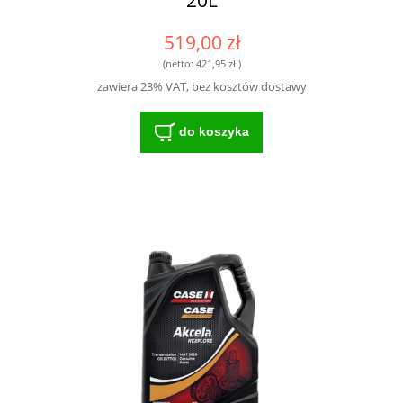
519,00 zł
(netto:
421,95 zł
)
zawiera 23% VAT, bez kosztów dostawy
do koszyka