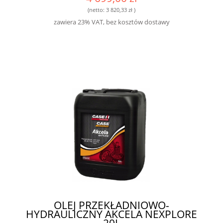
(netto:
3 820,33 zł
)
zawiera 23% VAT, bez kosztów dostawy
OLEJ PRZEKŁADNIOWO-
HYDRAULICZNY AKCELA NEXPLORE
20L