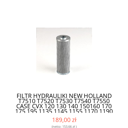
FILTR HYDRAULIKI NEW HOLLAND
T7510 T7520 T7530 T7540 T7550
CASE CVX 120 130 140 150160 170
175 195 1135 1145 1155 1170 1190
|192200280705 P764554| -
189,00 zł
PROFESJONALNY FILTR DO MASZYN
ROLNICZYCH
(netto:
153,66 zł
)