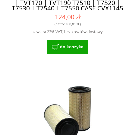
| TVT170 | TVT190 T7510 | T7520 |
T7530 | T7540 | T7550 CASE CVX1145
| CVX140 | CVX150 | CVX160 |
124,00 zł
CVX175 | CVX195 HIFI - STWORZONE
DO INTENSYWNEJ EKSPLOATACJI
(netto:
100,81 zł
)
zawiera 23% VAT, bez kosztów dostawy
do koszyka