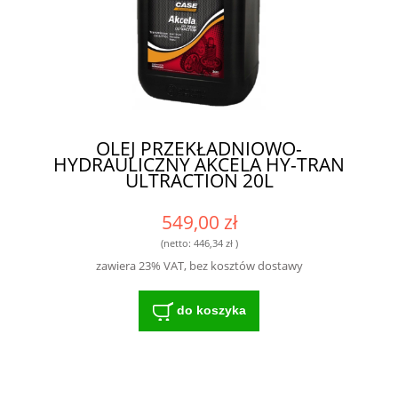
OLEJ PRZEKŁADNIOWO-
HYDRAULICZNY AKCELA HY-TRAN
ULTRACTION 20L
549,00 zł
(netto:
446,34 zł
)
zawiera 23% VAT, bez kosztów dostawy
do koszyka