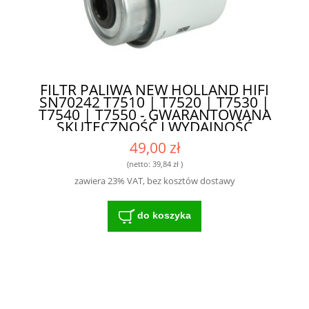
FILTR PALIWA NEW HOLLAND HIFI
SN70242 T7510 | T7520 | T7530 |
T7540 | T7550 - GWARANTOWANA
SKUTECZNOŚĆ I WYDAJNOŚĆ
49,00 zł
(netto:
39,84 zł
)
zawiera 23% VAT, bez kosztów dostawy
do koszyka