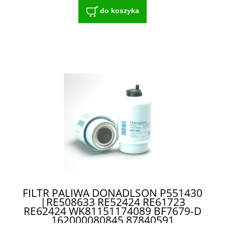
do koszyka
FILTR PALIWA DONADLSON P551430
|RE508633 RE52424 RE61723
RE62424 WK81151174089 BF7679-D
162000080845 87840591