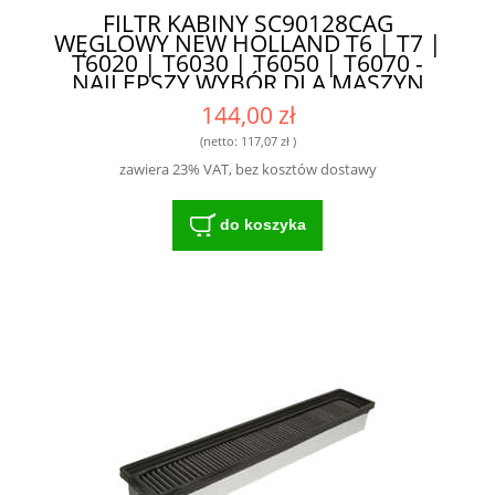
FILTR KABINY SC90128CAG
WĘGLOWY NEW HOLLAND T6 | T7 |
T6020 | T6030 | T6050 | T6070 -
NAJLEPSZY WYBÓR DLA MASZYN
ROLNICZYCH
144,00 zł
(netto:
117,07 zł
)
zawiera 23% VAT, bez kosztów dostawy
do koszyka