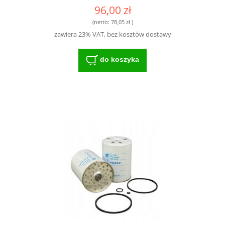
V836862563 83685930| -
96,00 zł
DOSKONAŁA JAKOŚĆ I OCHRONA DLA
SILNIKA
(netto:
78,05 zł
)
zawiera 23% VAT, bez kosztów dostawy
do koszyka