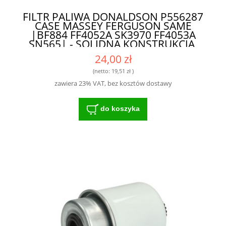
FILTR PALIWA DONALDSON P556287
CASE MASSEY FERGUSON SAME
|BF884 FF4052A SK3970 FF4053A
SN565| - SOLIDNA KONSTRUKCJA,
ODPORNA NA TRUDNE WARUNKI
24,00 zł
(netto:
19,51 zł
)
zawiera 23% VAT, bez kosztów dostawy
do koszyka