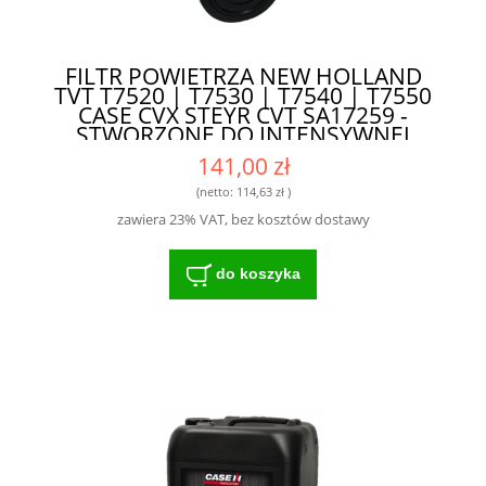
FILTR POWIETRZA NEW HOLLAND
TVT T7520 | T7530 | T7540 | T7550
CASE CVX STEYR CVT SA17259 -
STWORZONE DO INTENSYWNEJ
EKSPLOATACJI
141,00 zł
(netto:
114,63 zł
)
zawiera 23% VAT, bez kosztów dostawy
do koszyka