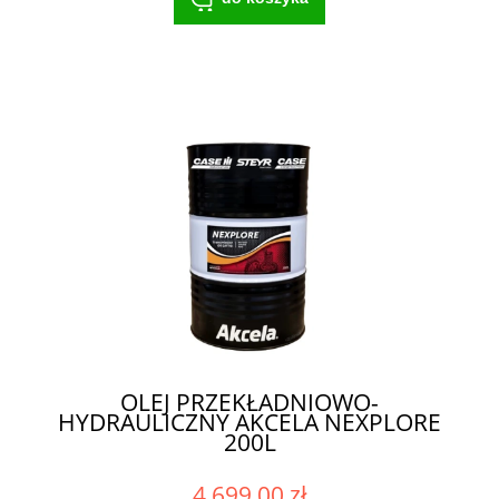
OLEJ PRZEKŁADNIOWO-
HYDRAULICZNY AKCELA NEXPLORE
200L
4 699,00 zł