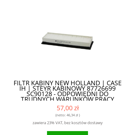
FILTR KABINY NEW HOLLAND | CASE
IH | STEYR KABINOWY 87726699
SC90128 - ODPOWIEDNI DO
TRUDNYCH WARUNKÓW PRACY
57,00 zł
(netto:
46,34 zł
)
zawiera 23% VAT, bez kosztów dostawy