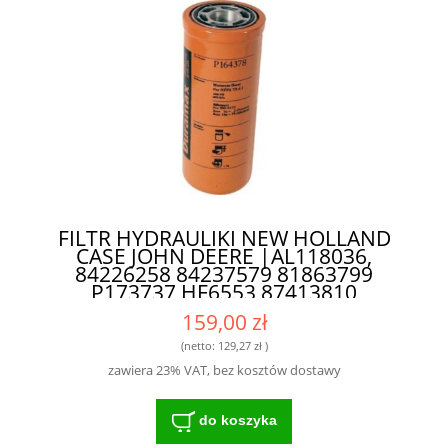
FILTR HYDRAULIKI NEW HOLLAND
CASE JOHN DEERE |AL118036,
84226258 84237579 81863799
P173737 HF6553 87413810
48142231| P164378 - WYSOKIEJ
159,00 zł
KLASY FILTR DLA ROLNIKÓW I
MECHANIKÓW
(netto:
129,27 zł
)
zawiera 23% VAT, bez kosztów dostawy
do koszyka