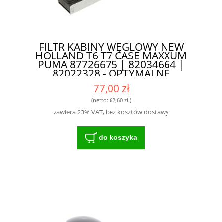
FILTR KABINY WĘGLOWY NEW
HOLLAND T6 T7 CASE MAXXUM
PUMA 87726675 | 82034664 |
82022328 - OPTYMALNE
DOPASOWANIE I SKUTECZNOŚĆ
77,00 zł
DZIAŁANIA
(netto:
62,60 zł
)
zawiera 23% VAT, bez kosztów dostawy
do koszyka