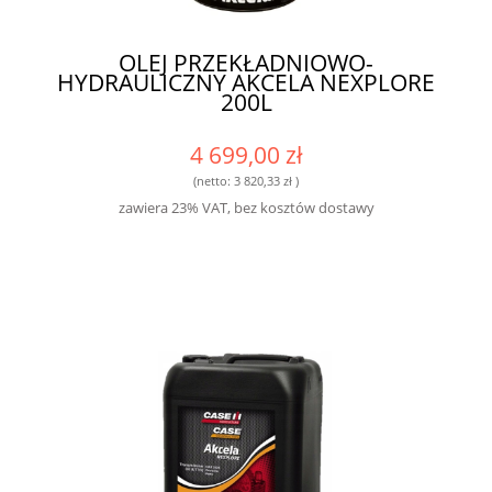
OLEJ PRZEKŁADNIOWO-
HYDRAULICZNY AKCELA NEXPLORE
200L
4 699,00 zł
(netto:
3 820,33 zł
)
zawiera 23% VAT, bez kosztów dostawy