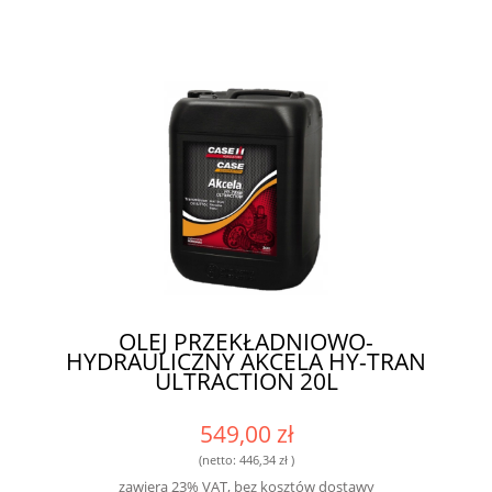
OLEJ PRZEKŁADNIOWO-
HYDRAULICZNY AKCELA HY-TRAN
ULTRACTION 20L
549,00 zł
(netto:
446,34 zł
)
zawiera 23% VAT, bez kosztów dostawy