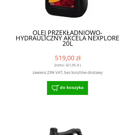
OLEJ PRZEKŁADNIOWO-
HYDRAULICZNY AKCELA NEXPLORE
20L
519,00 zł
(netto:
421,95 zł
)
zawiera 23% VAT, bez kosztów dostawy
do koszyka