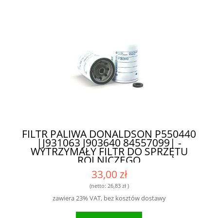
FILTR PALIWA DONALDSON P550440
|J931063 J903640 84557099| -
WYTRZYMAŁY FILTR DO SPRZĘTU
ROLNICZEGO
33,00 zł
(netto:
26,83 zł
)
zawiera 23% VAT, bez kosztów dostawy