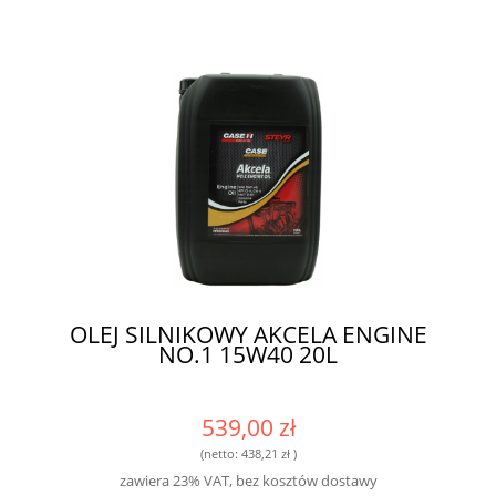
OLEJ SILNIKOWY AKCELA ENGINE
NO.1 15W40 20L
539,00 zł
(netto:
438,21 zł
)
zawiera 23% VAT, bez kosztów dostawy