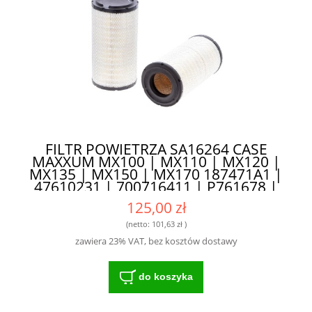
FILTR POWIETRZA SA16264 CASE
MAXXUM MX100 | MX110 | MX120 |
MX135 | MX150 | MX170 187471A1 |
47610231 | 700716411 | P761678 |
AF25617 | C21584 - ZAPEWNIA
125,00 zł
DŁUGĄ ŻYWOTNOŚĆ SILNIKA
(netto:
101,63 zł
)
zawiera 23% VAT, bez kosztów dostawy
do koszyka