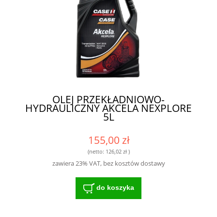
OLEJ PRZEKŁADNIOWO-
HYDRAULICZNY AKCELA NEXPLORE
5L
155,00 zł
(netto:
126,02 zł
)
zawiera 23% VAT, bez kosztów dostawy
do koszyka