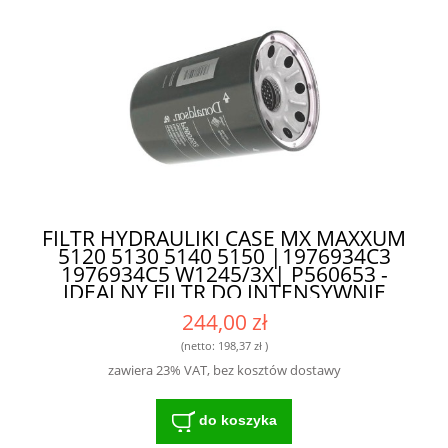
FILTR HYDRAULIKI CASE MX MAXXUM
5120 5130 5140 5150 |1976934C3
1976934C5 W1245/3X| P560653 -
IDEALNY FILTR DO INTENSYWNIE
EKSPLOATOWANYCH MASZYN
244,00 zł
(netto:
198,37 zł
)
zawiera 23% VAT, bez kosztów dostawy
do koszyka