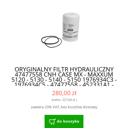
ORYGINALNY FILTR HYDRAULICZNY
47477558 CNH CASE MX - MAXXUM
5120 - 5130 - 5140 - 5150 1976934C3 -
1976934C5 - 47477558 - 452331A1 -
704385A1 - P560653 DO MASZYN
280,00 zł
ROLNICZYCH
(netto:
227,64 zł
)
zawiera 23% VAT, bez kosztów dostawy
do koszyka