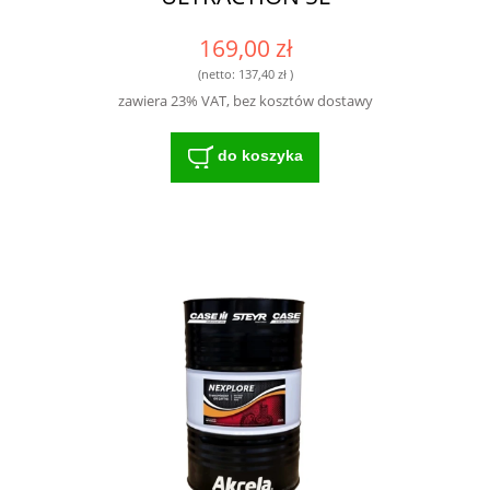
169,00 zł
(netto:
137,40 zł
)
zawiera 23% VAT, bez kosztów dostawy
do koszyka