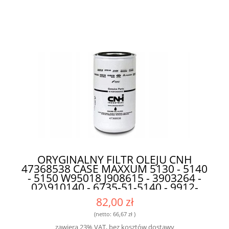
ORYGINALNY FILTR OLEJU CNH
47368538 CASE MAXXUM 5130 - 5140
- 5150 W95018 J908615 - 3903264 -
02\910140 - 6735-51-5140 - 9912-
08615 - LF3349 - 47368538 SO3349
82,00 zł
DO MASZYN ROLNICZYCH
(netto:
66,67 zł
)
zawiera 23% VAT, bez kosztów dostawy