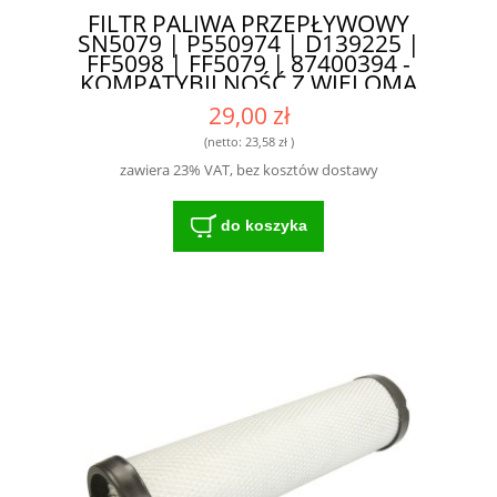
FILTR PALIWA PRZEPŁYWOWY
SN5079 | P550974 | D139225 |
FF5098 | FF5079 | 87400394 -
KOMPATYBILNOŚĆ Z WIELOMA
MODELAMI
29,00 zł
(netto:
23,58 zł
)
zawiera 23% VAT, bez kosztów dostawy
do koszyka