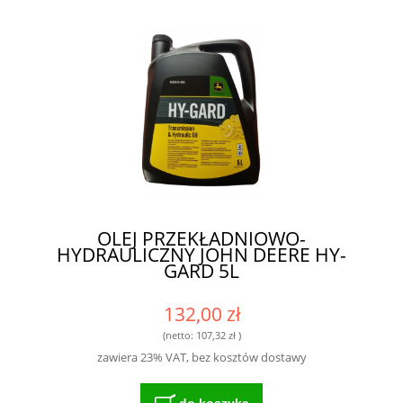
OLEJ PRZEKŁADNIOWO-
HYDRAULICZNY JOHN DEERE HY-
GARD 5L
132,00 zł
(netto:
107,32 zł
)
zawiera 23% VAT, bez kosztów dostawy
do koszyka