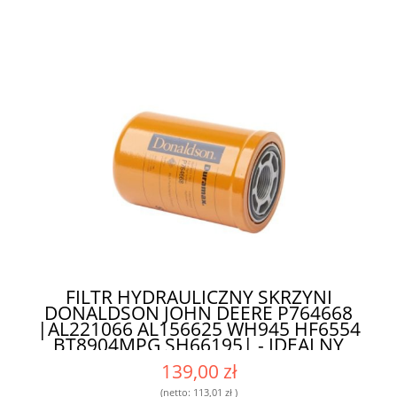
FILTR HYDRAULICZNY SKRZYNI
DONALDSON JOHN DEERE P764668
|AL221066 AL156625 WH945 HF6554
BT8904MPG SH66195| - IDEALNY
FILTR DO INTENSYWNIE
139,00 zł
EKSPLOATOWANYCH MASZYN
(netto:
113,01 zł
)