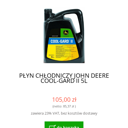
PŁYN CHŁODNICZY JOHN DEERE
COOL-GARD II 5L
105,00 zł
(netto:
85,37 zł
)
zawiera 23% VAT, bez kosztów dostawy
do koszyka