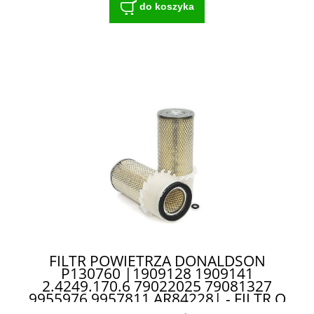
do koszyka
FILTR POWIETRZA DONALDSON
P130760 |1909128 1909141
2.4249.170.6 79022025 79081327
9955976 9957811 AR84228| - FILTR O
DŁUGIEJ ŻYWOTNOŚCI DO