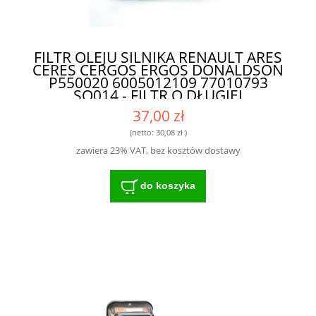
FILTR OLEJU SILNIKA RENAULT ARES
CERES CERGOS ERGOS DONALDSON
P550020 6005012109 77010793
SO014 - FILTR O DŁUGIEJ
ŻYWOTNOŚCI DO NOWOCZESNYCH
37,00 zł
MASZYN
(netto:
30,08 zł
)
zawiera 23% VAT, bez kosztów dostawy
do koszyka