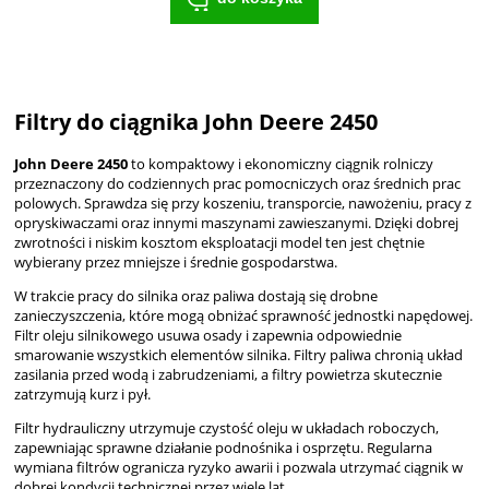
Filtry do ciągnika John Deere 2450
John Deere 2450
to kompaktowy i ekonomiczny ciągnik rolniczy
przeznaczony do codziennych prac pomocniczych oraz średnich prac
polowych. Sprawdza się przy koszeniu, transporcie, nawożeniu, pracy z
opryskiwaczami oraz innymi maszynami zawieszanymi. Dzięki dobrej
zwrotności i niskim kosztom eksploatacji model ten jest chętnie
wybierany przez mniejsze i średnie gospodarstwa.
W trakcie pracy do silnika oraz paliwa dostają się drobne
zanieczyszczenia, które mogą obniżać sprawność jednostki napędowej.
Filtr oleju silnikowego usuwa osady i zapewnia odpowiednie
smarowanie wszystkich elementów silnika. Filtry paliwa chronią układ
zasilania przed wodą i zabrudzeniami, a filtry powietrza skutecznie
zatrzymują kurz i pył.
Filtr hydrauliczny utrzymuje czystość oleju w układach roboczych,
zapewniając sprawne działanie podnośnika i osprzętu. Regularna
wymiana filtrów ogranicza ryzyko awarii i pozwala utrzymać ciągnik w
dobrej kondycji technicznej przez wiele lat.