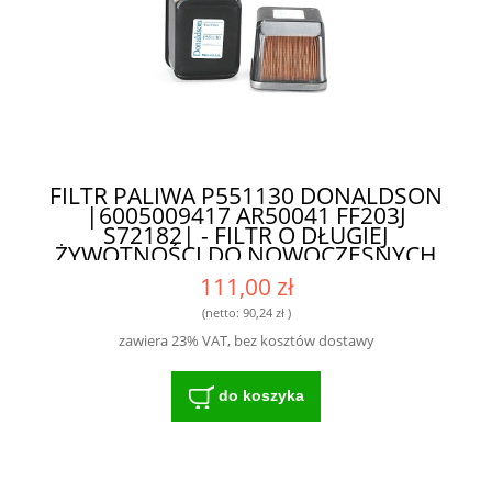
FILTR PALIWA P551130 DONALDSON
|6005009417 AR50041 FF203J
S72182| - FILTR O DŁUGIEJ
ŻYWOTNOŚCI DO NOWOCZESNYCH
MASZYN
111,00 zł
(netto:
90,24 zł
)
zawiera 23% VAT, bez kosztów dostawy
do koszyka