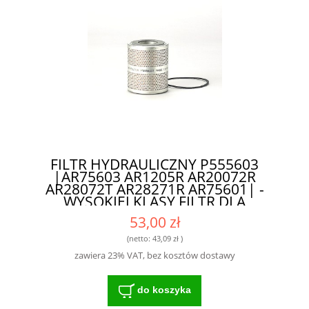
FILTR HYDRAULICZNY P555603
|AR75603 AR1205R AR20072R
AR28072T AR28271R AR75601| -
WYSOKIEJ KLASY FILTR DLA
ROLNIKÓW I MECHANIKÓW
53,00 zł
(netto:
43,09 zł
)
zawiera 23% VAT, bez kosztów dostawy
do koszyka