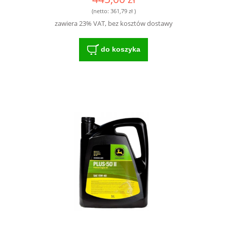
(netto:
361,79 zł
)
zawiera 23% VAT, bez kosztów dostawy
do koszyka