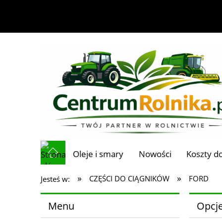
Oleje i smary
Nowości
Koszty d
»
»
CZĘŚCI DO CIĄGNIKÓW
FORD
Jesteś w:
Menu
Opcje