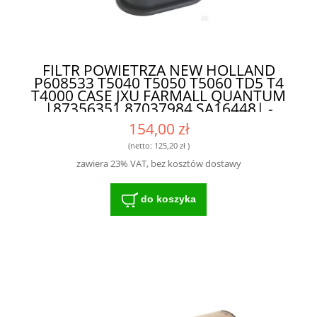
FILTR POWIETRZA NEW HOLLAND
P608533 T5040 T5050 T5060 TD5 T4
T4000 CASE JXU FARMALL QUANTUM
|87356351 87037984 SA16448| -
WYSOKIEJ KLASY FILTR DLA
154,00 zł
ROLNIKÓW I MECHANIKÓW
(netto:
125,20 zł
)
zawiera 23% VAT, bez kosztów dostawy
do koszyka