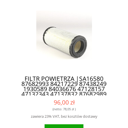
FILTR POWIETRZA |SA16580
87682993 84217229 87438249
1930589 84036676 47128157
47132343 47137832 87682989
76094056 | P828889 P772580
96,00 zł
AF25352 AF25557 RS3544
0.900.0301.0 090003010 - WYDAJNY
(netto:
78,05 zł
)
FILTR POWIETRZA DO TRAKTORÓW
zawiera 23% VAT, bez kosztów dostawy