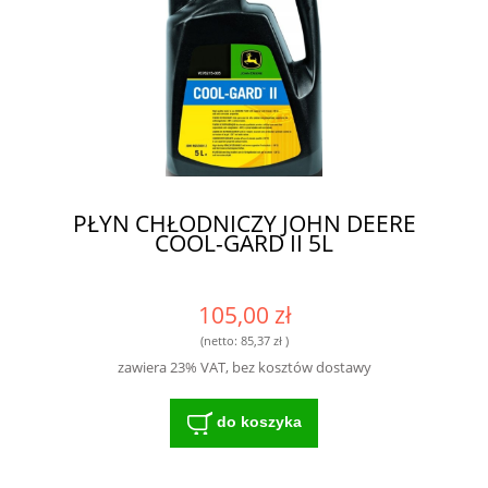
PŁYN CHŁODNICZY JOHN DEERE
COOL-GARD II 5L
105,00 zł
(netto:
85,37 zł
)
zawiera 23% VAT, bez kosztów dostawy
do koszyka