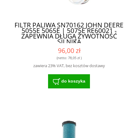
FILTR PALIWA SN70162 JOHN DEERE
5055E 5065E | 5075E RE60021 -
ZAPEWNIA DŁUGĄ ŻYWOTNOŚĆ
SILNIKA
96,00 zł
(netto:
78,05 zł
)
zawiera 23% VAT, bez kosztów dostawy
do koszyka