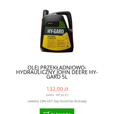
OLEJ PRZEKŁADNIOWO-
HYDRAULICZNY JOHN DEERE HY-
GARD 5L
132,00 zł
(netto:
107,32 zł
)
zawiera 23% VAT, bez kosztów dostawy
do koszyka