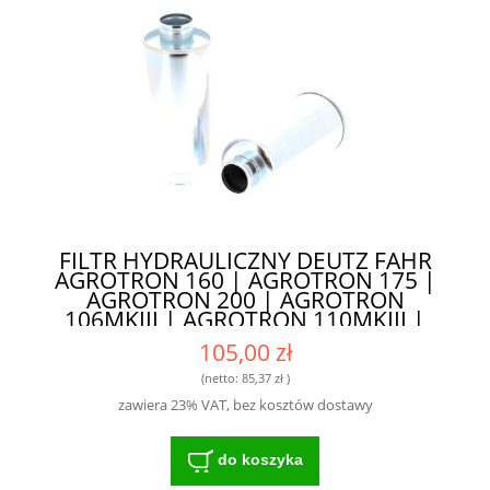
FILTR HYDRAULICZNY DEUTZ FAHR
AGROTRON 160 | AGROTRON 175 |
AGROTRON 200 | AGROTRON
106MKIII | AGROTRON 110MKIII |
AGROTRON 115MKIII | AGROTRON
105,00 zł
120MKIII | AGROTRON 135MKIII |
AGROTRON 150MKIII - WYKONANY Z
(netto:
85,37 zł
)
NAJWYŻSZEJ KLASY MATERIAŁÓW
zawiera 23% VAT, bez kosztów dostawy
do koszyka