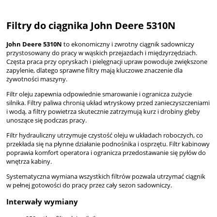
Filtry do ciągnika John Deere 5310N
John Deere 5310N
to ekonomiczny i zwrotny ciągnik sadowniczy
przystosowany do pracy w wąskich przejazdach i międzyrzędziach.
Częsta praca przy opryskach i pielęgnacji upraw powoduje zwiększone
zapylenie, dlatego sprawne filtry mają kluczowe znaczenie dla
żywotności maszyny.
Filtr oleju zapewnia odpowiednie smarowanie i ogranicza zużycie
silnika. Filtry paliwa chronią układ wtryskowy przed zanieczyszczeniami
i wodą, a filtry powietrza skutecznie zatrzymują kurz i drobiny gleby
unoszące się podczas pracy.
Filtr hydrauliczny utrzymuje czystość oleju w układach roboczych, co
przekłada się na płynne działanie podnośnika i osprzętu. Filtr kabinowy
poprawia komfort operatora i ogranicza przedostawanie się pyłów do
wnętrza kabiny.
Systematyczna wymiana wszystkich filtrów pozwala utrzymać ciągnik
w pełnej gotowości do pracy przez cały sezon sadowniczy.
Interwały wymiany