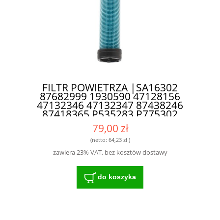
FILTR POWIETRZA |SA16302
87682999 1930590 47128156
47132346 47132347 87438246
87418365 P535283 P775302
AT171854; AT262567 AF25558
79,00 zł
76094057 SA16302| P829333 -
SOLIDNA KONSTRUKCJA, ODPORNA
(netto:
64,23 zł
)
NA TRUDNE WARUNKI
zawiera 23% VAT, bez kosztów dostawy
do koszyka