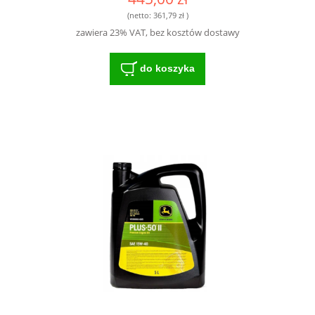
(netto:
361,79 zł
)
zawiera 23% VAT, bez kosztów dostawy
do koszyka