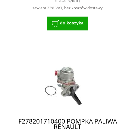
(netto:
49,43 zł
)
zawiera 23% VAT, bez kosztów dostawy
do koszyka
F278201710400 POMPKA PALIWA
RENAULT