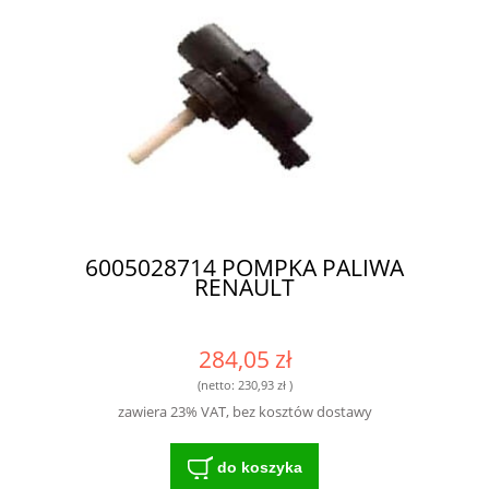
6005028714 POMPKA PALIWA
RENAULT
284,05 zł
(netto:
230,93 zł
)
zawiera 23% VAT, bez kosztów dostawy
do koszyka