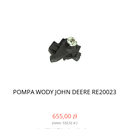
POMPA WODY JOHN DEERE RE20023
655,00 zł
(netto:
532,52 zł
)