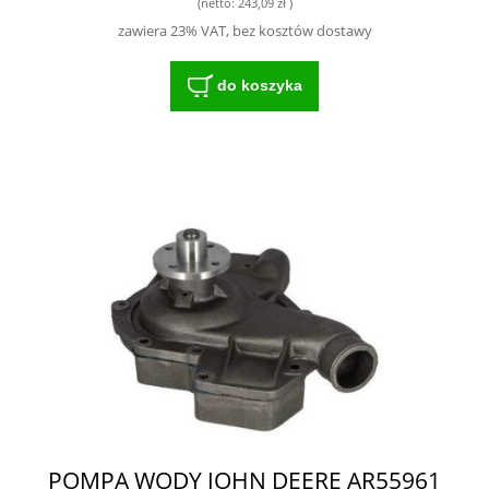
(netto:
243,09 zł
)
zawiera 23% VAT, bez kosztów dostawy
do koszyka
POMPA WODY JOHN DEERE AR55961