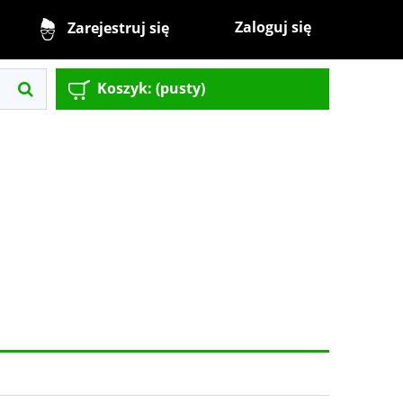
Zaloguj się
Zarejestruj się
Koszyk:
(pusty)