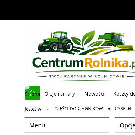
Oleje i smary
Nowości
Koszty d
»
»
CZĘŚCI DO CIĄGNIKÓW
CASE IH
Jesteś w:
Menu
Opcje