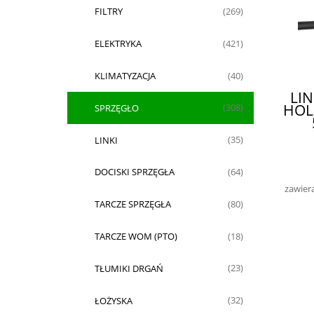
FILTRY
(269)
ELEKTRYKA
(421)
KLIMATYZACJA
(40)
LI
HOL
SPRZĘGŁO
(308)
LINKI
(35)
DOCISKI SPRZĘGŁA
(64)
zawier
TARCZE SPRZĘGŁA
(80)
TARCZE WOM (PTO)
(18)
TŁUMIKI DRGAŃ
(23)
ŁOŻYSKA
(32)