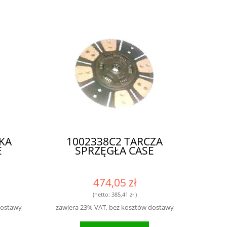
NKA
1002338C2 TARCZA
E
SPRZĘGŁA CASE
474,05 zł
(netto:
385,41 zł
)
dostawy
zawiera 23% VAT, bez kosztów dostawy