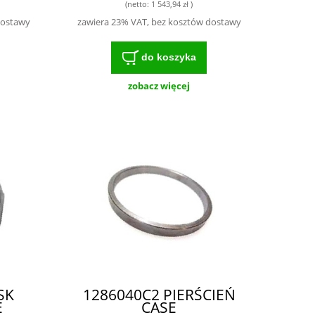
(netto:
1 543,94 zł
)
dostawy
zawiera 23% VAT, bez kosztów dostawy
do koszyka
zobacz więcej
SK
1286040C2 PIERŚCIEŃ
E
CASE