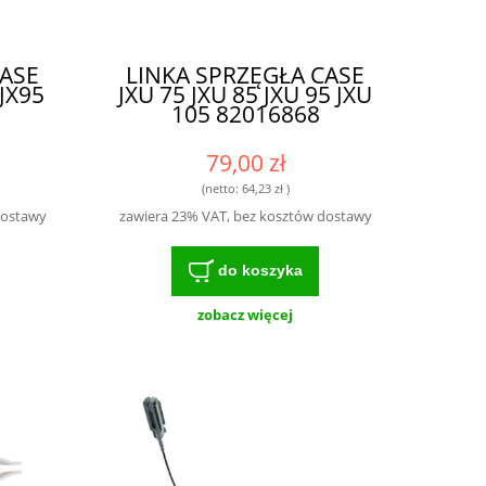
CASE
LINKA SPRZĘGŁA CASE
 JX95
JXU 75 JXU 85 JXU 95 JXU
105 82016868
79,00 zł
(netto:
64,23 zł
)
dostawy
zawiera 23% VAT, bez kosztów dostawy
do koszyka
zobacz więcej