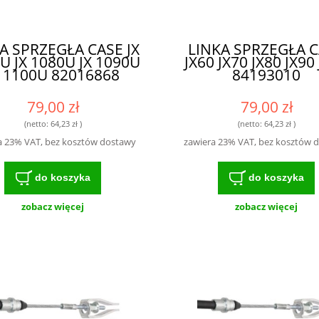
A SPRZĘGŁA CASE JX
LINKA SPRZĘGŁA 
U JX 1080U JX 1090U
JX60 JX70 JX80 JX90
X 1100U 82016868
84193010
79,00 zł
79,00 zł
(netto:
64,23 zł
)
(netto:
64,23 zł
)
a 23% VAT, bez kosztów dostawy
zawiera 23% VAT, bez kosztów 
do koszyka
do koszyka
zobacz więcej
zobacz więcej