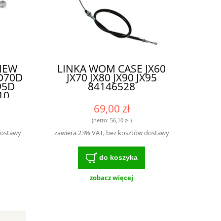
NEW
LINKA WOM CASE JX60
D70D
JX70 JX80 JX90 JX95
95D
84146528
10
69,00 zł
(netto:
56,10 zł
)
dostawy
zawiera 23% VAT, bez kosztów dostawy
do koszyka
zobacz więcej