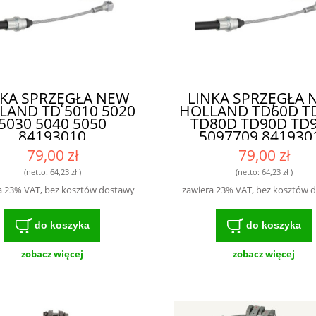
NKA SPRZĘGŁA NEW
LINKA SPRZĘGŁA 
LAND TD 5010 5020
HOLLAND TD60D T
5030 5040 5050
TD80D TD90D TD
84193010
5097709 841930
79,00 zł
79,00 zł
(netto:
64,23 zł
)
(netto:
64,23 zł
)
a 23% VAT, bez kosztów dostawy
zawiera 23% VAT, bez kosztów 
do koszyka
do koszyka
zobacz więcej
zobacz więcej