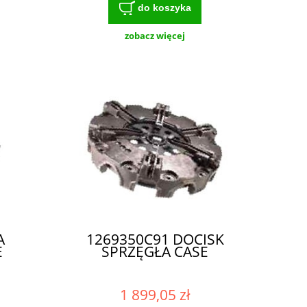
do koszyka
zobacz więcej
A
1269350C91 DOCISK
E
SPRZĘGŁA CASE
1 899,05 zł