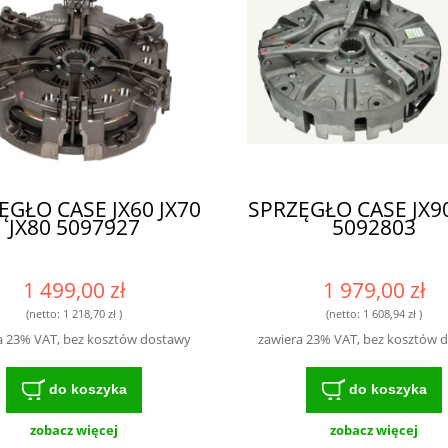
ĘGŁO CASE JX60 JX70
SPRZĘGŁO CASE JX90
JX80 5097927
5092803
1 499,00 zł
1 979,00 zł
(netto:
1 218,70 zł
)
(netto:
1 608,94 zł
)
a 23% VAT, bez kosztów dostawy
zawiera 23% VAT, bez kosztów 
do koszyka
do koszyka
zobacz więcej
zobacz więcej