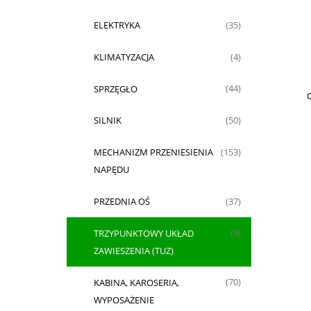
ELEKTRYKA
(35)
KLIMATYZACJA
(4)
SPRZĘGŁO
(44)
O
SILNIK
(50)
MECHANIZM PRZENIESIENIA
(153)
NAPĘDU
PRZEDNIA OŚ
(37)
TRZYPUNKTOWY UKŁAD
(9)
ZAWIESZENIA (TUZ)
KABINA, KAROSERIA,
(70)
WYPOSAŻENIE