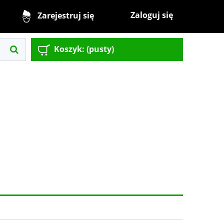
Zaloguj się
Zarejestruj się
Koszyk:
(pusty)