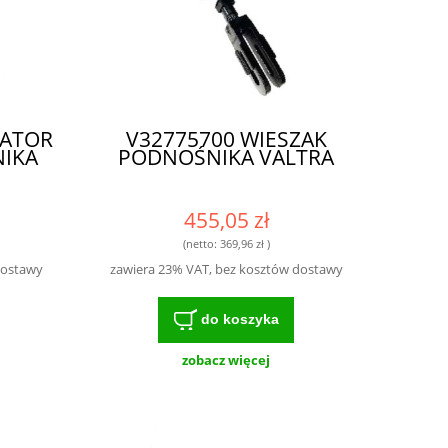
ZATOR
V32775700 WIESZAK
IKA
PODNOŚNIKA VALTRA
455,05 zł
(netto:
369,96 zł
)
dostawy
zawiera 23% VAT, bez kosztów dostawy
do koszyka
zobacz więcej