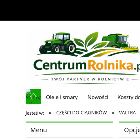
Oleje i smary
Nowości
Koszty d
»
»
CZĘŚCI DO CIĄGNIKÓW
VALTRA
Jesteś w:
Menu
Opcje