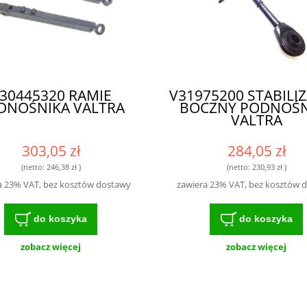
30445320 RAMIE
V31975200 STABILI
DNOŚNIKA VALTRA
BOCZNY PODNOŚN
VALTRA
303,05 zł
284,05 zł
(netto:
246,38 zł
)
(netto:
230,93 zł
)
a 23% VAT, bez kosztów dostawy
zawiera 23% VAT, bez kosztów 
do koszyka
do koszyka
zobacz więcej
zobacz więcej