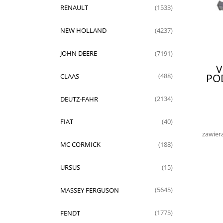
RENAULT
(1533)
NEW HOLLAND
(4237)
JOHN DEERE
(7191)
V
PO
CLAAS
(488)
DEUTZ-FAHR
(2134)
FIAT
(40)
zawier
MC CORMICK
(188)
URSUS
(15)
MASSEY FERGUSON
(5645)
FENDT
(1775)