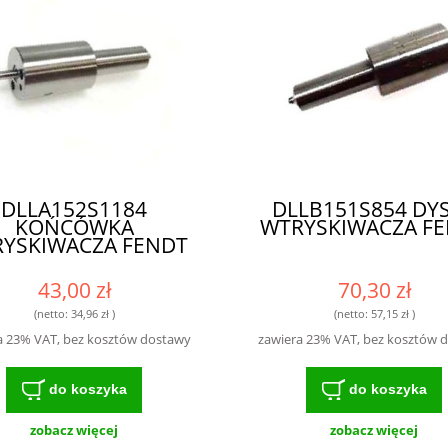
DLLA152S1184
DLLB151S854 DY
KOŃCÓWKA
WTRYSKIWACZA F
YSKIWACZA FENDT
43,00 zł
70,30 zł
(netto:
34,96 zł
)
(netto:
57,15 zł
)
a 23% VAT, bez kosztów dostawy
zawiera 23% VAT, bez kosztów 
do koszyka
do koszyka
zobacz więcej
zobacz więcej