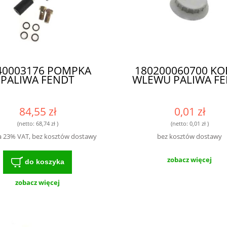
40003176 POMPKA
180200060700 KO
PALIWA FENDT
WLEWU PALIWA F
84,55 zł
0,01 zł
(netto:
68,74 zł
)
(netto:
0,01 zł
)
a 23% VAT, bez kosztów dostawy
bez kosztów dostawy
zobacz więcej
do koszyka
zobacz więcej