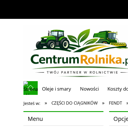
Oleje i smary
Nowości
Koszty d
»
»
CZĘŚCI DO CIĄGNIKÓW
FENDT
Jesteś w:
Menu
Opcje