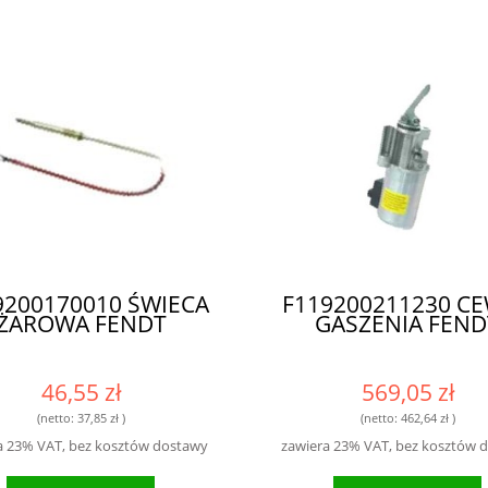
9200170010 ŚWIECA
F119200211230 C
ŻAROWA FENDT
GASZENIA FEND
46,55 zł
569,05 zł
(netto:
37,85 zł
)
(netto:
462,64 zł
)
a 23% VAT, bez kosztów dostawy
zawiera 23% VAT, bez kosztów 