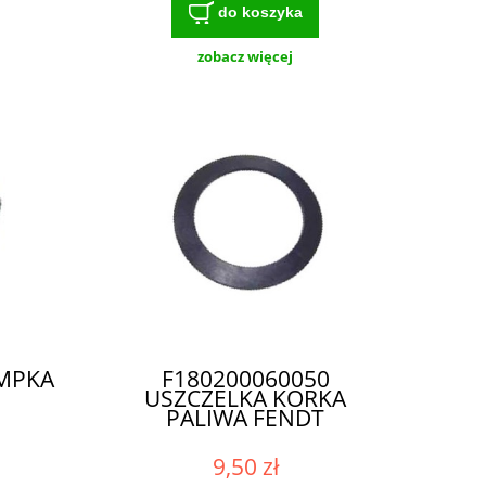
do koszyka
zobacz więcej
OMPKA
F180200060050
USZCZELKA KORKA
PALIWA FENDT
9,50 zł