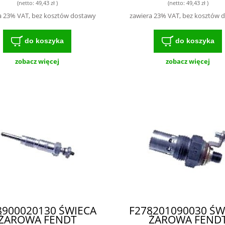
(netto:
49,43 zł
)
(netto:
49,43 zł
)
a 23% VAT, bez kosztów dostawy
zawiera 23% VAT, bez kosztów 
do koszyka
do koszyka
zobacz więcej
zobacz więcej
8900020130 ŚWIECA
F278201090030 ŚW
ŻAROWA FENDT
ŻAROWA FEND