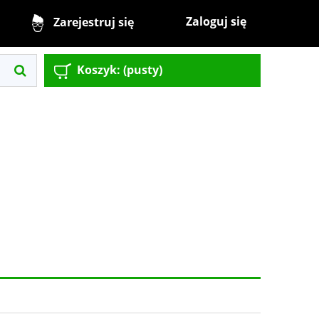
Zaloguj się
Zarejestruj się
Koszyk:
(pusty)