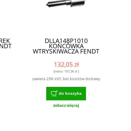
REK
DLLA148P1010
ENDT
KOŃCÓWKA
WTRYSKIWACZA FENDT
132,05 zł
(netto:
107,36 zł
)
zawiera 23% VAT, bez kosztów dostawy
do koszyka
zobacz więcej