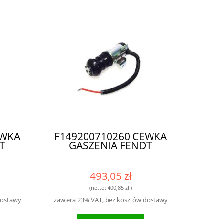
EWKA
F149200710260 CEWKA
T
GASZENIA FENDT
493,05 zł
(netto:
400,85 zł
)
dostawy
zawiera 23% VAT, bez kosztów dostawy