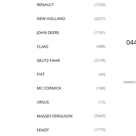
RENAULT
(1533)
NEW HOLLAND
(4237)
JOHN DEERE
(7191)
04
CLAAS
(488)
DEUTZ-FAHR
(2134)
FIAT
(40)
zawier
MC CORMICK
(188)
URSUS
(15)
MASSEY FERGUSON
(5645)
FENDT
(1775)