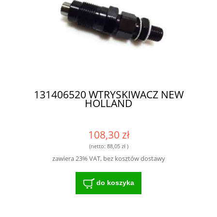
131406520 WTRYSKIWACZ NEW
HOLLAND
108,30 zł
(netto:
88,05 zł
)
zawiera 23% VAT, bez kosztów dostawy
do koszyka