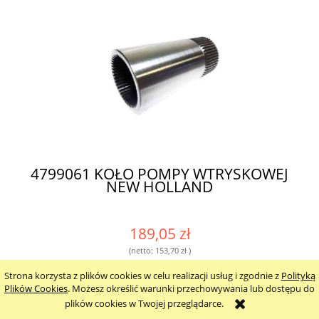
4799061 KOŁO POMPY WTRYSKOWEJ
NEW HOLLAND
189,05 zł
(netto:
153,70 zł
)
zawiera 23% VAT, bez kosztów dostawy
Strona korzysta z plików cookies w celu realizacji usług i zgodnie z
Polityką
Plików Cookies
. Możesz określić warunki przechowywania lub dostępu do
plików cookies w Twojej przeglądarce.
do koszyka