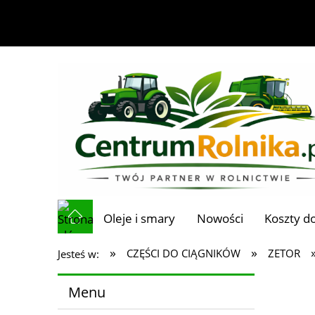
Oleje i smary
Nowości
Koszty d
»
»
CZĘŚCI DO CIĄGNIKÓW
ZETOR
Jesteś w:
Menu