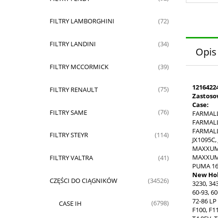
FILTRY LAMBORGHINI
(72)
FILTRY LANDINI
(34)
Opis
FILTRY MCCORMICK
(39)
1216422
FILTRY RENAULT
(75)
Zastoso
Case:
FILTRY SAME
(76)
FARMALL
FARMALL
FARMALL 
FILTRY STEYR
(114)
JX1095C,
MAXXUM 
MAXXUM 
FILTRY VALTRA
(41)
PUMA 16
New Hol
CZĘŚCI DO CIĄGNIKÓW
(34526)
3230, 343
60-93, 60
72-86 LP 
CASE IH
(6798)
F100, F11