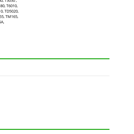
0, T5050 ,
180, T6010,
10, TD5020,
55, TM165,
5A,