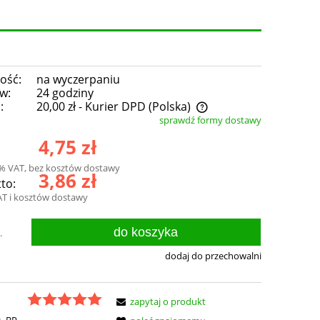
ość:
na wyczerpaniu
w:
24 godziny
:
20,00 zł
- Kurier DPD
(Polska)
sprawdź formy dostawy
Cena nie zawiera ewentualnych kosztów
4,75 zł
płatności
3% VAT, bez kosztów dostawy
3,86 zł
to:
AT i kosztów dostawy
do koszyka
.
dodaj do przechowalni
zapytaj o produkt
:
BP