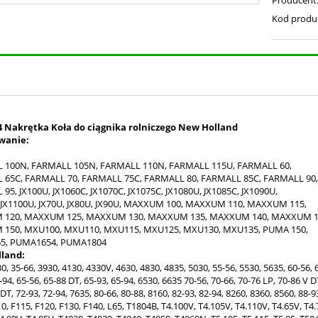
Kod produ
4 Nakrętka Koła do ciągnika rolniczego New Holland
wanie:
 100N, FARMALL 105N, FARMALL 110N, FARMALL 115U, FARMALL 60,
 65C, FARMALL 70, FARMALL 75C, FARMALL 80, FARMALL 85C, FARMALL 90,
95, JX100U, JX1060C, JX1070C, JX1075C, JX1080U, JX1085C, JX1090U,
 JX1100U, JX70U, JX80U, JX90U, MAXXUM 100, MAXXUM 110, MAXXUM 115,
120, MAXXUM 125, MAXXUM 130, MAXXUM 135, MAXXUM 140, MAXXUM 1
150, MXU100, MXU110, MXU115, MXU125, MXU130, MXU135, PUMA 150,
5, PUMA1654, PUMA1804
land:
0, 35-66, 3930, 4130, 4330V, 4630, 4830, 4835, 5030, 55-56, 5530, 5635, 60-56, 
-94, 65-56, 65-88 DT, 65-93, 65-94, 6530, 6635 70-56, 70-66, 70-76 LP, 70-86 V D
DT, 72-93, 72-94, 7635, 80-66, 80-88, 8160, 82-93, 82-94, 8260, 8360, 8560, 88-9
0, F115, F120, F130, F140, L65, T1804B, T4.100V, T4.105V, T4.110V, T4.65V, T4.