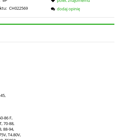
poleć znajomemu
ktu:
CH022569
dodaj opinię
45,
60-86 F,
T, 70-88,
3, 88-94,
75V, T4.80V,