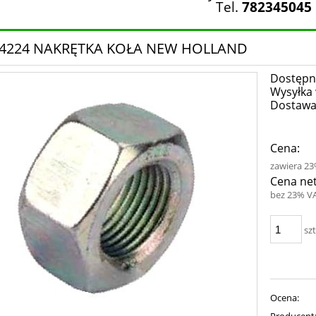
Tel.
782345045
64224 NAKRĘTKA KOŁA NEW HOLLAND
Dostępn
Wysyłka 
Dostawa
Cena:
zawiera 2
Cena net
bez 23% V
szt
Ocena:
Producent