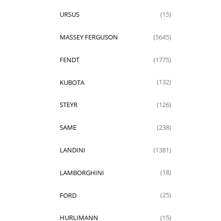
URSUS
(15)
MASSEY FERGUSON
(5645)
FENDT
(1775)
KUBOTA
(132)
STEYR
(126)
SAME
(238)
LANDINI
(1381)
LAMBORGHINI
(18)
FORD
(25)
HURLIMANN
(15)