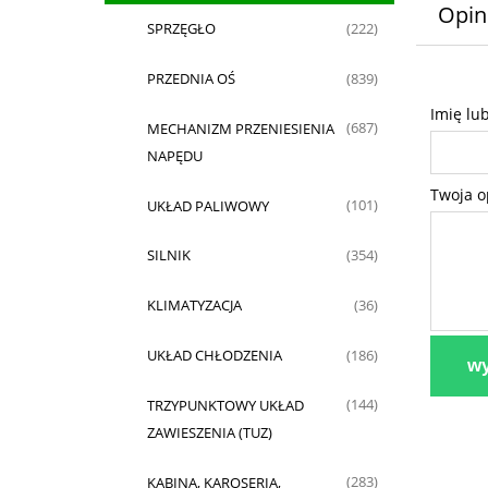
Opin
SPRZĘGŁO
(222)
PRZEDNIA OŚ
(839)
Imię lu
MECHANIZM PRZENIESIENIA
(687)
NAPĘDU
Twoja o
UKŁAD PALIWOWY
(101)
SILNIK
(354)
KLIMATYZACJA
(36)
UKŁAD CHŁODZENIA
(186)
wy
TRZYPUNKTOWY UKŁAD
(144)
ZAWIESZENIA (TUZ)
KABINA, KAROSERIA,
(283)