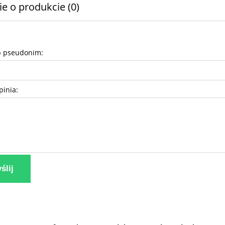
ie o produkcie (0)
b pseudonim:
pinia:
ślij