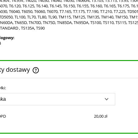
4.90V, T4.95V, T4020, T4030, T4040, T4050, T4060N, T5.105, T5.115, T5.95, T504
070, T6.120, T6.125, T6.140, T6.145, T6.150, T6.155, T6.160, T6.165, T6.175, T6.
030, T6040, T6050, T6060, T6070, T7.165, T7.175, T7.190, T7.210, T7.225, TD50
TD5050, TL100, TL70, TL80, TL90, TM115, TM125, TM135, TM140, TM150, TM1
N60DA, TN65D, TN70D, TN75D, TN85DA, TN95DA, TS100, TS110, TS115, TS12
TANDARD , TS135A, TS90
logowy:
4
ty dostawy
Cena nie zawiera ewentualnych kosztów
łki:
płatności
DPD
20,00 zł