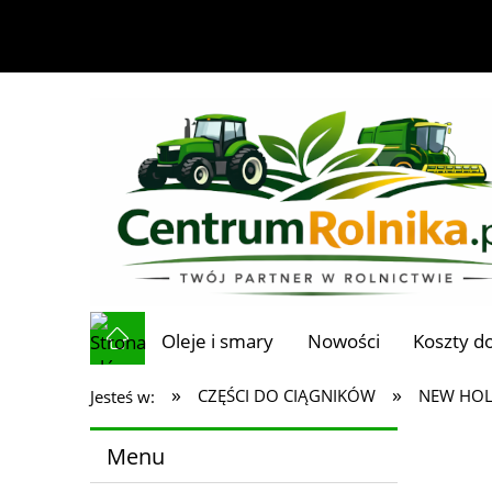
Oleje i smary
Nowości
Koszty d
»
»
CZĘŚCI DO CIĄGNIKÓW
NEW HO
Jesteś w:
Menu