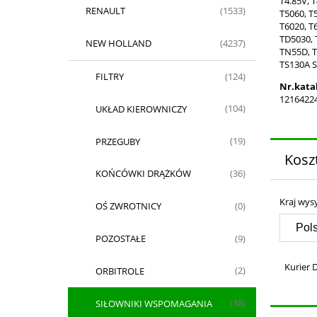
T4.85V, T
RENAULT
(1533)
T5060, T5
T6020, T6
TD5030, 
NEW HOLLAND
(4237)
TN55D, T
TS130A S
FILTRY
(124)
Nr.kata
1216422
UKŁAD KIEROWNICZY
(104)
PRZEGUBY
(19)
Kosz
KOŃCÓWKI DRĄŻKÓW
(36)
Kraj wysy
OŚ ZWROTNICY
(0)
POZOSTAŁE
(9)
Kurier 
ORBITROLE
(2)
SIŁOWNIKI WSPOMAGANIA
(38)