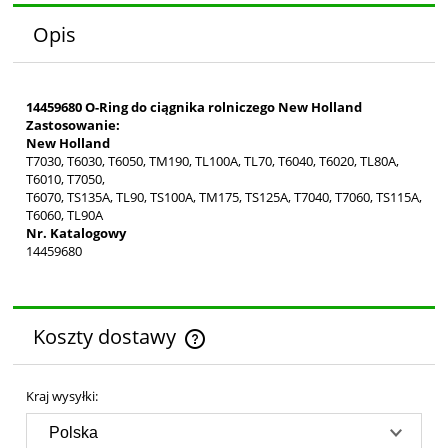
Opis
14459680 O-Ring do ciągnika rolniczego New Holland
Zastosowanie:
New Holland
T7030, T6030, T6050, TM190, TL100A, TL70, T6040, T6020, TL80A,
T6010, T7050,
T6070, TS135A, TL90, TS100A, TM175, TS125A, T7040, T7060, TS115A,
T6060, TL90A
Nr. Katalogowy
14459680
Koszty dostawy
Cena nie zawiera ewentualnych kosztów płatności
Kraj wysyłki: