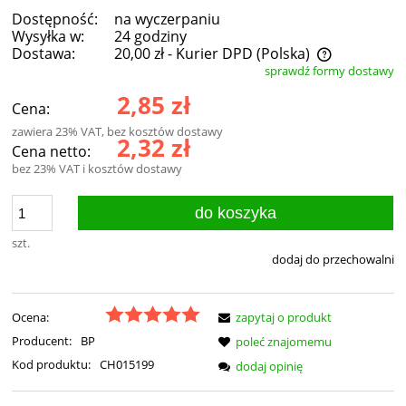
Dostępność:
na wyczerpaniu
Wysyłka w:
24 godziny
Dostawa:
20,00 zł
- Kurier DPD
(Polska)
sprawdź formy dostawy
Cena nie zawiera ewentualnych kosztów płatności
2,85 zł
Cena:
zawiera 23% VAT, bez kosztów dostawy
2,32 zł
Cena netto:
bez 23% VAT i kosztów dostawy
do koszyka
szt.
dodaj do przechowalni
Ocena:
zapytaj o produkt
Producent:
BP
poleć znajomemu
Kod produktu:
CH015199
dodaj opinię