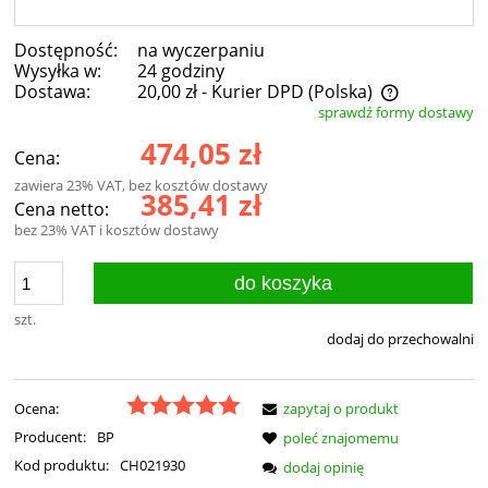
Dostępność:
na wyczerpaniu
Wysyłka w:
24 godziny
Dostawa:
20,00 zł
- Kurier DPD
(Polska)
sprawdź formy dostawy
Cena nie zawiera ewentualnych kosztów płatności
474,05 zł
Cena:
zawiera 23% VAT, bez kosztów dostawy
385,41 zł
Cena netto:
bez 23% VAT i kosztów dostawy
do koszyka
szt.
dodaj do przechowalni
Ocena:
zapytaj o produkt
Producent:
BP
poleć znajomemu
Kod produktu:
CH021930
dodaj opinię