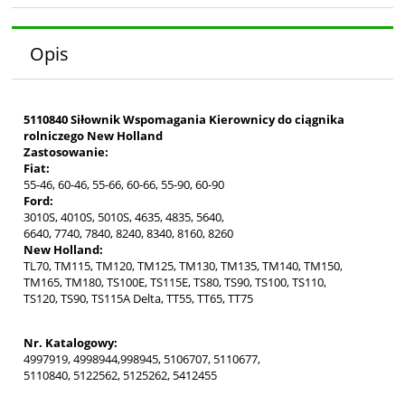
Opis
5110840 Siłownik Wspomagania Kierownicy do ciągnika
rolniczego New Holland
Zastosowanie:
Fiat:
55-46, 60-46, 55-66, 60-66, 55-90, 60-90
Ford:
3010S, 4010S, 5010S, 4635, 4835, 5640,
6640, 7740, 7840, 8240, 8340, 8160, 8260
New Holland:
TL70, TM115, TM120, TM125, TM130, TM135, TM140, TM150,
TM165, TM180, TS100E, TS115E, TS80, TS90, TS100, TS110,
TS120, TS90, TS115A Delta, TT55, TT65, TT75
Nr. Katalogowy:
4997919, 4998944,998945, 5106707, 5110677,
5110840, 5122562, 5125262, 5412455