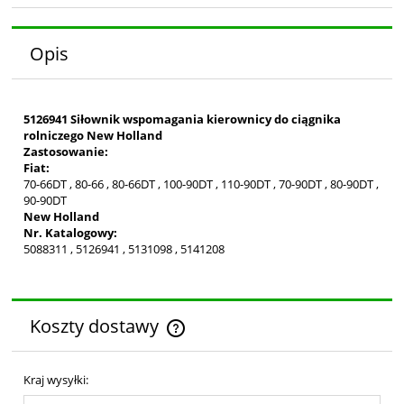
Opis
5126941 Siłownik wspomagania kierownicy do ciągnika
rolniczego New Holland
Zastosowanie:
Fiat:
70-66DT , 80-66 , 80-66DT , 100-90DT , 110-90DT , 70-90DT , 80-90DT ,
90-90DT
New Holland
Nr. Katalogowy:
5088311 , 5126941 , 5131098 , 5141208
Koszty dostawy
Cena nie zawiera ewentualnych kosztów płatności
Kraj wysyłki: