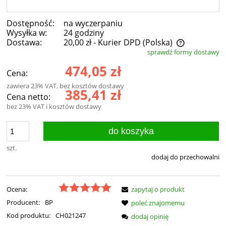
Dostępność:
na wyczerpaniu
Wysyłka w:
24 godziny
Dostawa:
20,00 zł
- Kurier DPD
(Polska)
sprawdź formy dostawy
Cena nie zawiera ewentualnych kosztów płatności
474,05 zł
Cena:
zawiera 23% VAT, bez kosztów dostawy
385,41 zł
Cena netto:
bez 23% VAT i kosztów dostawy
do koszyka
szt.
dodaj do przechowalni
Ocena:
zapytaj o produkt
Producent:
BP
poleć znajomemu
Kod produktu:
CH021247
dodaj opinię