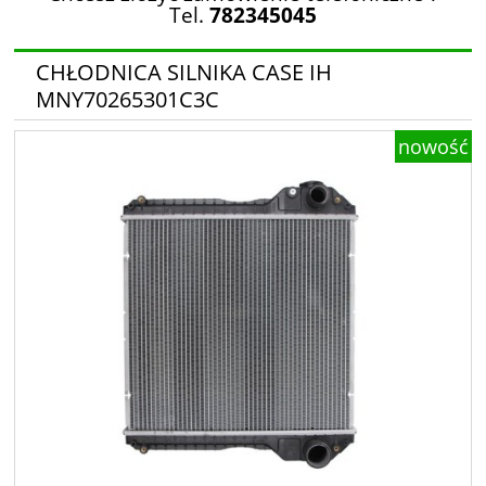
Tel.
782345045
CHŁODNICA SILNIKA CASE IH
MNY70265301C3C
nowość