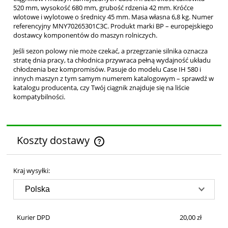
520 mm, wysokość 680 mm, grubość rdzenia 42 mm. Króćce
wlotowe i wylotowe o średnicy 45 mm. Masa własna 6,8 kg. Numer
referencyjny MNY70265301C3C. Produkt marki BP – europejskiego
dostawcy komponentów do maszyn rolniczych.
Jeśli sezon polowy nie może czekać, a przegrzanie silnika oznacza
stratę dnia pracy, ta chłodnica przywraca pełną wydajność układu
chłodzenia bez kompromisów. Pasuje do modelu Case IH 580 i
innych maszyn z tym samym numerem katalogowym – sprawdź w
katalogu producenta, czy Twój ciągnik znajduje się na liście
kompatybilności.
Koszty dostawy
Cena nie zawiera ewentualnych kosztów płatności
Kraj wysyłki:
Kurier DPD
20,00 zł