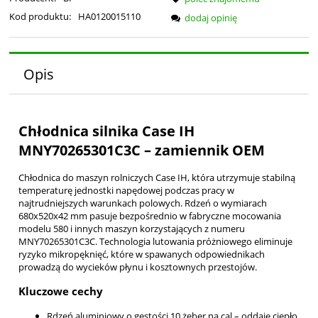
Kod produktu:
HA0120015110
dodaj opinię
Opis
Chłodnica silnika Case IH
MNY70265301C3C – zamiennik OEM
Chłodnica do maszyn rolniczych Case IH, która utrzymuje stabilną
temperaturę jednostki napędowej podczas pracy w
najtrudniejszych warunkach polowych. Rdzeń o wymiarach
680x520x42 mm pasuje bezpośrednio w fabryczne mocowania
modelu 580 i innych maszyn korzystających z numeru
MNY70265301C3C. Technologia lutowania próżniowego eliminuje
ryzyko mikropęknięć, które w spawanych odpowiednikach
prowadzą do wycieków płynu i kosztownych przestojów.
Kluczowe cechy
Rdzeń aluminiowy o gęstości 10 żeber na cal – oddaje ciepło