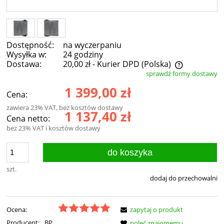
Dostępność:
na wyczerpaniu
Wysyłka w:
24 godziny
Dostawa:
20,00 zł
- Kurier DPD
(Polska)
sprawdź formy dostawy
Cena nie zawiera ewentualnych kosztów płatności
1 399,00 zł
Cena:
zawiera 23% VAT, bez kosztów dostawy
1 137,40 zł
Cena netto:
bez 23% VAT i kosztów dostawy
do koszyka
szt.
dodaj do przechowalni
Ocena:
zapytaj o produkt
Producent:
BP
poleć znajomemu