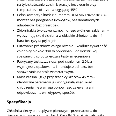
na tyle skutecznie, że silnik pracuje bezpiecznie przy
temperaturze otoczenia sięgającej 45°C.
Pełna kompatybilność z numerem OEM MNY70265301C3C –
montaż bez podginania uchwytów, bez dodatkowych
adapterów i bez przeróbek.
Zbiorniczki z tworzywa wzmocnionego włóknem szklanym –
wytrzymują skoki ciśnienia w układzie chłodzenia do 1,4
bara bez ryzyka pęknięcia.
Lutowanie próżniowe całego rdzenia – wydłuża żywotność
chłodnicy o około 30% w porównaniu do konstrukcji
spawanych, co potwierdzają testy zmęczeniowe.
Fabryczny test szczelności pod ciśnieniem 2,0 bar –
wyjmujesz z opakowania i montujesz od razu, bez
sprawdzania na stole warsztatowym.
Masa własna 6,8 kg przy średnicy króćców 45 mm –
identyczne parametry jak w oryginale, więc układ
chłodzenia nie wymaga ponownego zalewania ani
odpowietrzania w nietypowy sposób.
Specyfikacja
Chłodnica cieczy o przepływie pionowym, przeznaczona do
ciągników i maszyn samojezdnych Case IH. Szerokość całkowita