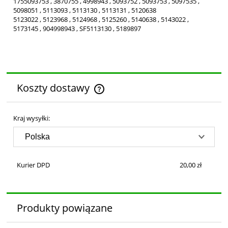
1755093753 , 3870755 , 4998943 , 5093752 , 5093753 , 5097535 ,
5098051 , 5113093 , 5113130 , 5113131 , 5120638
5123022 , 5123968 , 5124968 , 5125260 , 5140638 , 5143022 ,
5173145 , 904998943 , SF5113130 , 5189897
Koszty dostawy
Cena nie zawiera ewentualnych kosztów płatności
Kraj wysyłki:
Kurier DPD
20,00 zł
Produkty powiązane