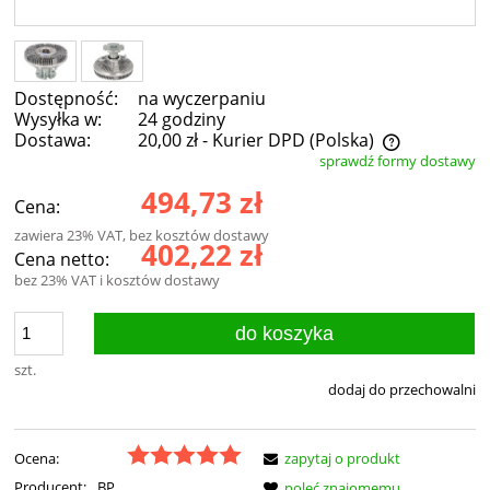
Dostępność:
na wyczerpaniu
Wysyłka w:
24 godziny
Dostawa:
20,00 zł
- Kurier DPD
(Polska)
sprawdź formy dostawy
Cena nie zawiera ewentualnych kosztów płatności
494,73 zł
Cena:
zawiera 23% VAT, bez kosztów dostawy
402,22 zł
Cena netto:
bez 23% VAT i kosztów dostawy
do koszyka
szt.
dodaj do przechowalni
Ocena:
zapytaj o produkt
Producent:
BP
poleć znajomemu