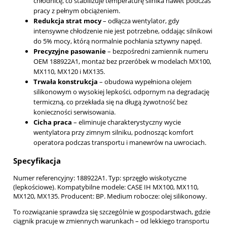
chłodnicę, co stabilizuje temperaturę silnika nawet podczas
pracy z pełnym obciążeniem.
Redukcja strat mocy
– odłącza wentylator, gdy
intensywne chłodzenie nie jest potrzebne, oddając silnikowi
do 5% mocy, którą normalnie pochłania sztywny napęd.
Precyzyjne pasowanie
– bezpośredni zamiennik numeru
OEM 188922A1, montaż bez przeróbek w modelach MX100,
MX110, MX120 i MX135.
Trwała konstrukcja
– obudowa wypełniona olejem
silikonowym o wysokiej lepkości, odpornym na degradację
termiczną, co przekłada się na długą żywotność bez
konieczności serwisowania.
Cicha praca
– eliminuje charakterystyczny wycie
wentylatora przy zimnym silniku, podnosząc komfort
operatora podczas transportu i manewrów na uwrociach.
Specyfikacja
Numer referencyjny: 188922A1. Typ: sprzęgło wiskotyczne
(lepkościowe). Kompatybilne modele: CASE IH MX100, MX110,
MX120, MX135. Producent: BP. Medium robocze: olej silikonowy.
To rozwiązanie sprawdza się szczególnie w gospodarstwach, gdzie
ciągnik pracuje w zmiennych warunkach – od lekkiego transportu