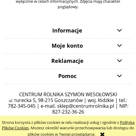
wyłącznie w celach informacyjnych. Zdjęcia mają charakter
poglądowy.
Informacje
Moje konto
Reklamacje
Pomoc
CENTRUM ROLNIKA SZYMON WESOŁOWSKI
urecka 5,
98-215 Goszczanów | woj. łódzkie | tel.:
ul. T
782-345-045 |
e-mail.
sklep@centrumrolnika.pl
| NIP:
827-232-36-26
Strona korzysta z plików cookies w celu realizacji usług i zgodnie z
Polityką
pokaż pełną wersję strony
Plików Cookies
. Możesz określić warunki przechowywania lub dostępu do
plików cookies w Twojej przeglądarce.